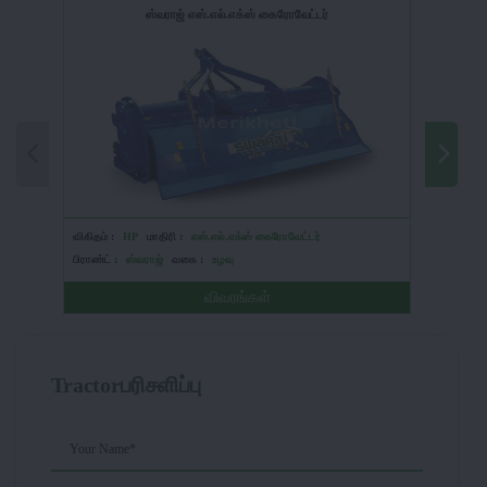
ஸ்வராஜ் எஸ்.எல்.எக்ஸ் கைரோவேட்டர்
விகிதம் :
HP
மாதிரி :
எஸ்.எல்.எக்ஸ் கைரோவேட்டர்
விகிதம் :
பிராண்ட் :
ஸ்வராஜ்
வகை :
உழவு
பிராண்ட் :
விவரங்கள்
Tractorபரிசளிப்பு
Your Name*