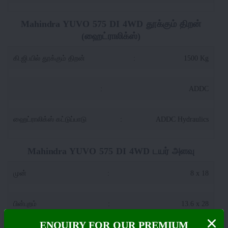
Mahindra YUVO 575 DI 4WD தூக்கும் திறன்
(ஹைட்ராலிக்ஸ்)
கி.ஜி.யில் தூக்கும் திறன்
:
1500 Kg
:
ADDC
ஹைட்ராலிக்ஸ் கட்டுப்பாடு
:
ADDC Hydraulics
Mahindra YUVO 575 DI 4WD டயர் அளவு
முன்
:
8 x 18
பின்புறம்
:
13.6 x 28
ENQUIRY FOR OUR PREMIUM