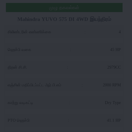
முழு தகவல்கள்
Mahindra YUVO 575 DI 4WD இயந்திரம்
சிலிண்டரின் எண்ணிக்கை
:
4
ஹெச்பி வகை
:
45 HP
திறன் சி.சி.
:
2979CC
எஞ்சின் மதிப்பிடப்பட்ட ஆர்.பி.எம்
:
2000 RPM
காற்று வடிகட்டி
:
Dry Type
PTO ஹெச்பி
:
41.1 HP