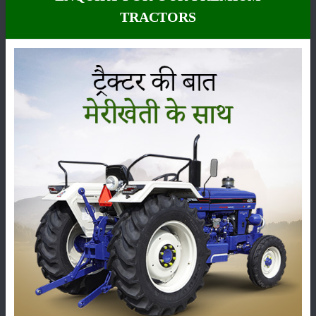
Mahindra YUVO 575 DI 4WD கூடுதல் அம்சங்கள்
TRACTORS
பாகங்கள்
:
2000 Hours Or 2 Year
நிலை
:
Launched
வகை
பயிர்கள்
சேமிப்பு
பூச்சைகள்
உயிரியல்