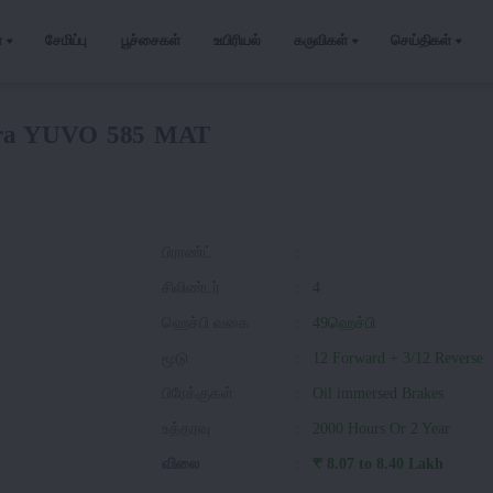
்
சேமிப்பு
பூச்சைகள்
உயிரியல்
கருவிகள்
செய்திகள்
ra YUVO 585 MAT
பிராண்ட்
:
சிலிண்டர்
:
4
ஹெச்பி வகை
:
49ஹெச்பி
மூடு
:
12 Forward + 3/12 Reverse
பிரேக்குகள்
:
Oil immersed Brakes
உத்தரவு
:
2000 Hours Or 2 Year
விலை
:
₹ 8.07 to 8.40 Lakh