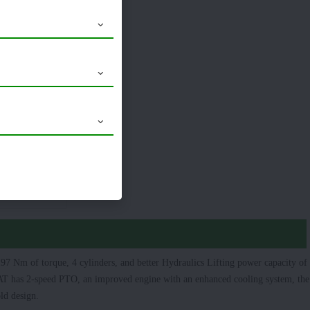
DC Hydraulics
14.9 x 28
Launched
97 Nm of torque, 4 cylinders, and better Hydraulics Lifting power capacity of
 MAT has 2-speed PTO, an improved engine with an enhanced cooling system, the
bold design.