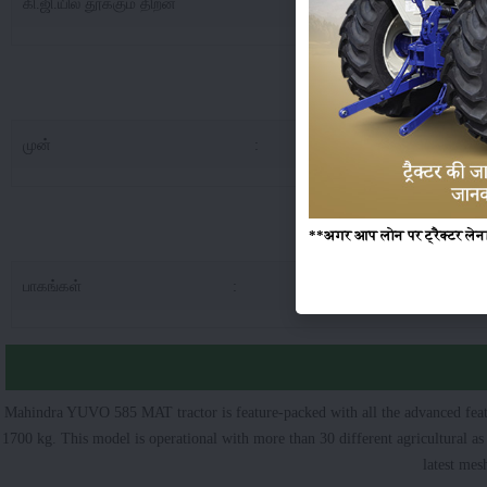
கி.ஜி.யில் தூக்கும் திறன்
:
17
Mahindra Y
முன்
:
7.5
Mahindra YUVO
**अगर आप लोन पर ट्रैक्टर लेना 
பாகங்கள்
:
2000 Hours Or 
Mahindra YUVO 585 MAT tractor is feature-packed with all the advanced featur
1700 kg. This model is operational with more than 30 different agricultural 
latest mesh