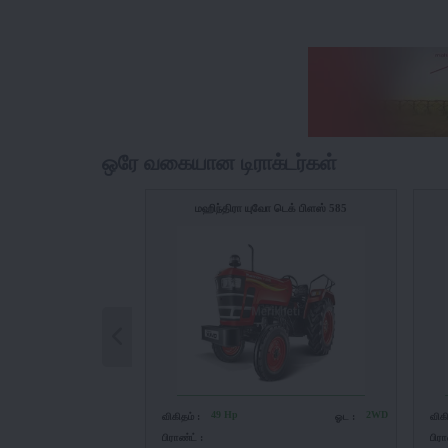
ஒரே வகையான டிராக்டர்கள்
மஹிந்திரா யுவோ டெக் பிளஸ் 585
49 Hp
2WD
விகிதம் :
ஓட :
விக
பிராண்ட் :
பிரா