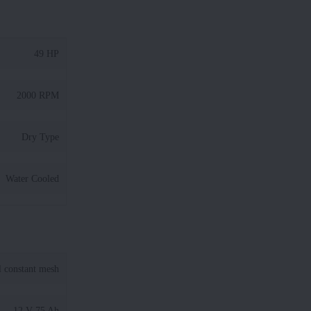
49 HP
2000 RPM
Dry Type
Water Cooled
ll constant mesh
12 V 75 Ah