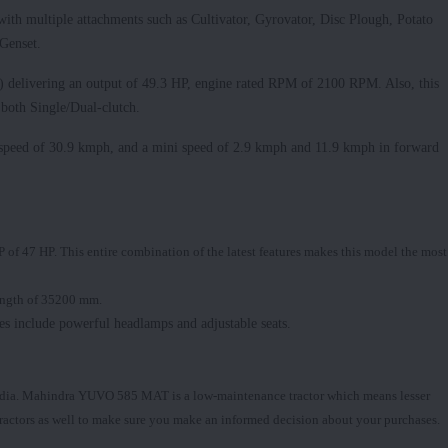
ith multiple attachments such as Cultivator, Gyrovator, Disc Plough, Potato
 Genset.
l) delivering an output of 49.3 HP, engine rated RPM of 2100 RPM. Also, this
 both Single/Dual-clutch.
ax speed of 30.9 kmph, and a mini speed of 2.9 kmph and 11.9 kmph in forward
P of 47 HP. This entire combination of the latest features makes this model the most
 length of 35200 mm.
es include powerful headlamps and adjustable seats.
in India. Mahindra YUVO 585 MAT is a low-maintenance tractor which means lesser
of tractors as well to make sure you make an informed decision about your purchases.