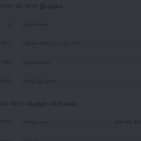
YUVO 585 MAT இயந்திரம்
4
ஹெச்பி வகை
:
979CC
எஞ்சின் மதிப்பிடப்பட்ட ஆர்.பி.எம்
:
97 NM
காற்று வடிகட்டி
:
.4 HP
குளிரூட்டும் முறை
:
5 MAT பரிமாற்றம் (கியர்பாக்ஸ்)
SLIPTO
பரிமாற்ற வகை
:
Side shift, Fu
everse
மின்கலம்
: