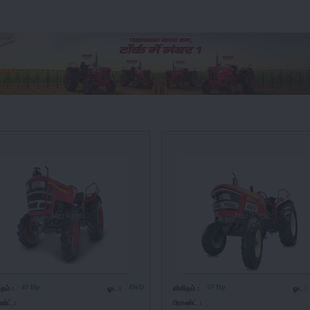
49 Hp
4WD
57 Hp
ிதம் :
ஓட :
விகிதம் :
ஓட :
ண்ட் :
பிராண்ட் :