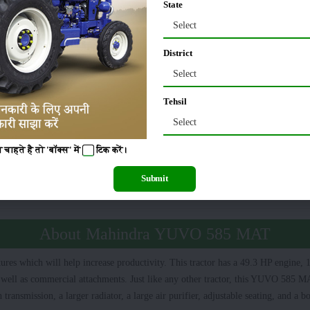
00 Kg
ஹைட்ராலிக்ஸ் கட்டுப்பாடு
:
AD
State
Select
UVO 585 MAT டயர் அளவு
District
Select
0 X 16
பின்புறம்
:
Tehsil
Select
 585 MAT கூடுதல் அம்சங்கள்
चाहते है तो 'बॉक्स' में
टिक
करें।
Submit
2 Year
நிலை
:
About Mahindra YUVO 585 MAT
es which will help increase productivity. This tractor has a 49.3 HP engine, 1
as well as commercial attachments. Just like any other tractor, this YUVO 585
 transmission, a larger radiator, a large air purifier, adjustable seating, and a 