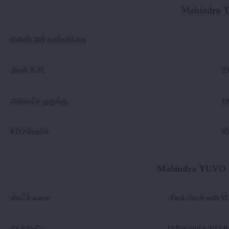
Mahindra 
சிலிண்டரின் எண்ணிக்கை
:
திறன் சி.சி.
:
2
அதிகபட்ச முறுக்கு
:
1
PTO ஹெச்பி
:
45
Mahindra YUVO 58
கிளட்ச் வகை
:
Dual clutch with 
கியர் பெட்டி
:
12 Forward + 3/12 R