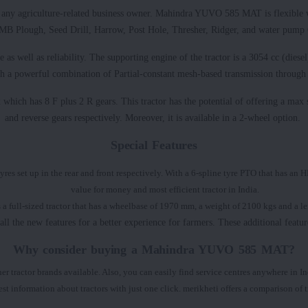
 any agriculture-related business owner. Mahindra YUVO 585 MAT is flexible w
 MB Plough, Seed Drill, Harrow, Post Hole, Thresher, Ridger, and water pump
well as reliability. The supporting engine of the tractor is a 3054 cc (diese
th a powerful combination of Partial-constant mesh-based transmission through
x which has 8 F plus 2 R gears. This tractor has the potential of offering a m
and reverse gears respectively. Moreover, it is available in a 2-wheel option.
Special Features
res set up in the rear and front respectively. With a 6-spline tyre PTO that has an H
value for money and most efficient tractor in India.
 a full-sized tractor that has a wheelbase of 1970 mm, a weight of 2100 kgs and a
the new features for a better experience for farmers. These additional featur
Why consider buying a Mahindra YUVO 585 MAT?
ther tractor brands available. Also, you can easily find service centres anywhere 
test information about tractors with just one click. merikheti offers a comparison 