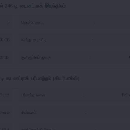
ன் 246 டி டைனட்ராக் இயந்திரம்
3
ஹெச்பி வகை
:
00 CC
காற்று வடிகட்டி
:
39 HP
குளிரூட்டும் முறை
:
ி டைனட்ராக் பரிமாற்றம் (கியர்பாக்ஸ்)
Clutch
பரிமாற்ற வகை
:
Full
everse
மின்கலம்
:
V 36 A
முன்னோக்கி வேகம்
: