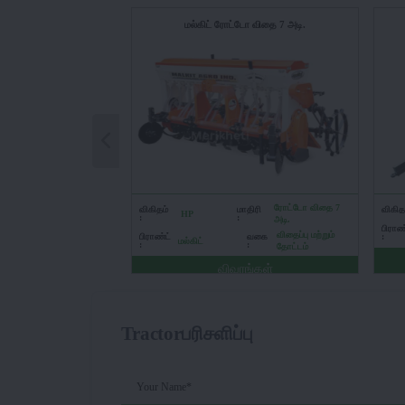
மல்கிட் ரோட்டோ விதை 7 அடி.
ரோட்டோ விதை 7
விகிதம்
மாதிரி
விகிதம
HP
:
:
அடி.
பிராண
விதைப்பு மற்றும்
பிராண்ட்
வகை
:
மல்கிட்
:
:
தோட்டம்
விவரங்கள்
Tractorபரிசளிப்பு
Your Name*