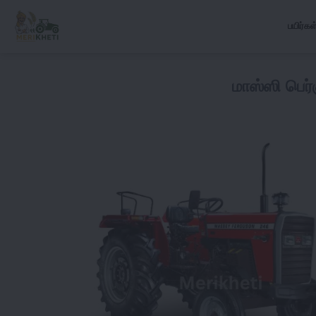
பயிர்கள
மாஸ்ஸி பெர்