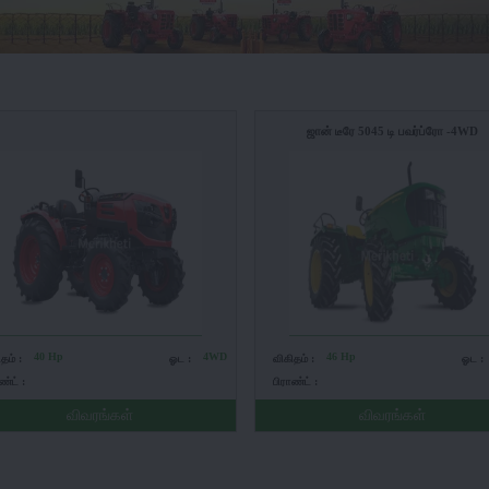
ஜான் டீரே 5045 டி பவர்ப்ரோ -4WD
40 Hp
4WD
46 Hp
ிதம் :
ஓட :
விகிதம் :
ஓட :
ண்ட் :
பிராண்ட் :
விவரங்கள்
விவரங்கள்