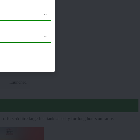
-1 (Combi Ball)
14.9 x 28
Launched
offers 55 litre large fuel tank capacity for long hours on farms.