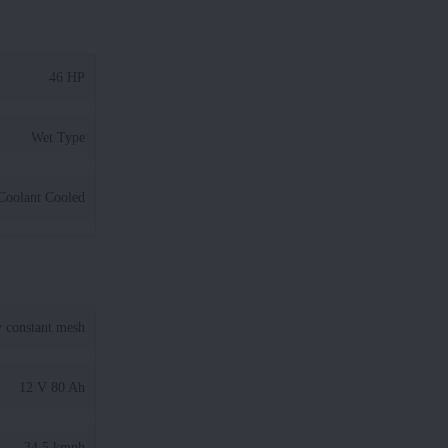
46 HP
Wet Type
Coolant Cooled
y constant mesh
12 V 80 Ah
34.5 kmph