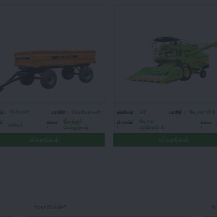
் :
70-90 HP
மாதிரி :
Fkat4wnt-e-9t
விகிதம் :
HP
மாதிரி :
கே.எஸ் 9300
இழுத்துச்
கே.எஸ்
்ட்
வகை
பிராண்ட்
வகை
ஃபீல்டிங்
:
:
:
செல்லுங்கள்
அக்ரோடெக்
விவரங்கள்
விவரங்கள்
Your Mobile*
Yo