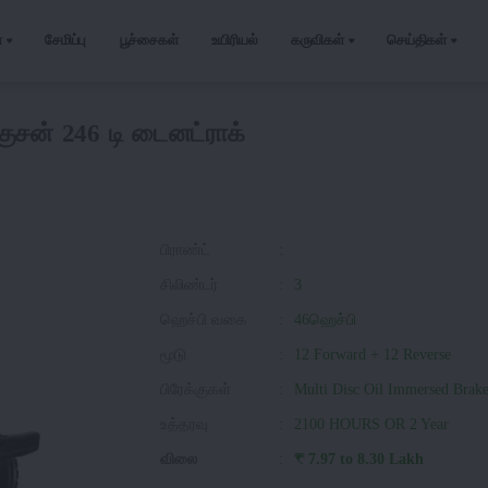
்
சேமிப்பு
பூச்சைகள்
உயிரியல்
கருவிகள்
செய்திகள்
குசன் 246 டி டைனட்ராக்
பிராண்ட்
:
சிலிண்டர்
:
3
ஹெச்பி வகை
:
46ஹெச்பி
மூடு
:
12 Forward + 12 Reverse
பிரேக்குகள்
:
Multi Disc Oil Immersed Brake
உத்தரவு
:
2100 HOURS OR 2 Year
விலை
:
₹ 7.97 to 8.30 Lakh