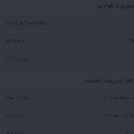
மாஸ்ஸி பெர்குச
சிலிண்டரின் எண்ணிக்கை
:
திறன் சி.சி.
:
27
PTO ஹெச்பி
:
மாஸ்ஸி பெர்குசன் 246 ட
கிளட்ச் வகை
:
Dual diaphragm 
கியர் பெட்டி
:
12 Forward + 12 R
மின்மாற்றி
:
12 