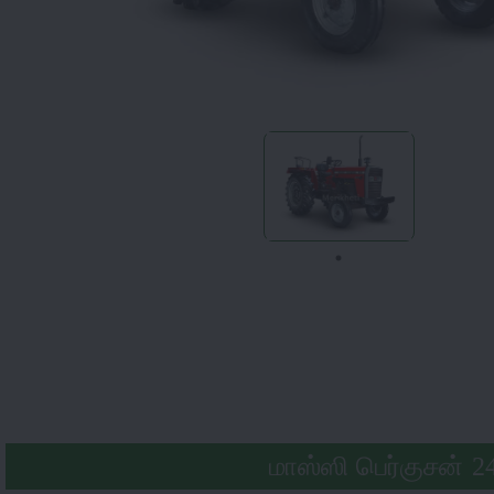
மாஸ்ஸி பெர்குசன் 2