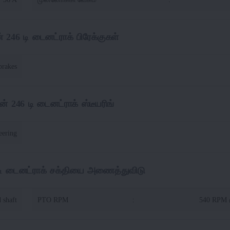
் 246 டி டைனட்ராக் பிரேக்குகள்
brakes
ன் 246 டி டைனட்ராக் ஸ்டீயரிங்
eering
 டி டைனட்ராக் சக்தியை அணைத்துவிடு
 shaft
PTO RPM
:
540 RPM