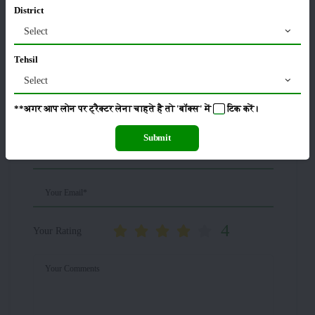
District
விவரங்கள்
Select
Tehsil
Tractorபரிசளிப்பு
Select
**अगर आप लोन पर ट्रैक्टर लेना चाहते है तो 'बॉक्स' में
टिक
करें।
Your Name*
Submit
Your Mobile*
Your Email*
4
Your Rating
Your Comments