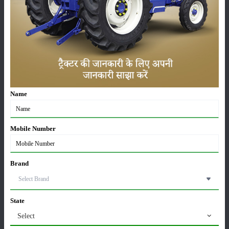
45 Hp
2WD
விகிதம் :
ஓட :
விகிதம் 
பிராண்ட் :
பிராண்ட் 
விவரங்கள்
கருவிகள்
Name
சோல்டெக் ஹாரோ 7 அடி
Mobile Number
Brand
State
விகிதம் :
HP
மாதிரி :
St + (7 அடி)
விகிதம் :
Select
பிராண்ட் :
சோல்டெக்
வகை :
உழவு
பிராண்ட் :