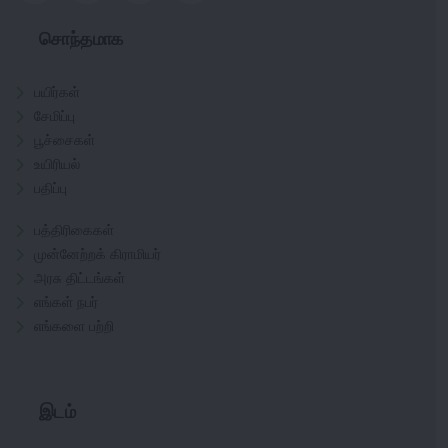
சொந்தமாக
பயிர்கள்
சேமிப்பு
பூச்சைகள்
உயிரியல்
பதிப்பு
பத்திரிகைகள்
முன்னேற்றக் கிராமியர்
அரசு திட்டங்கள்
எங்கள் நபர்
எங்களை பற்றி
இடம்