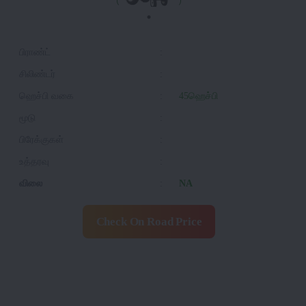
பிராண்ட்
:
சிலிண்டர்
:
ஹெச்பி வகை
:
45ஹெச்பி
மூடு
:
பிரேக்குகள்
:
உத்தரவு
:
விலை
:
NA
Check On Road Price