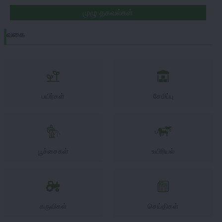
முழு தகவல்கள்
வகை
பயிர்கள்
சேமிப்பு
பூச்சைகள்
உயிரியல்
கருவிகள்
செய்திகள்