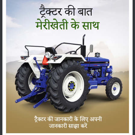
நிலை
:
Launched
வகை
பயிர்கள்
சேமிப்பு
பூச்சைகள்
உயிரியல்
கருவிகள்
செய்திகள்