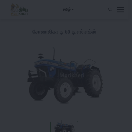
தமிழ்
சோனாலிகா டி 60 டி.எல்.எக்ஸ்