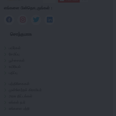
எங்களை பின்தொடருங்கள் :
சொந்தமாக
பயிர்கள்
சேமிப்பு
பூச்சைகள்
உயிரியல்
பதிப்பு
பத்திரிகைகள்
முன்னேற்றக் கிராமியர்
அரசு திட்டங்கள்
எங்கள் நபர்
எங்களை பற்றி