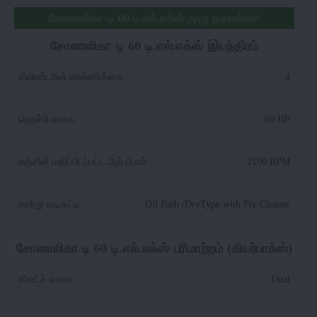
சோனாலிகா டி 60 டி.எல்.எக்ஸ் முழு தகவல்கள்
சோனாலிகா டி 60 டி.எல்.எக்ஸ் இயந்திரம்
சிலிண்டரின் எண்ணிக்கை
:
4
ஹெச்பி வகை
:
60 HP
எஞ்சின் மதிப்பிடப்பட்ட ஆர்.பி.எம்
:
2100 RPM
காற்று வடிகட்டி
:
Oil Bath /DryType with Pre Cleaner
சோனாலிகா டி 60 டி.எல்.எக்ஸ் பரிமாற்றம் (கியர்பாக்ஸ்)
கிளட்ச் வகை
:
Dual