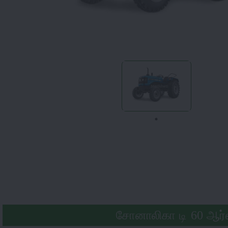
சோனாலிகா டி 60 ஆர்எக