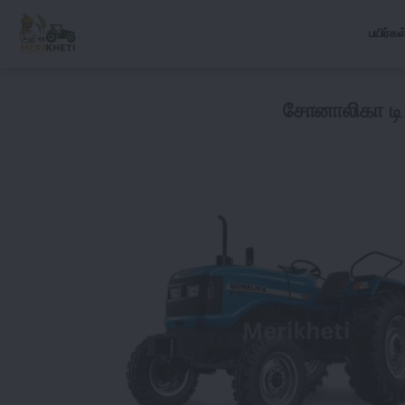
பயிர்கள
சோனாலிகா டி 6