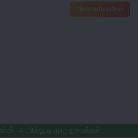
Check On Road Price
்ஸ் -4 டபிள்யூ.டி முழு தகவல்கள்