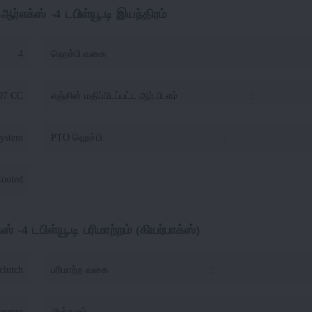
ர்எக்ஸ் -4 டபிள்யூ.டி இயந்திரம்
4
ஹெச்பி வகை
:
07 CC
எஞ்சின் மதிப்பிடப்பட்ட ஆர்.பி.எம்
:
system
PTO ஹெச்பி
:
Cooled
 -4 டபிள்யூ.டி பரிமாற்றம் (கியர்பாக்ஸ்)
clutch
பரிமாற்ற வகை
:
everse
மின்கலம்
: