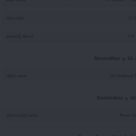
மின்மாற்றி
:
12 
தலைகீழ் வேகம்
:
9.87
சோனாலிகா டி 60 ஆர
பிரேக் வகை
:
Oil Immersed 
சோனாலிகா டி 60 ஆ
திசைமாற்றி வகை
:
Power St