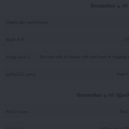
சோனாலிகா டி 60 ஆ
சிலிண்டரின் எண்ணிக்கை
:
திறன் சி.சி.
:
37
காற்று வடிகட்டி
:
Dry type with air cleaner with precleaner & clogging 
குளிரூட்டும் முறை
:
Water 
சோனாலிகா டி 60 ஆர்எக்ஸ்
கிளட்ச் வகை
:
Dual 
கியர் பெட்டி
:
8 Forward + 2 R