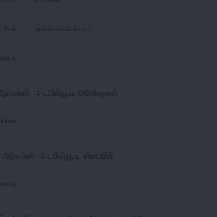
V 36 A
முன்னோக்கி வேகம்
:
 kmph
்எக்ஸ் -4 டபிள்யூ.டி பிரேக்குகள்
Brakes
ர்எக்ஸ் -4 டபிள்யூ.டி ஸ்டீயரிங்
eering