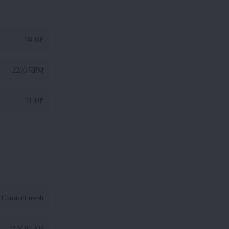
60 HP
2200 RPM
51 HP
Constant mesh
12 V 88 AH