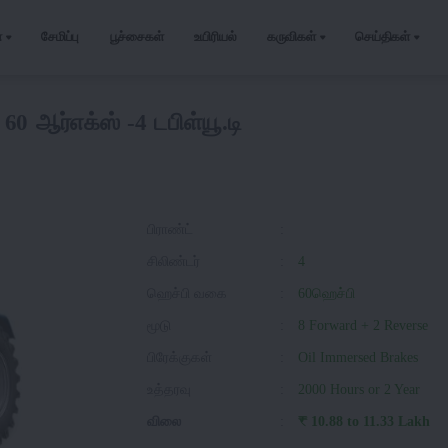
்
சேமிப்பு
பூச்சைகள்
உயிரியல்
கருவிகள்
செய்திகள்
0 ஆர்எக்ஸ் -4 டபிள்யூ.டி
பிராண்ட்
:
சிலிண்டர்
:
4
ஹெச்பி வகை
:
60ஹெச்பி
மூடு
:
8 Forward + 2 Reverse
பிரேக்குகள்
:
Oil Immersed Brakes
உத்தரவு
:
2000 Hours or 2 Year
விலை
:
₹ 10.88 to 11.33 Lakh