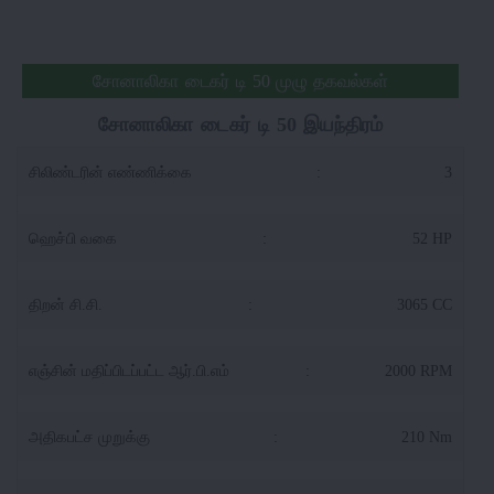
சோனாலிகா டைகர் டி 50 முழு தகவல்கள்
சோனாலிகா டைகர் டி 50 இயந்திரம்
சிலிண்டரின் எண்ணிக்கை
:
3
ஹெச்பி வகை
:
52 HP
திறன் சி.சி.
:
3065 CC
எஞ்சின் மதிப்பிடப்பட்ட ஆர்.பி.எம்
:
2000 RPM
அதிகபட்ச முறுக்கு
:
210 Nm