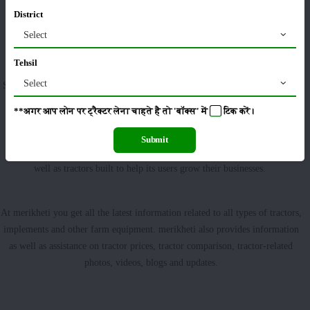
District
Select
Why consider buying a Sonalika Tiger DI 50 in India?
Tehsil
Select
Sonalika tractor is a popular and trusted international brand for tractors and
other farm equipment. Sonalika has various excellent models, but the
**अगर आप लोन पर ट्रैक्टर लेना चाहते है तो 'बॉक्स' में
टिक
करें।
Sonalika Tiger DI 50 is among the top offerings by Sonalika. This tractor
reflects the high quality, reliability and power that operators expect.
Submit
Sonalika is committed to offering reliable, durable and efficient engines as
well as tractors built to help its users grow their businesses.
At merikheti you get all the latest information related to all types of tractors,
implements and other farm equipment. merikheti also provides information
as well as assistance on tractor prices, tractor comparison, tractor-related
photos, videos, blogs and updates.