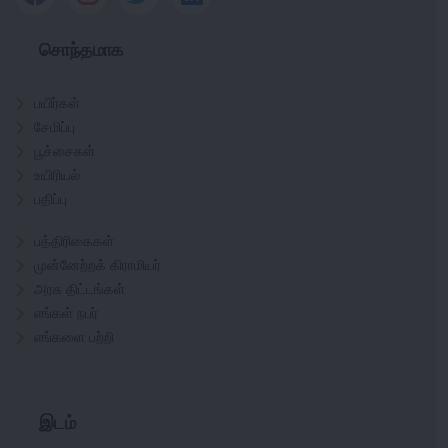
சொந்தமாக
பயிர்கள்
சேமிப்பு
பூச்சைகள்
உயிரியல்
பதிப்பு
பத்திரிகைகள்
முன்னேற்றக் கிராமியர்
அரசு திட்டங்கள்
எங்கள் நபர்
எங்களை பற்றி
இடம்