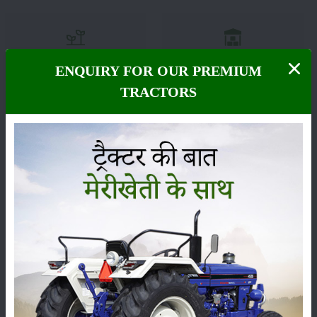
பயிர்கள்
சேமிப்பு
ENQUIRY FOR OUR PREMIUM
TRACTORS
பூச்சைகள்
உயிரியல்
கருவிகள்
செய்திகள்
பதிப்பு
மற்றவர்கள்