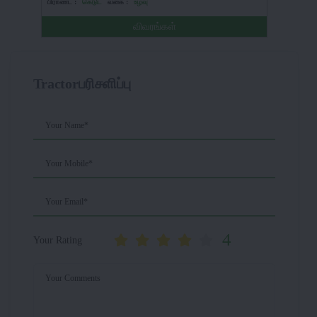
பிராண்ட் :
கெடுட்
வகை :
உழவு
பிராண்ட் :
விவரங்கள்
Tractorபரிசளிப்பு
Your Name*
Your Mobile*
Your Email*
4
Your Rating
Your Comments