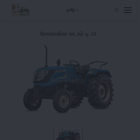
தமிழ்
சோனாலிகா டைகர் டி 50