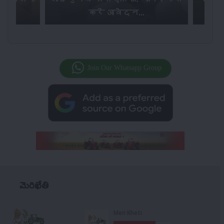
...
करें आवेदन...
Join Our Whatsapp Group
మెరిఖేతి