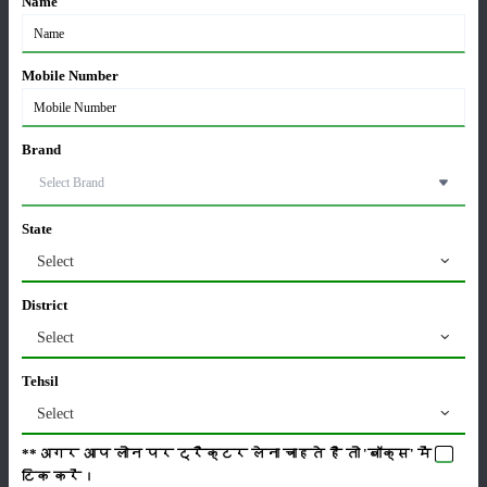
Name
16-Mar-2024
న్యూ హాలండ్ కంపెనీ తన కొత్త T3 ఎలక్ట్రిక్ ట్రాక్టర్‌ను
Mobile Number
టర్కీలోని కొన్యా అగ్రికల్చరల్ ఫెయిర్‌లో విడుదల చేసింది
15-Mar-2024
Brand
భారతదేశపు అత్యంత సంపన్న మహిళా రైతు రత్నమ్మ
గుండమంత కథ
15-Mar-2024
State
Select
ఇండియన్ అగ్రికల్చరల్ రీసెర్చ్ ఇన్‌స్టిట్యూట్ (IARI) పూసా
రైతుల ప్రయోజనాల కోసం పెద్ద అడుగు వేసింది.
District
15-Mar-2024
Select
రాంలీలా మైదాన్‌లో 'కిసాన్ మజ్దూర్ మహాపంచాయత్'
Tehsil
కోసం రైతుల సమ్మేళనం ప్రారంభమైంది.
Select
14-Mar-2024
**अगर आप लोन पर ट्रैक्टर लेना चाहते है तो 'बॉक्स' में
टिक
करें।
గోధుమ పంటను మధ్యప్రదేశ్ రైతుల MSP కంటే ఎక్కువ