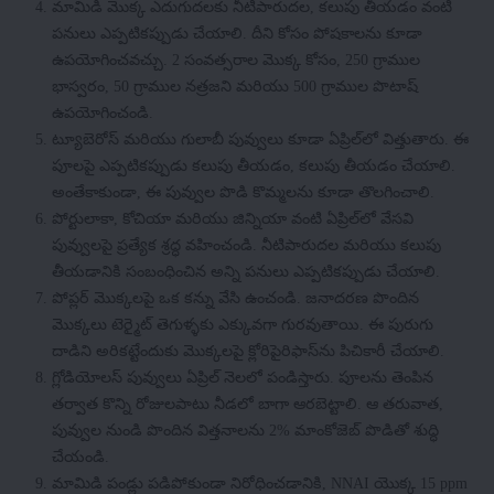
మామిడి మొక్క ఎదుగుదలకు నీటిపారుదల, కలుపు తీయడం వంటి
పనులు ఎప్పటికప్పుడు చేయాలి. దీని కోసం పోషకాలను కూడా
ఉపయోగించవచ్చు. 2 సంవత్సరాల మొక్క కోసం, 250 గ్రాముల
భాస్వరం, 50 గ్రాముల నత్రజని మరియు 500 గ్రాముల పొటాష్
ఉపయోగించండి.
ట్యూబెరోస్ మరియు గులాబీ పువ్వులు కూడా ఏప్రిల్‌లో విత్తుతారు. ఈ
పూలపై ఎప్పటికప్పుడు కలుపు తీయడం, కలుపు తీయడం చేయాలి.
అంతేకాకుండా, ఈ పువ్వుల పొడి కొమ్మలను కూడా తొలగించాలి.
పోర్టులాకా, కోచియా మరియు జిన్నియా వంటి ఏప్రిల్‌లో వేసవి
పువ్వులపై ప్రత్యేక శ్రద్ధ వహించండి. నీటిపారుదల మరియు కలుపు
తీయడానికి సంబంధించిన అన్ని పనులు ఎప్పటికప్పుడు చేయాలి.
పోప్లర్ మొక్కలపై ఒక కన్ను వేసి ఉంచండి. జనాదరణ పొందిన
మొక్కలు టెర్మైట్ తెగుళ్ళకు ఎక్కువగా గురవుతాయి. ఈ పురుగు
దాడిని అరికట్టేందుకు మొక్కలపై క్లోరిపైరిఫాస్‌ను పిచికారీ చేయాలి.
గ్లోడియోలస్ పువ్వులు ఏప్రిల్ నెలలో పండిస్తారు. పూలను తెంపిన
తర్వాత కొన్ని రోజులపాటు నీడలో బాగా ఆరబెట్టాలి. ఆ తరువాత,
పువ్వుల నుండి పొందిన విత్తనాలను 2% మాంకోజెబ్ పొడితో శుద్ధి
చేయండి.
మామిడి పండ్లు పడిపోకుండా నిరోధించడానికి, NNAI యొక్క 15 ppm