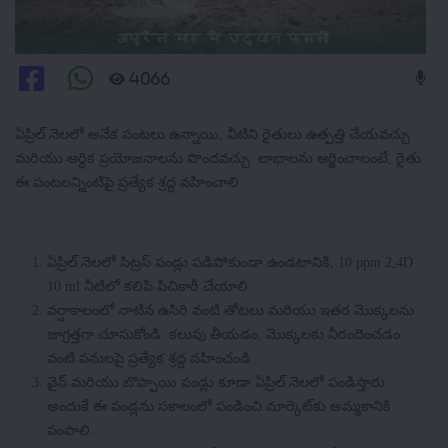
अप्रैल माह में उद्यान फसलों
4066
ఏప్రిల్ నెలలో అనేక పంటలు ఉన్నాయి, వీటిని రైతులు ఉత్పత్తి చేయవచ్చు
మరియు ఆర్థిక ప్రయోజనాలను పొందవచ్చు. లాభాలను ఆర్జించాలంటే, రైతు
ఈ పంటలన్నింటిపై ప్రత్యేక శ్రద్ధ వహించాలి.
ఏప్రిల్ నెలలో సిట్రస్ పండ్లు పడిపోకుండా ఉండటానికి, 10 ppm 2,4D
10 ml నీటిలో కలిపి పిచికారీ చేయాలి.
వర్షాకాలంలో నాటిన ఉసిరి వంటి తోటలు మరియు ఇతర మొక్కలను
జాగ్రత్తగా చూసుకోండి. కలుపు తీయడం, మొక్కలకు నీరందించడం
వంటి పనులపై ప్రత్యేక శ్రద్ధ వహించండి.
వైన్ మరియు బొప్పాయి పండ్లు కూడా ఏప్రిల్ నెలలో పండిస్తారు.
అందుకే ఈ పండ్లను సకాలంలో పండించి మార్కెట్‌కు అమ్మకానికి
పంపాలి.