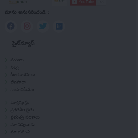
మాను అనుసరించండి :
సైట్‌మ్యాప్
పంటలు
నిల్వ
కీటకనాశినులు
జీవసారా
సంపాదకీయం
మ్యాగజైన్లు
ప్రగతిశీల రైతు
ప్రభుత్వ పథకాలు
మా నిపుణుడు
మా గురించి