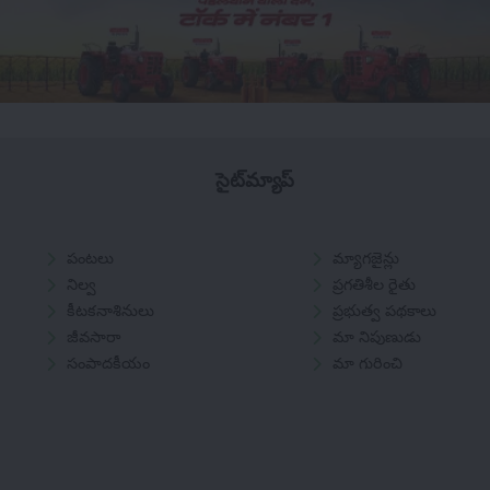
సైట్‌మ్యాప్
పంటలు
మ్యాగజైన్లు
నిల్వ
ప్రగతిశీల రైతు
కీటకనాశినులు
ప్రభుత్వ పథకాలు
జీవసారా
మా నిపుణుడు
సంపాదకీయం
మా గురించి