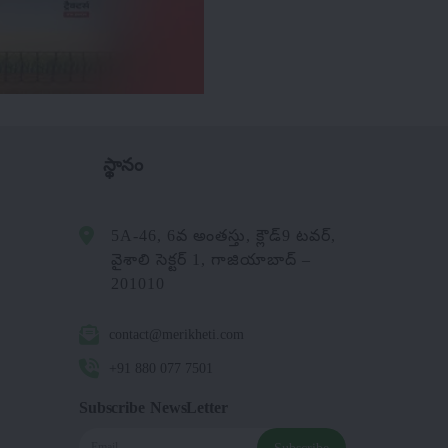
స్థానం
5A-46, 6వ అంతస్తు, క్లౌడ్9 టవర్,
వైశాలి సెక్టర్ 1, గాజియాబాద్ –
201010
contact@merikheti.com
+91 880 077 7501
Subscribe NewsLetter
Subscribe