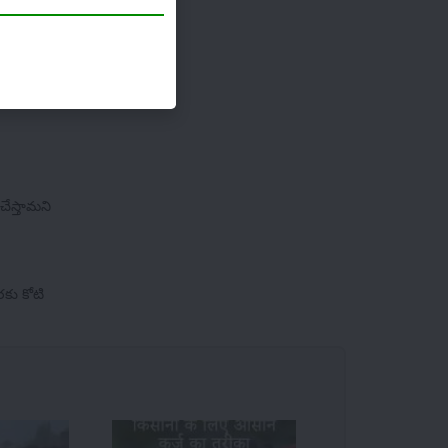
 చేస్తామని
రకు కోటి