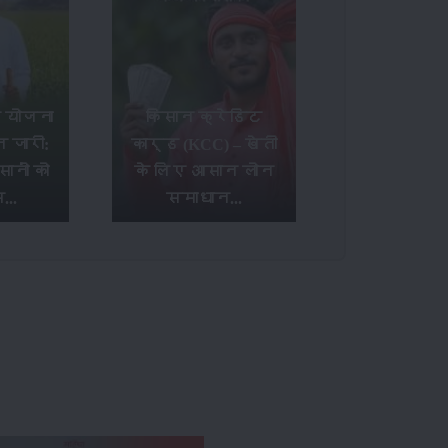
 योजना
किसान क्रेडिट
त जारी:
कार्ड (KCC) – खेती
ानों को
के लिए आसान लोन
...
समाधान...