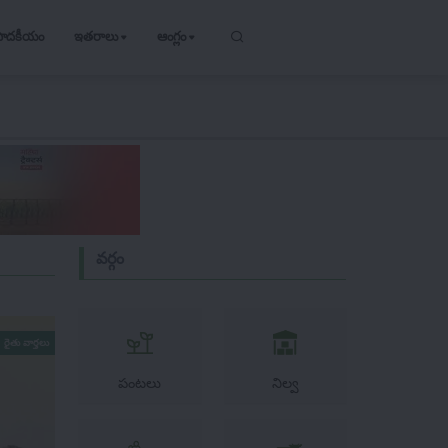
పాదకీయం
ఇతరాలు
ఆంగ్లం
వర్గం
రైతు వార్తలు
పంటలు
నిల్వ