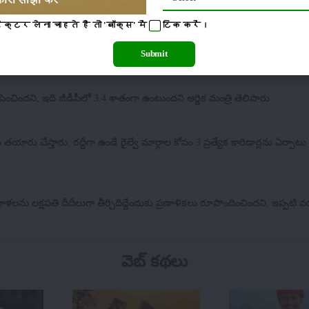
टर लेना चाहते है तो 'बॉक्स' में
टिक
करें।
్లు మరియు హెల్పర్‌లందరికీ ఆయుష్మాన్ భారత్ కింద ఆరోగ్య సంరక్షణ వర్తిస్తుంది.
Submit
పెంచిందని, ఇది జీడీపీలో 3.4 శాతంగా ఉంటుందని ఆర్థిక మంత్రి తెలిపారు.
 తయారు చేస్తారు. రద్దీగా ఉండే రైల్వే మార్గాల కోసం 3 ప్రత్యేక కారిడార్లను ఏర్పాటు
ళలను లక్షపతి దీదీలుగా తీర్చిదిద్దేందుకు ప్రణాళికలు రూపొందించిందని, ఇప్పటి వ
వెబ్ కథలు