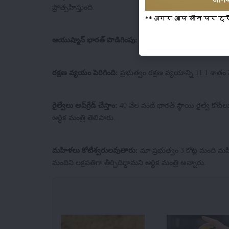
ప్రోత్సహిస్తుంది.
**अगर आप लोन पर ट्रैक्
ఆయుష్మాన్ భారత్ పొడిగింపు:
ఆశా వర్కర్లు, అంగన్‌వాడీ వర్కర
రక్షణ వ్యయం పెరిగింది:
ప్రభుత్వం రక్షణ వ్యయాన్ని 11.1 శాతం 
రైల్వేలు అప్‌గ్రేడ్ చేస్తాం:
40 వేల వందే భారత్ స్థాయి రైల్వే కోచ్‌లు
ఆర్థిక మంత్రి తెలిపారు.
మహిళలు కోటీశ్వరులవుతారు:
మా ప్రభుత్వం 3 కోట్ల మంది మహి
మందిని లక్షపతిగా తీర్చిదిద్దామని ఆర్థిక మంత్రి అన్నారు.