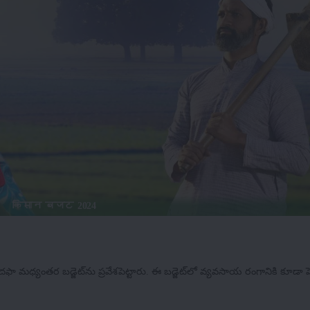
किसान बजट 2024
 దఫా మధ్యంతర బడ్జెట్‌ను ప్రవేశపెట్టారు. ఈ బడ్జెట్‌లో వ్యవసాయ రంగానికి కూడా పె