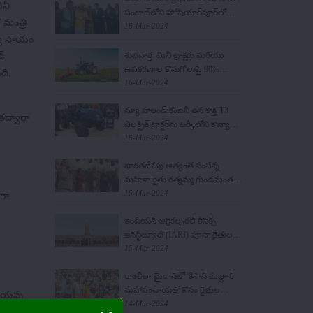
ినీ
పంజాబ్‌లోని హోషియార్‌పూర్‌లో
 మంత్రి
ప్రపంచంలోనే అతిపెద్ద ట్రాక్టర్
16-Mar-2024
ుత్వ సాయం
ప్లాంట్‌లో రూ.1300 కోట్ల విలువైన
సోనాలికా విస్తరణ ప్రణాళికను
డ్
శుభవార్త: మినీ ట్రాక్టర్లు మరియు
ఆవిష్కరించారు.
ఉపకరణాల కొనుగోలుపై 90%
ది.
సబ్సిడీ
16-Mar-2024
న్యూ హాలండ్ కంపెనీ తన కొత్త T3
 తద్వారా
ఎలక్ట్రిక్ ట్రాక్టర్‌ను టర్కీలోని కొన్యా
అగ్రికల్చరల్ ఫెయిర్‌లో విడుదల
15-Mar-2024
చేసింది
భారతదేశపు అత్యంత సంపన్న
మహిళా రైతు రత్నమ్మ గుండమంత
కథ
15-Mar-2024
ంగా
ఇండియన్ అగ్రికల్చరల్ రీసెర్చ్
ఇన్‌స్టిట్యూట్ (IARI) పూసా రైతుల
ప్రయోజనాల కోసం పెద్ద అడుగు
15-Mar-2024
వేసింది.
రాంలీలా మైదాన్‌లో 'కిసాన్ మజ్దూర్
మహాపంచాయత్' కోసం రైతుల
ఆదాయపు
సమ్మేళనం ప్రారంభమైంది.
14-Mar-2024