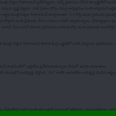
త్రి నిర్మలా సీతారామన్‌ ప్రవేశపెట్టారు. ఎన్నో ప్రకటనలు చేసిన ఈ బడ్జెట్‌లో అందర
కువ దృష్టి పెట్టారు. పాడి రైతుల కోసం సమగ్ర కార్యక్రమం రూపొందిస్తామని ఆర్థిక
ంగా ఆర్థిక మంత్రి నిర్మలా సీతారామన్‌ మాట్లాడుతూ 11.8 కోట్ల మంది రైతులకు ప్రభ
రా కోట్లాది మంది రైతులకు నేరుగా నిధులు బదిలీ అవుతున్నాయి. దేశవ్యాప్తంగా ఫు
ు. అలాగే, పీఎం ఫసల్ యోజన ప్రయోజనం నాలుగు కోట్ల మంది రైతులకు అందజేస్తోం
క మంత్రి నిర్మలా సీతారామన్ ఈసారి కేంద్ర బడ్జెట్‌లో అనేక చర్యలను ప్రకటించారు,
రామన్ పార్లమెంట్‌లో బడ్జెట్‌ను ప్రవేశపెడుతున్నారు.దేశంలో ఉపాధి అవకాశాలు
 కలుపుకొని అభివృద్ధి చేస్తోంది. 2047 నాటికి భారతదేశం అభివృద్ధి చెందిన రాష్ట్ర
ర్పు చేయలేదని ఆర్థిక మంత్రి తన బడ్జెట్ ప్రసంగంలో తెలిపారు. మునుపటిలాగా, 
ఎటువంటి ప్రయోజనం పొందలేరు.