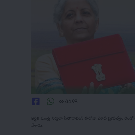
4498
ఆర్థిక మంత్రి నిర్మలా సీతారామన్ ఈరోజు మోదీ ప్రభుత్వం రెండో
వేశారు.