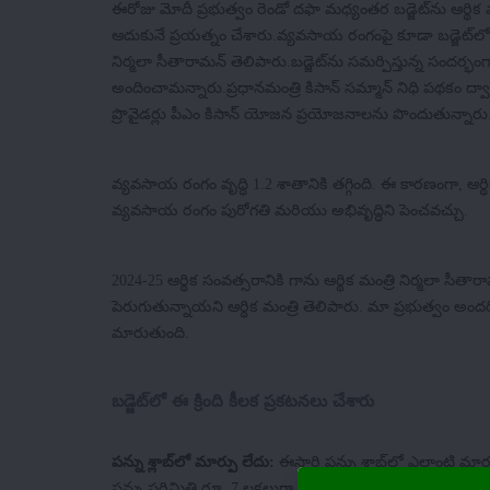
ఈరోజు మోదీ ప్రభుత్వం రెండో దఫా మధ్యంతర బడ్జెట్‌ను ఆర్థిక మం
ఆదుకునే ప్రయత్నం చేశారు.వ్యవసాయ రంగంపై కూడా బడ్జెట్‌లో ఎక్
నిర్మలా సీతారామన్ తెలిపారు.బడ్జెట్‌ను సమర్పిస్తున్న సందర్భ
అందించామన్నారు.ప్రధానమంత్రి కిసాన్ సమ్మాన్ నిధి పథకం ద్వా
ప్రొవైడర్లు పీఎం కిసాన్ యోజన ప్రయోజనాలను పొందుతున్నార
వ్యవసాయ రంగం వృద్ధి 1.2 శాతానికి తగ్గింది. ఈ కారణంగా, ఆర్థి
వ్యవసాయ రంగం పురోగతి మరియు అభివృద్ధిని పెంచవచ్చు.
2024-25 ఆర్థిక సంవత్సరానికి గాను ఆర్థిక మంత్రి నిర్మలా సీతా
పెరుగుతున్నాయని ఆర్థిక మంత్రి తెలిపారు. మా ప్రభుత్వం అందరినీ
మారుతుంది.
బడ్జెట్‌లో ఈ క్రింది కీలక ప్రకటనలు చేశారు
పన్ను శ్లాబ్‌లో మార్పు లేదు:
ఈసారి పన్ను శ్లాబ్‌లో ఎలాంటి మా
పన్ను పరిమితి రూ. 7 లక్షలుగా ఉంటుంది, దీని వల్ల ఉద్యోగి 