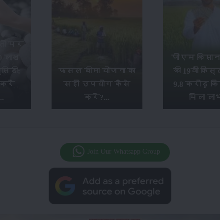
ती पर
0 लाख
पीएम किसान
सिडी:
फसल बीमा योजना का
की 19वीं किस्
करें
सही उपयोग कैसे
9.8 करोड़ किस
.
करें?...
मिला लाभ
Join Our Whatsapp Group