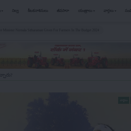
ు
నిల్వ
కీటకనాశినులు
జీవసారా
యంత్రాలు
వార్తలు
సం
ce Minister Nirmala Sitharaman Given For Farmers In The Budget 2024
చ్చారు?
వార్తలు