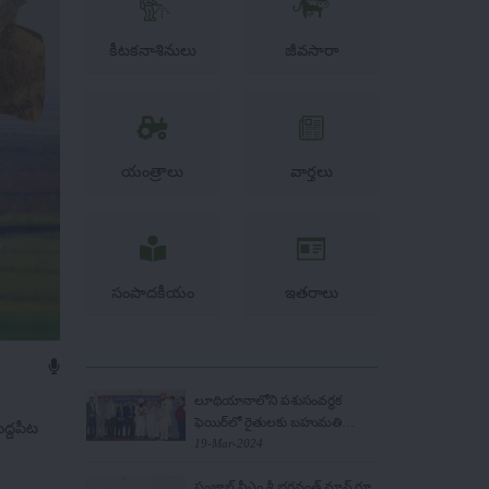
కీటకనాశినులు
జీవసారా
యంత్రాలు
వార్తలు
సంపాదకీయం
ఇతరాలు
లూథియానాలోని పశుసంవర్ధక
ఫెయిర్‌లో రైతులకు బహుమతి
ద్దపీట
లభించింది
19-Mar-2024
పంజాబ్ సీఎం శ్రీ భగవంత్ మాన్ రూ.