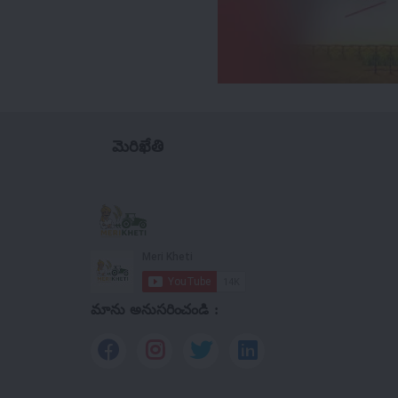
మెరిఖేతి
మాను అనుసరించండి :