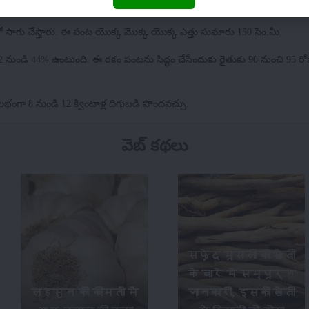
 సాగు చేస్తారు. ఈ పంట యొక్క మొక్క యొక్క ఎత్తు సుమారు 150 సెం.మీ.
2 నుండి 44% ఉంటుంది. ఈ రకం పంటను సిద్ధం చేసేందుకు రైతుకు 90 నుంచి 95 ర
గా 8 నుండి 12 క్వింటాళ్ల దిగుబడి పొందవచ్చు.
వెబ్ కథలు
सफ़ेद मूसली की खेती
के बारे में सम्पूर्ण
लहसुन की कीमतों में
जानकारी, इसकी खेती