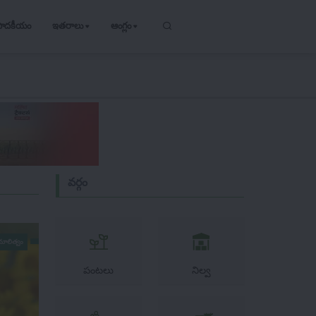
పాదకీయం
ఇతరాలు
ఆంగ్లం
వర్గం
ాలిత్వం
పంటలు
నిల్వ