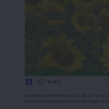
सू
3147
పొద్దుతిరుగుడు సతత హరిత పంట, దీనిని రబీ, జైద్ మరియు ఖ
సమయంగా పరిగణించబడుతుందని మీకు తెలియజేద్దాం. ఈ పంట రై