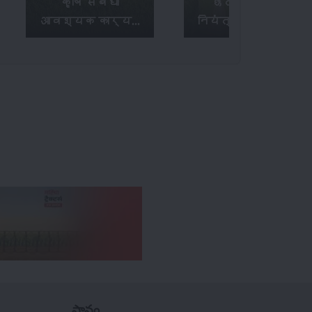
कृषि संबंधी
छेदक किट के
आवश्यक कार्य...
नियंत्रण उपाय...
స్థానం