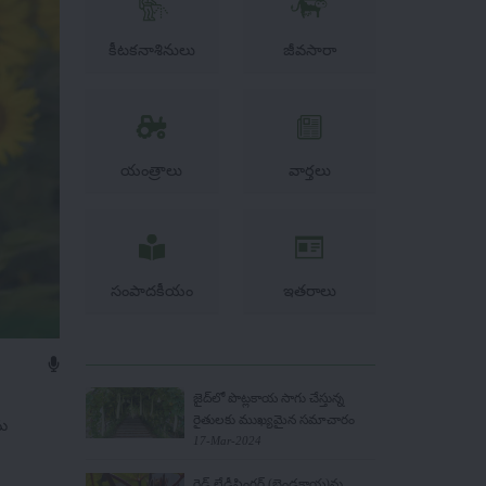
కీటకనాశినులు
జీవసారా
యంత్రాలు
వార్తలు
సంపాదకీయం
ఇతరాలు
జైద్‌లో పొట్లకాయ సాగు చేస్తున్న
రైతులకు ముఖ్యమైన సమాచారం
తమ
17-Mar-2024
రెడ్ లేడీఫింగర్‌ (బెండకాయ)ను