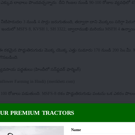
 ఎక్కువ లాభాలు పొందవచ్చన్నారు. దీని గింజల నుండి 90-100 రోజుల వ్యవధిలో 4
ీటిపారుదల 3 నుండి 4 సార్లు జరుగుతుంది, తద్వారా దాని మొక్కలు సరిగ్గా పెర
ితే, ఇందులో MSFS 8, KVSH 1, SH 3322, జ్వాలాముఖి మరియు MSFH 4 ఉన్నాయ
. ఈ రకమైన పొద్దుతిరుగుడు మొక్క యొక్క ఎత్తు సుమారు 170 నుండి 200 సెం.మీ.
గొనబడింది.
సాయ పద్ధతులు (హిందీలో సన్‌ఫ్లవర్ ఫార్మింగ్)
er Farming in Hindi) (merikheti.com)
ండి 100 రోజులు పడుతుంది. MSFS-8 రకం పొద్దుతిరుగుడు పంటను ఒక ఎకరం పొల
OUR PREMIUM TRACTORS
ద్భుతమైన ఉత్పత్తిని ఇస్తుంది. ఈ రకమైన పొద్దుతిరుగుడు మొక్క యొక్క ఎత్తు స
Name