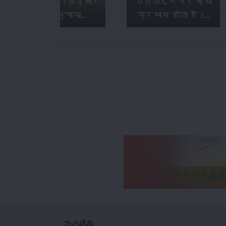
सालभर में 3 से 4 बार
उत्पादन पर क्या
कमाऐं मुनाफा...
प्रभाव होता है ?...
మెరిఖేతి