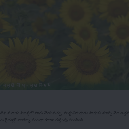
रजमुखी की प्रमुख किस्में
రీఫ్ మూడు సీజన్లలో సాగు చేయవచ్చు. పొద్దుతిరుగుడు సాగుకు మార్చి నెల ఉత్
తుల్లో వాణిజ్య పంటగా కూడా గుర్తింపు పొందింది.