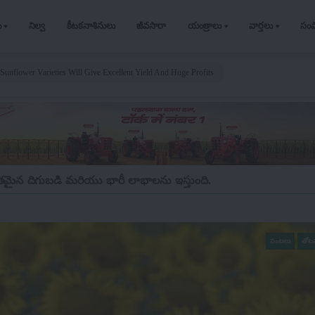
ు
నిల్వ
కీటకనాశినులు
జీవసారా
యంత్రాలు
వార్తలు
సం
Sunflower Varieties Will Give Excellent Yield And Huge Profits
తమైన దిగుబడి మరియు భారీ లాభాలను ఇస్తుంది.
పంటలు
తోటమ