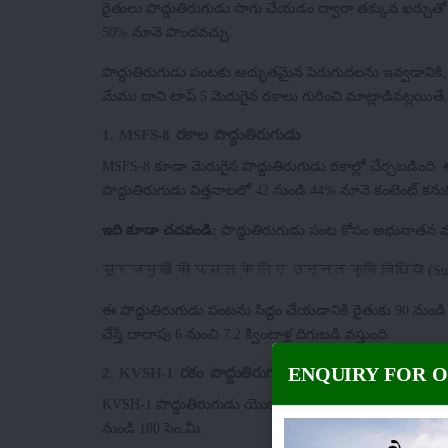
రైతులు పొద్దుతిరుగుడు సాగు చేయడం ద్వారా తక్కువ ఖర్చుతో
50% నూనె పొందవచ్చు.
పొద్దుతిరుగుడు పంటకు అద్భుతమైన పెరుగుదలను ఇవ్వడానికి, న
మేము దాని టాప్ 5 మెరుగైన రకాలు గురించి మాట్లాడినట్లయ
1. MSFS-8 రకాల పొద్దుతిరుగుడు
MSFS-8 కూడా మెరుగైన పొద్దుతిరుగుడు రకాల్లో చేర్చబడింది
పొద్దుతిరుగుడు విత్తనాలలో 42 నుండి 44% నూనె కంటెంట్ కను
ఇది కూడా చదవండి:
పొద్దుతిరుగుడు పంట కోసం అధునాతన వ్యవ
सूरजमुखी की फसल के लिए उन्नत कृषि विधियाँ (Sunflow
ఈ పొద్దుతిరుగుడు పంటను సిద్ధం చేయడానికి రైతుకు 90 ను
చేస్తే దాదాపు 6 నుంచి 7.2 క్వింటాళ్ల దిగుబడి వస్తుంది.
ENQUIRY FOR 
2. KVSH-1 రకం పొద్దుతిరుగుడు
KVSH-1 పొద్దుతిరుగుడు యొక్క మెరుగైన రకాల్లో ఒకటి, ఇది అ
నుండి 180 సెం.మీ.