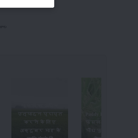
ోజుల
फसलों का अधिक
उत्पादन प्राप्त
Paddy Insects - धान की
करने के लिए
फसल में लगने वाले
अक्टूबर माह के
पौध फुदके और तना