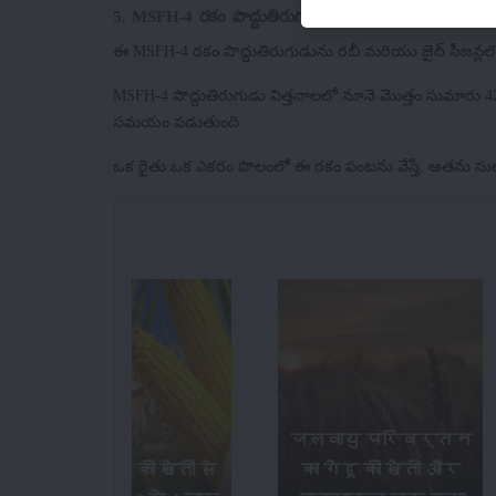
5. MSFH-4 రకం పొద్దుతిరుగుడు
ఈ MSFH-4 రకం పొద్దుతిరుగుడును రబీ మరియు జైద్ సీజన్లలో
MSFH-4 పొద్దుతిరుగుడు విత్తనాలలో నూనె మొత్తం సుమారు 4
సమయం పడుతుంది.
ఒక రైతు ఒక ఎకరం పొలంలో ఈ రకం పంటను వేస్తే, అతను సులభం
जलवायु परिवर्तन
बेबी कॉर्न की खेती से
का गेंहू की खेती और