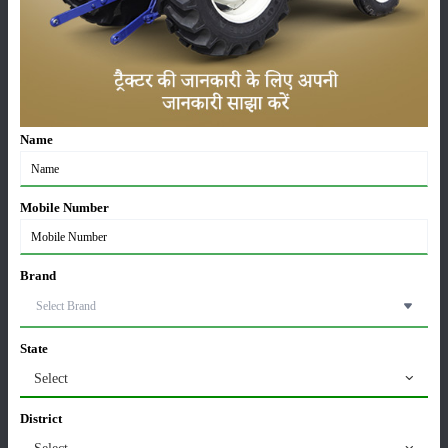
రైతులకు నిజమైన తోడుగా ఉన్న సోనాలికా RX 55 DLX
ట్రాక్టర్ గురించి తెలుసుకోండి.
18-Mar-2024
Name
సోనాలికా RX 47 ట్రాక్టర్ గురించి పూర్తి సమాచారం
18-Mar-2024
Mobile Number
ప్రీత్ 2549 4WD: వ్యవసాయ మరియు వాణిజ్య
ప్రయోజనాల కోసం ఆర్థిక ట్రాక్టర్
Brand
17-Mar-2024
వ్యవసాయ యంత్రాలు: VST శక్తి 130 DI పవర్ టిల్లర్
State
గురించి పూర్తి సమాచారం
Select
16-Mar-2024
District
ప్రీత్ 955 4WD: ప్రీత్ 955 4WD ట్రాక్టర్ యొక్క లక్షణాలు,