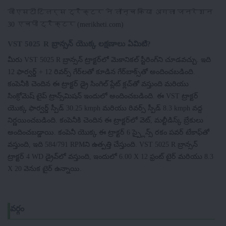
वीएसटी टिलर्स ट्रैक्टर ने लॉन्च किया अगला जनरेशन
30 एचपी ट्रैक्टर (merikheti.com)
VST 5025 R బ్రాన్సన్ యొక్క లక్షణాలు ఏమిటి?
మీరు VST 5025 R బ్రాన్సన్ ట్రాక్టర్‌లో మెకానికల్ స్టీరింగ్‌ని చూడవచ్చు. ఇది
12 ఫార్వర్డ్ + 12 రివర్స్ గేర్‌లతో కూడిన గేర్‌బాక్స్‌తో అందించబడింది.
కంపెనీకి చెందిన ఈ ట్రాక్టర్ డ్రై సింగిల్ ప్లేట్ క్లచ్‌తో వస్తుంది మరియు
సింక్రోమెష్ టైప్ ట్రాన్స్‌మిషన్ ఇందులో అందించబడింది. ఈ VST ట్రాక్టర్
యొక్క ఫార్వర్డ్ స్పీడ్ 30.25 kmph మరియు రివర్స్ స్పీడ్ 8.3 kmph వద్ద
నిర్ణయించబడింది. కంపెనీకి చెందిన ఈ ట్రాక్టర్‌లో వెట్, మల్టీడిస్క్ బ్రేకులు
అందించబడ్డాయి. కంపెనీ యొక్క ఈ ట్రాక్టర్ 6 స్ప్లైన్స్ రకం పవర్ టేకాఫ్‌తో
వస్తుంది, ఇది 584/791 RPMని ఉత్పత్తి చేస్తుంది. VST 5025 R బ్రాన్సన్
ట్రాక్టర్ 4 WD డ్రైవ్‌లో వస్తుంది, ఇందులో 6.00 X 12 ఫ్రంట్ టైర్ మరియు 8.3
X 20 వెనుక టైర్ ఉన్నాయి.
వర్గం