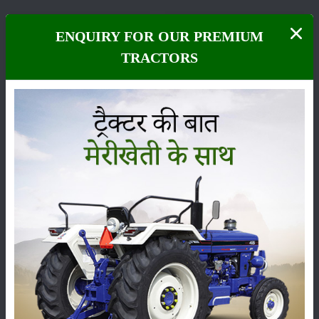
ENQUIRY FOR OUR PREMIUM
TRACTORS
పంటలు
నిల్వ
కీటకనాశినులు
జీవసారా
యంత్రాలు
వార్తలు
సంపాదకీయం
ఇతరాలు