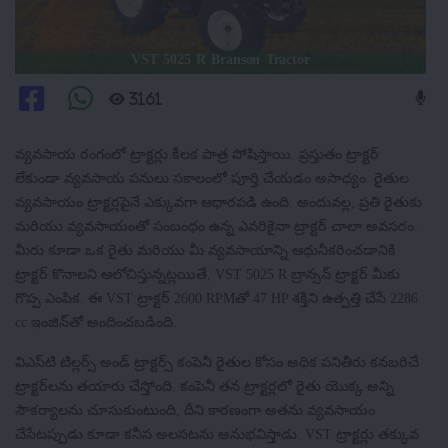
VST 5025 R Branson Tractor
3161
వ్యవసాయ రంగంలో ట్రాక్టర్లు కీలక పాత్ర పోషిస్తాయి. ప్రస్తుతం ట్రాక్టర్
లేకుండా వ్యవసాయ పనులు సకాలంలో పూర్తి చేయడం అసాధ్యం. రైతుల
వ్యవసాయం ట్రాక్టర్లపైనే ఎక్కువగా ఆధారపడి ఉంది. అందువల్ల, ప్రతి రైతుకు
మరియు వ్యవసాయంతో సంబంధం ఉన్న ఎవరికైనా ట్రాక్టర్ చాలా అవసరం.
మీరు కూడా ఒక రైతు మరియు మీ వ్యవసాయాన్ని ఆధునీకరించడానికి
ట్రాక్టర్ కొనాలని ఆలోచిస్తున్నట్లయితే, VST 5025 R బ్రాన్సన్ ట్రాక్టర్ మీకు
గొప్ప ఎంపిక. ఈ VST ట్రాక్టర్ 2600 RPMతో 47 HP శక్తిని ఉత్పత్తి చేసే 2286
cc ఇంజిన్‌తో అందించబడింది.
విఎస్‌టి టిల్లర్స్ అండ్ ట్రాక్టర్స్ కంపెనీ రైతుల కోసం అధిక పనితీరు కనబరిచే
ట్రాక్టర్‌లను తయారు చేస్తోంది. కంపెనీ తన ట్రాక్టర్లలో రైతు యొక్క అన్ని
సౌకర్యాలను చూసుకుంటుంది, దీని కారణంగా అతను వ్యవసాయం
చేసేటప్పుడు కూడా కనీస అలసటను అనుభవిస్తాడు. VST ట్రాక్టర్లు తక్కువ