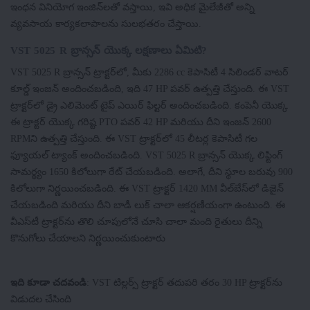
ఇంధన వినియోగ ఇంజిన్‌లతో వస్తాయి, ఇవి అధిక మైలేజీతో అన్ని
వ్యవసాయ కార్యకలాపాలను సులభతరం చేస్తాయి.
VST 5025 R బ్రాన్సన్ యొక్క లక్షణాలు ఏమిటి?
VST 5025 R బ్రాన్సన్ ట్రాక్టర్‌లో, మీకు 2286 cc కెపాసిటీ 4 సిలిండర్ వాటర్
కూల్డ్ ఇంజన్ అందించబడింది, ఇది 47 HP పవర్ ఉత్పత్తి చేస్తుంది. ఈ VST
ట్రాక్టర్‌లో డ్రై ఎలిమెంట్ టైప్ ఎయిర్ ఫిల్టర్ అందించబడింది. కంపెనీ యొక్క
ఈ ట్రాక్టర్ యొక్క గరిష్ట PTO పవర్ 42 HP మరియు దీని ఇంజన్ 2600
RPMని ఉత్పత్తి చేస్తుంది. ఈ VST ట్రాక్టర్‌లో 45 లీటర్ల కెపాసిటీ గల
ఫ్యూయల్ ట్యాంక్ అందించబడింది. VST 5025 R బ్రాన్సన్ యొక్క లిఫ్టింగ్
సామర్థ్యం 1650 కిలోలుగా రేట్ చేయబడింది. అలాగే, దీని స్థూల బరువు 900
కిలోలుగా నిర్ణయించబడింది. ఈ VST ట్రాక్టర్ 1420 MM వీల్‌బేస్‌లో డిజైన్
చేయబడింది మరియు దీని బాడీ లుక్ చాలా ఆకర్షణీయంగా ఉంటుంది. ఈ
వీఎస్‌టీ ట్రాక్టర్‌ను తొలి చూపులోనే చూసి చాలా మంది రైతులు దీన్ని
కొనుగోలు చేయాలని నిర్ణయించుకుంటారు
ఇది కూడా చదవండి
: VST టిల్లర్స్ ట్రాక్టర్ తదుపరి తరం 30 HP ట్రాక్టర్‌ను
విడుదల చేసింది