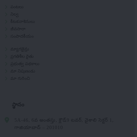
పంటలు
నిల్వ
కీటకనాశినులు
జీవసారా
సంపాదకీయం
మ్యాగజైన్లు
ప్రగతిశీల రైతు
ప్రభుత్వ పథకాలు
మా నిపుణుడు
మా గురించి
స్థానం
5A-46, 6వ అంతస్తు, క్లౌడ్9 టవర్, వైశాలి సెక్టర్ 1,
గాజియాబాద్ – 201010