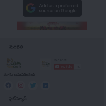
మెరిఖేతి
మాను అనుసరించండి :
సైట్‌మ్యాప్