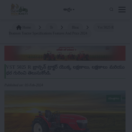
ఆంగ్లం
Home
Te
Blog
Vst 5025 R
Branson Tractor Specifications Features And Price 2024
VST 5025 R బ్రాన్సన్ ట్రాక్టర్ యొక్క లక్షణాలు, లక్షణాలు మరియు
ధర గురించి తెలుసుకోండి.
Published on: 03-Feb-2024
యంత్రాలు