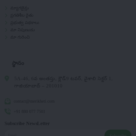
మ్యాగజైన్లు
ప్రగతిశీల రైతు
ప్రభుత్వ పథకాలు
మా నిపుణుడు
మా గురించి
స్థానం
5A-46, 6వ అంతస్తు, క్లౌడ్9 టవర్, వైశాలి సెక్టర్ 1,
గాజియాబాద్ – 201010
contact@merikheti.com
+91 880 077 7501
Subscribe NewsLetter
Subscribe