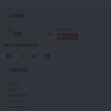
మెరిఖేతి
మాను అనుసరించండి :
సైట్‌మ్యాప్
పంటలు
నిల్వ
కీటకనాశినులు
జీవసారా
సంపాదకీయం