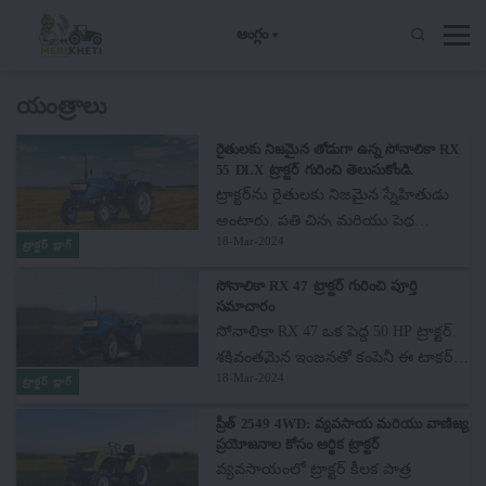
ఆంగ్లం
యంత్రాలు
రైతులకు నిజమైన తోడుగా ఉన్న సోనాలికా RX
55 DLX ట్రాక్టర్ గురించి తెలుసుకోండి.
ట్రాక్టర్‌ను రైతులకు నిజమైన స్నేహితుడు
అంటారు. ప్రతి చిన్న మరియు పెద్ద
18-Mar-2024
వ్యవసాయ పనిని సులభంగా మరియు
ట్రాక్టర్ బ్లాగ్
సమయానికి పూర్తి చేయడంలో ట్రాక్టర్
సోనాలికా RX 47 ట్రాక్టర్ గురించి పూర్తి
రైతులకు సహాయపడుతుంది.రైతు
సమాచారం
సోదరులు వ్యవసాయం కోసం వివిధ రకాల
సోనాలికా RX 47 ఒక పెద్ద 50 HP ట్రాక్టర్.
వ్యవసాయ యంత్రాలు మరియు
శక్తివంతమైన ఇంజన్లతో కంపెనీ ఈ ట్రాక్టర్‌ను
పరికరాలను ఉపయోగిస్తారు. వీటిలో
18-Mar-2024
తయారు చేసింది. ఈ ట్రాక్టర్లు రైతు
ట్రాక్టర్ బ్లాగ్
ముఖ్యమైన యంత్రాన్ని ట్రాక్టర్ అంటారు.
సోదరులకు వ్యవసాయాన్ని సులభతరం
ప్రీత్ 2549 4WD: వ్యవసాయ మరియు వాణిజ్య
ఇప్పుడు ఇలాంటి పరిస్థితుల్లో రైతులు
చేయడానికి ప్రత్యేకంగా
ప్రయోజనాల కోసం ఆర్థిక ట్రాక్టర్
వ్యవసాయం చేయడం వల్ల ఎక్కువ లాభం
రూపొందించబడ్డాయి, ఇది శక్తివంతమైన
వ్యవసాయంలో ట్రాక్టర్ కీలక పాత్ర
పొందాలంటే ట్రాక్టర్లు అవసరం.ఈరోజు ఈ