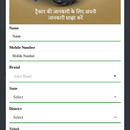
సంపాదకీయం
ఇతరాలు
Name
మెరిఖేతి
Mobile Number
Brand
మాను అనుసరించండి :
State
Select
సైట్‌మ్యాప్
District
Select
పంటలు
నిల్వ
Tehsil