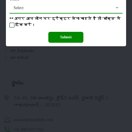
కీటకనాశినులు
Select
జీవసారా
సంపాదకీయం
**अगर आप लोन पर ट्रैक्टर लेना चाहते है तो 'बॉक्स' में
टिक
करें।
మ్యాగజైన్లు
ప్రగతిశీల రైతు
Submit
ప్రభుత్వ పథకాలు
మా నిపుణుడు
మా గురించి
స్థానం
5A-46, 6వ అంతస్తు, క్లౌడ్9 టవర్, వైశాలి సెక్టర్ 1,
గాజియాబాద్ – 201010
contact@merikheti.com
+91 880 077 7501