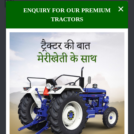
వర్గం
ENQUIRY FOR OUR PREMIUM
TRACTORS
పంటలు
నిల్వ
కీటకనాశినులు
జీవసారా
యంత్రాలు
వార్తలు