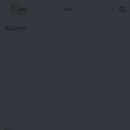
ఆంగ్లం
జీవసారా