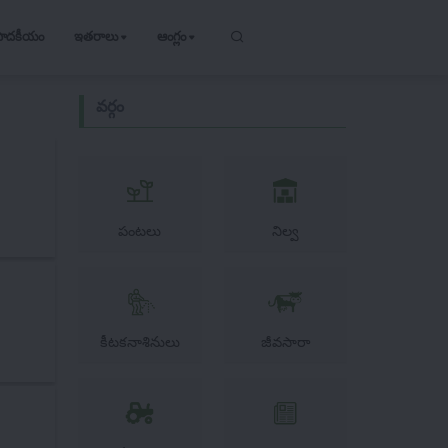
పాదకీయం
ఇతరాలు
ఆంగ్లం
వర్గం
పంటలు
నిల్వ
కీటకనాశినులు
జీవసారా