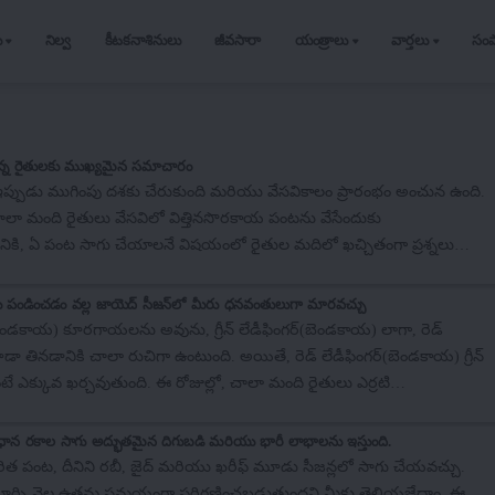
ు
నిల్వ
కీటకనాశినులు
జీవసారా
యంత్రాలు
వార్తలు
సం
్తున్న రైతులకు ముఖ్యమైన సమాచారం
ప్పుడు ముగింపు దశకు చేరుకుంది మరియు వేసవికాలం ప్రారంభం అంచున ఉంది.
చాలా మంది రైతులు వేసవిలో విత్తినసొరకాయ పంటను వేసేందుకు
వానికి, ఏ పంట సాగు చేయాలనే విషయంలో రైతుల మదిలో ఖచ్చితంగా ప్రశ్నలు
స్తున్న రైతుల మదిలో ఇలాంటి కొన్ని ప్రశ్నలు మెదులుతాయి. సొరకాయను ఎలా
ిగి నష్టాలు చవిచూడాల్సిన అవసరం లేదు.వేసవి పంటలు మార్చి మొదటి వారం నుంచి
)ను పండించడం వల్ల జాయెద్ సీజన్‌లో మీరు ధనవంతులుగా మారవచ్చు
ు విత్తుతారు. వేసవి కాలంలో ముందస్తు పంటలు వేయడానికి, రైతులు పాలీ హౌస్‌ల
ెండకాయ) కూరగాయలను అవును, గ్రీన్ లేడీఫింగర్(బెండకాయ) లాగా, రెడ్
లు చేసి నేరుగా తమ పొలాల్లో నాటుకోవచ్చు.దీని కోసం, కోకోపీట్, పెర్లైట్,
ా తినడానికి చాలా రుచిగా ఉంటుంది. అయితే, రెడ్ లేడీఫింగర్(బెండకాయ) గ్రీన్
్తిలో ఉంచి ప్లాస్టిక్ సంచిలో లేదా ప్లగ్ ట్రేలో విత్తండి.సొరకాయ పండించేటప్పుడు
ే ఎక్కువ ఖర్చవుతుంది. ఈ రోజుల్లో, చాలా మంది రైతులు ఎర్రటి
ాలుసీసా సాగులో అద్భుతమైన దిగుబడి పొందడానికి, భారతీయ వ్యవసాయ...
పండిస్తున్నారు మరియు దాని ద్వారా అధిక లాభాలను ఆర్జిస్తున్నారు. అటువంటి
 రెడ్ లేడీఫింగర్(బెండకాయ) సాగు గురించి మీకు చెప్తాము.రెడ్
్రధాన రకాల సాగు అద్భుతమైన దిగుబడి మరియు భారీ లాభాలను ఇస్తుంది.
క్క రెండు మెరుగైన రకాలుప్రస్తుతం రెడ్ లేడీఫింగర్(బెండకాయ) యొక్క రెండు
ిత పంట, దీనిని రబీ, జైద్ మరియు ఖరీఫ్ మూడు సీజన్లలో సాగు చేయవచ్చు.
అభివృద్ధి చేయబడ్డాయి. అలాగే ఈ రకాలను సాగు చేస్తూ రైతులు భారీగా లాభాలు
 మార్చి నెల ఉత్తమ సమయంగా పరిగణించబడుతుందని మీకు తెలియజేద్దాం. ఈ