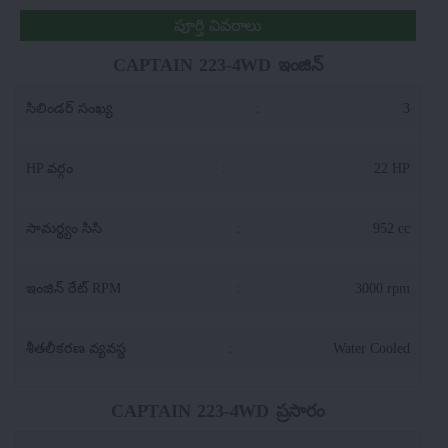
పూర్తి వివరాలు
CAPTAIN 223-4WD ఇంజిన్
సిలిండర్ సంఖ్య
:
3
HP వర్గం
:
22 HP
సామర్థ్యం సిసి
:
952 cc
ఇంజిన్ రేట్ RPM
:
3000 rpm
శీతలీకరణ వ్యవస్థ
:
Water Cooled
CAPTAIN 223-4WD ప్రసారం