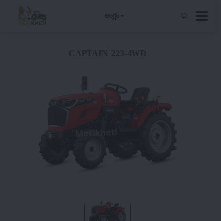
ఆంగ్లం
CAPTAIN 223-4WD