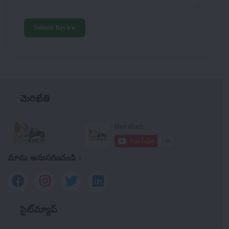
Submit Review
మెరిఖేతి
మాను అనుసరించండి :
సైట్‌మ్యాప్