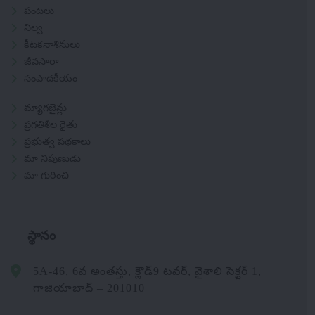
పంటలు
నిల్వ
కీటకనాశినులు
జీవసారా
సంపాదకీయం
మ్యాగజైన్లు
ప్రగతిశీల రైతు
ప్రభుత్వ పథకాలు
మా నిపుణుడు
మా గురించి
స్థానం
5A-46, 6వ అంతస్తు, క్లౌడ్9 టవర్, వైశాలి సెక్టర్ 1,
గాజియాబాద్ – 201010