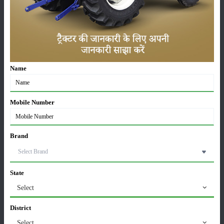
పంటలు
నిల్వ
Name
Mobile Number
కీటకనాశినులు
జీవసారా
Brand
యంత్రాలు
వార్తలు
State
Select
District
Select