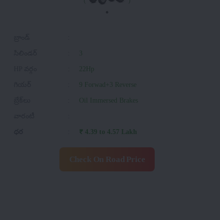
బ్రాండ్
:
సిలిండర్
:
3
HP వర్గం
:
22Hp
గియర్
:
9 Forwad+3 Reverse
బ్రేక్‌లు
:
Oil Immersed Brakes
వారంటీ
:
ధర
:
₹ 4.39 to 4.57 Lakh
Check On Road Price