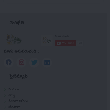
మెరిఖేతి
మాను అనుసరించండి :
సైట్‌మ్యాప్
పంటలు
నిల్వ
కీటకనాశినులు
జీవసారా