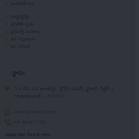
సంపాదకీయం
మ్యాగజైన్లు
ప్రగతిశీల రైతు
ప్రభుత్వ పథకాలు
మా నిపుణుడు
మా గురించి
స్థానం
5A-46, 6వ అంతస్తు, క్లౌడ్9 టవర్, వైశాలి సెక్టర్ 1,
గాజియాబాద్ – 201010
contact@merikheti.com
+91 880 077 7501
Subscribe NewsLetter