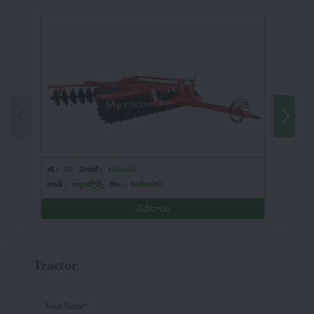
శక్తి :
HP
మోడల్ :
Ldhhe10
శక్తి :
HP
బ్రాండ్ :
ల్యాండ్ఫోర్స్
రకం :
పండించడం
బ్రాండ్ :
ల్
వివరాలు
Tractor
Your Name*