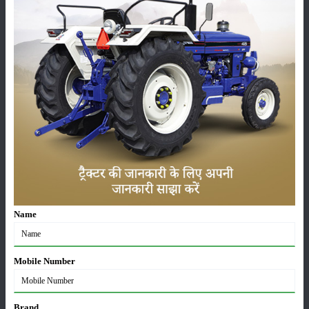
Same Deutz Fahr Agrolux 60 టైర్ పరిమాణం
ముందు
:
7.50 x 16
వెనుక
:
16.9 x 28
Same Deutz Fahr Agrolux 60 అదనపు లక్షణాలు
ఉపకరణాలు
:
Tool, Toplink, Hook, Canopy
స్థితి
:
Launched
Name
వర్గం
Mobile Number
Brand