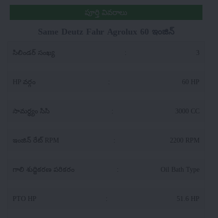
పూర్తి వివరాలు
Same Deutz Fahr Agrolux 60 ఇంజిన్
సిలిండర్ సంఖ్య
:
3
HP వర్గం
:
60 HP
సామర్థ్యం సిసి
:
3000 CC
ఇంజిన్ రేట్ RPM
:
2200 RPM
గాలి శుద్దికరణ పరికరం
:
Oil Bath Type
PTO HP
:
51.6 HP