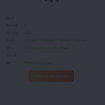
బ్రాండ్
:
సిలిండర్
:
3
HP వర్గం
:
60Hp
గియర్
:
8 Forward +2 Reverse/12 Forward + 3 Reverse
బ్రేక్‌లు
:
Oil Immersed Sealed Disc Brakes
వారంటీ
:
ధర
:
₹ 8.84 to 9.21 Lakh
Check On Road Price