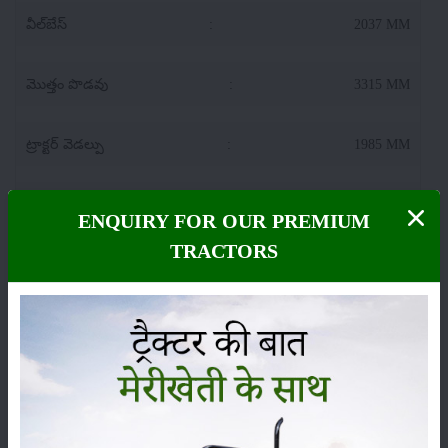
వీల్‌బేస్
:
2037 MM
మొత్తం పొడవు
:
3315 MM
ట్రాక్టర్ వెడల్పు
:
1985 MM
గ్రౌండ్ క్లియరెన్స్
:
400 MM
ENQUIRY FOR OUR PREMIUM
TRACTORS
Same Deutz Fahr Agrolux 60 లిఫ్టింగ్ సామర్థ్యం
(హైడ్రాలిక్స్)
KG లో లిఫ్టింగ్ సామర్థ్యం
:
2100
:
Live, ADDC