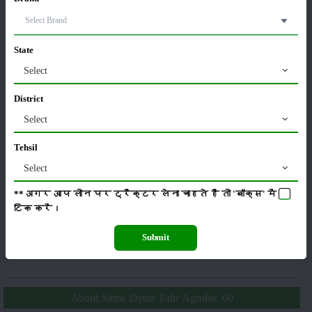
పంటలు
నిల్వ
State
Select
కీటకనాశినులు
జీవసారా
District
Select
Tehsil
యంత్రాలు
వార్తలు
Select
**अगर आप लोन पर ट्रैक्टर लेना चाहते है तो 'बॉक्स' में
टिक
करें।
Submit
సంపాదకీయం
ఇతరాలు
About Same Deutz Fahr Agrolux 60