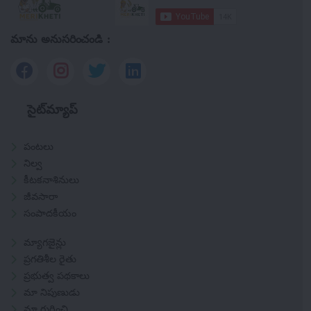
మాను అనుసరించండి :
సైట్‌మ్యాప్
పంటలు
నిల్వ
కీటకనాశినులు
జీవసారా
సంపాదకీయం
మ్యాగజైన్లు
ప్రగతిశీల రైతు
ప్రభుత్వ పథకాలు
మా నిపుణుడు
మా గురించి