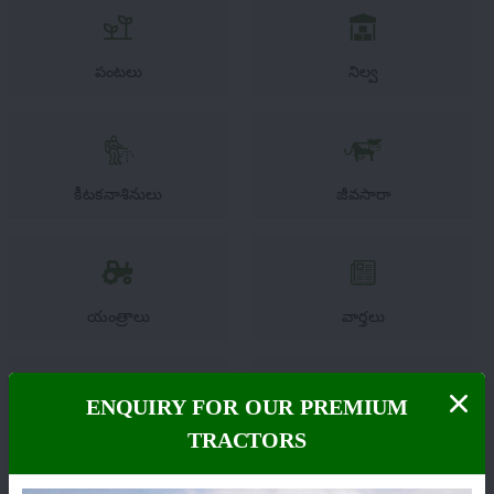
పంటలు
నిల్వ
కీటకనాశినులు
జీవసారా
యంత్రాలు
వార్తలు
ENQUIRY FOR OUR PREMIUM
TRACTORS
సంపాదకీయం
ఇతరాలు