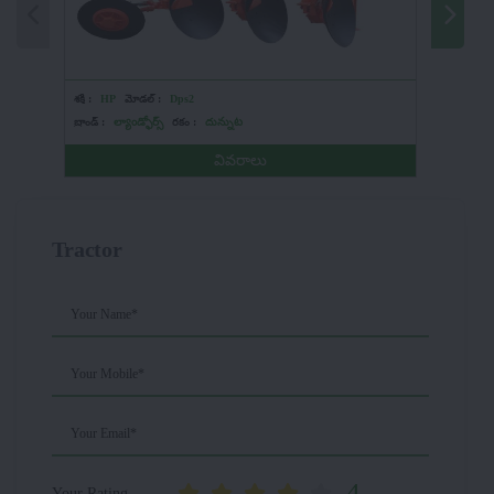
శక్తి :
HP
మోడల్ :
Dps2
శక్తి :
HP
బ్రాండ్ :
ల్యాండ్ఫోర్స్
రకం :
దున్నుట
బ్రాండ్ :
మా
వివరాలు
Tractor
Your Name*
Your Mobile*
Your Email*
4
Your Rating