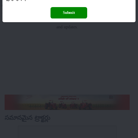
At merikheti you get all the data related to all types of tractors, implements
and any other farm equipment and tools. merikheti also offers information
Submit
as well as assistance on tractor prices, tractor-related blogs, photos, videos
and updates.
సమానమైన ట్రాక్టర్లు