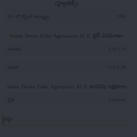
(హైడ్రాలిక్స్)
KG లో లిఫ్టింగ్ సామర్థ్యం
:
1900
Same Deutz Fahr Agromaxx 45 E టైర్ పరిమాణం
ముందు
:
6.00 x 16
వెనుక
:
13.6 X 28
Same Deutz Fahr Agromaxx 45 E అదనపు లక్షణాలు
స్థితి
:
Launched
వర్గం