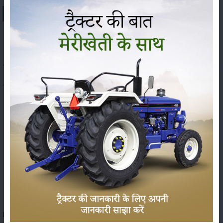
About Same Deutz Fahr Agromaxx 45 E
A brief explanation about Agromaxx 45 E in India
A popular tractor brand model that assures fuel-efficient engine, affordable
maintenance and after sale service, Agromaxx 45 E is that tractor model.
This Agromaxx 45 E tractor model comes with 45 horsepower. The engine
capacity of the Agromaxx 45 E series tractor model is enough to deliver
efficient mileage.
Special features:
Agromaxx 45 E tractor has 8/2 Forward Reverse gears.
Agromaxx 45 E has an excellent kmph forward speed.
In addition, the Agromaxx 45 E tractor is manufactured with Hydraulically