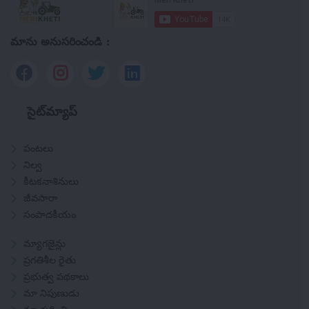
మాను అనుసరించండి :
సైట్‌మ్యాప్
పంటలు
నిల్వ
కీటకనాశినులు
జీవసారా
సంపాదకీయం
మ్యాగజైన్లు
ప్రగతిశీల రైతు
ప్రభుత్వ పథకాలు
మా నిపుణుడు