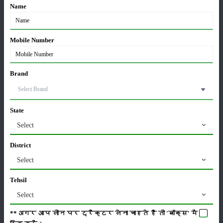
Name
ఫార్మ్‌ట్రాక్ 45 బంగాళాదుంప స్మార్ట్ అదనపు లక్షణాలు
ఉపకరణాలు
:
5000 Hours/ 5 Year
Mobile Number
స్థితి
:
Launched
Brand
వర్గం
State
Select
District
పంటలు
నిల్వ
Select
Tehsil
Select
కీటకనాశినులు
జీవసారా
**अगर आप लोन पर ट्रैक्टर लेना चाहते है तो 'बॉक्स' में