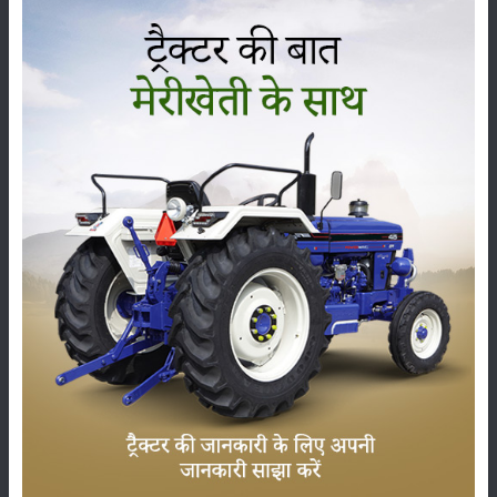
గ్రౌండ్ క్లియరెన్స్
:
377 mm
ఫార్మ్‌ట్రాక్ 45 బంగాళాదుంప స్మార్ట్ లిఫ్టింగ్ సామర్థ్యం
(హైడ్రాలిక్స్)
KG లో లిఫ్టింగ్ సామర్థ్యం
:
1800 Kg
హైడ్రాలిక్స్ నియంత్రణ
:
ADDC
ఫార్మ్‌ట్రాక్ 45 బంగాళాదుంప స్మార్ట్ టైర్ పరిమాణం
ముందు
:
6.00 x 16
వెనుక
:
13.6 x 28