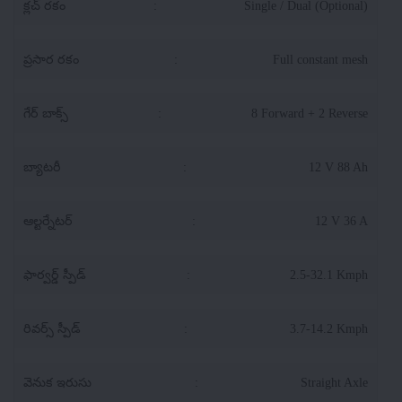
క్లచ్ రకం
:
Single / Dual (Optional)
ప్రసార రకం
:
Full constant mesh
గేర్ బాక్స్
:
8 Forward + 2 Reverse
బ్యాటరీ
:
12 V 88 Ah
ఆల్టర్నేటర్
:
12 V 36 A
ఫార్వర్డ్ స్పీడ్
:
2.5-32.1 Kmph
రివర్స్ స్పీడ్
:
3.7-14.2 Kmph
వెనుక ఇరుసు
:
Straight Axle