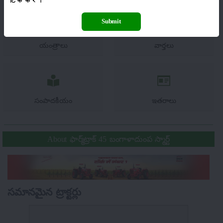
टिक
करें।
Submit
యంత్రాలు
వార్తలు
సంపాదకీయం
ఇతరాలు
About ఫార్మ్‌ట్రాక్ 45 బంగాళాదుంప స్మార్ట్
సమానమైన ట్రాక్టర్లు