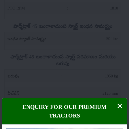
PTO RPM
:
1810
ఫార్మ్‌ట్రాక్ 45 బంగాళాదుంప స్మార్ట్ ఇంధన సామర్థ్యం
ఇంధన ట్యాంక్ సామర్థ్యం
:
50 litre
ఫార్మ్‌ట్రాక్ 45 బంగాళాదుంప స్మార్ట్ పరిమాణం మరియు
బరువు
బరువు
:
1950 kg
వీల్‌బేస్
:
2125 mm
ENQUIRY FOR OUR PREMIUM
మొత్తం పొడవు
:
3340 mm
TRACTORS
ట్రాక్టర్ వెడల్పు
:
1870 mm