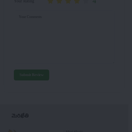
4
Your Rating
Your Comments
Submit Review
మెరిఖేతి