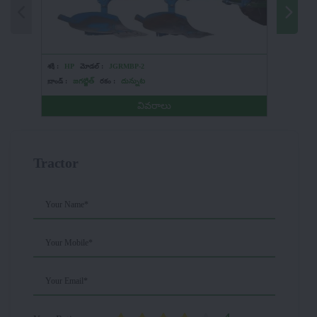
శక్తి :
HP
మోడల్ :
JGRMBP-2
శక్తి :
HP
బ్రాండ్ :
జగట్జిత్
రకం :
దున్నుట
బ్రాండ్ :
గో
వివరాలు
Tractor
Your Name*
Your Mobile*
Your Email*