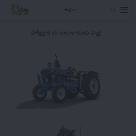
ఆంగ్లం
ఫార్మ్‌ట్రాక్ 45 బంగాళాదుంప స్మార్ట్