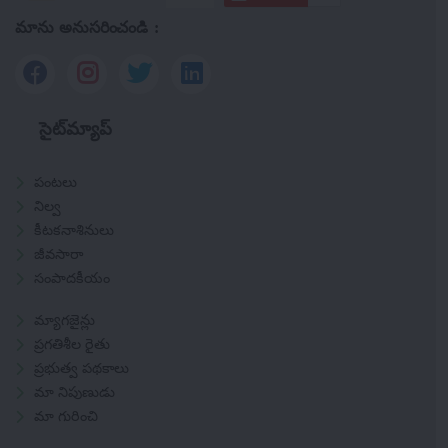
మాను అనుసరించండి :
సైట్‌మ్యాప్
పంటలు
నిల్వ
కీటకనాశినులు
జీవసారా
సంపాదకీయం
మ్యాగజైన్లు
ప్రగతిశీల రైతు
ప్రభుత్వ పథకాలు
మా నిపుణుడు
మా గురించి