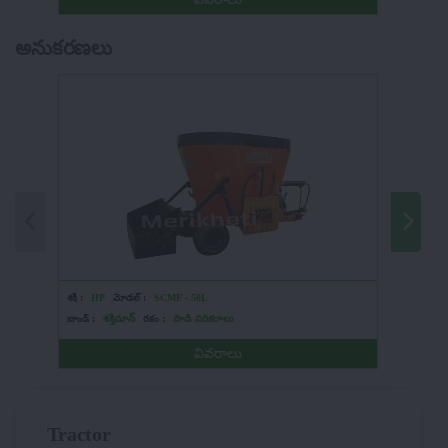
అనుకరణలు
శక్తి :
HP
మోడల్ :
SCMF - 50L
శక్తి :
HP
బ్రాండ్ :
శక్తిమాన్
రకం :
పాడి పరికరాలు
బ్రాండ్ :
ల్
వివరాలు
Tractor