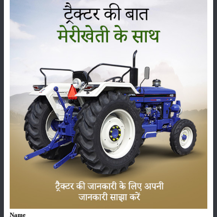
ముందు
:
7.5 x 16
వెనుక
:
14.9x 28 / 16.9 x 28
ఫామ్‌ట్రాక్ 60 పవర్‌మాక్స్ అదనపు లక్షణాలు
ఉపకరణాలు
:
5000 Hours/ 5 Year
స్థితి
:
Launched
వర్గం
పంటలు
నిల్వ
Name