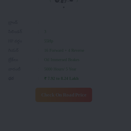
బ్రాండ్
:
సిలిండర్
:
3
HP వర్గం
:
55Hp
గియర్
:
16 Forward + 4 Reverse
బ్రేక్‌లు
:
Oil Immersed Brakes
వారంటీ
:
5000 Hours/ 5 Year
ధర
:
₹ 7.92 to 8.24 Lakh
Check On Road Price