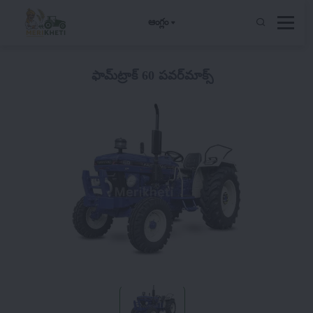
ఆంగ్లం
ఫామ్‌ట్రాక్ 60 పవర్‌మాక్స్