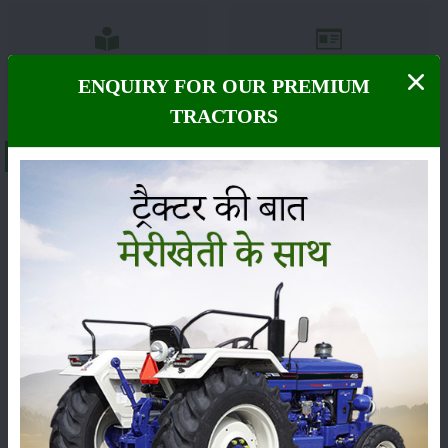
సంపాదకీయం
ఇతరాలు
ENQUIRY FOR OUR PREMIUM
TRACTORS
About Farmtrac 6065 Worldmaxx 4WD
సమానమైన ట్రాక్టర్లు