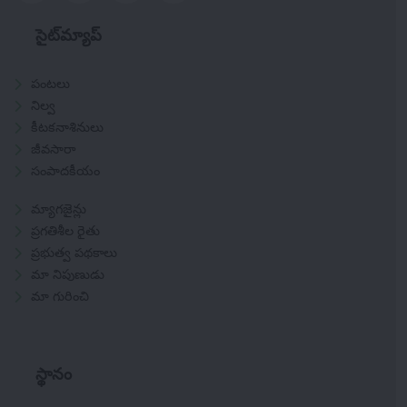
సైట్‌మ్యాప్
పంటలు
నిల్వ
కీటకనాశినులు
జీవసారా
సంపాదకీయం
మ్యాగజైన్లు
ప్రగతిశీల రైతు
ప్రభుత్వ పథకాలు
మా నిపుణుడు
మా గురించి
స్థానం