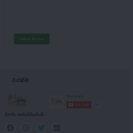
Submit Review
మెరిఖేతి
మాను అనుసరించండి :