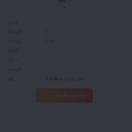
బ్రాండ్
:
సిలిండర్
:
0
HP వర్గం
:
65Hp
గియర్
:
బ్రేక్‌లు
:
వారంటీ
:
ధర
:
₹ 10.98 to 11.42 Lakh
Check On Road Price