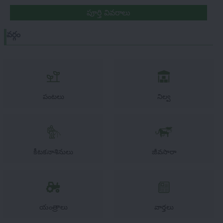
పూర్తి వివరాలు
వర్గం
పంటలు
నిల్వ
కీటకనాశినులు
జీవసారా
యంత్రాలు
వార్తలు