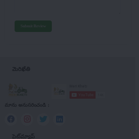
Submit Review
మెరిఖేతి
మాను అనుసరించండి :
సైట్‌మ్యాప్