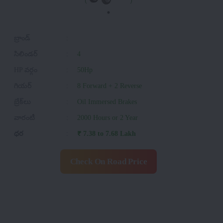
బ్రాండ్
:
సిలిండర్
:
4
HP వర్గం
:
50Hp
గియర్
:
8 Forward + 2 Reverse
బ్రేక్‌లు
:
Oil Immersed Brakes
వారంటీ
:
2000 Hours or 2 Year
ధర
:
₹ 7.38 to 7.68 Lakh
Check On Road Price