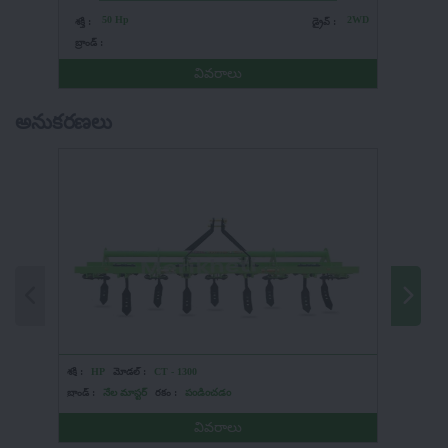
50 Hp
2WD
5
శక్తి :
డ్రైవ్ :
శక్తి :
బ్రాండ్ :
బ్రాండ్ :
వివరాలు
అనుకరణలు
శక్తి :
HP
మోడల్ :
CT - 1300
శక్తి :
HP
బ్రాండ్ :
నేల మాస్టర్
రకం :
పండించడం
బ్రాండ్ :
KS
వివరాలు