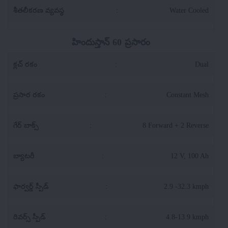
శీతలీకరణ వ్యవస్థ
:
Water Cooled
హిందుస్తాన్ 60 ప్రసారం
క్లచ్ రకం
:
Dual
ప్రసార రకం
:
Constant Mesh
గేర్ బాక్స్
:
8 Forward + 2 Reverse
బ్యాటరీ
:
12 V, 100 Ah
ఫార్వర్డ్ స్పీడ్
:
2.9 -32.3 kmph
రివర్స్ స్పీడ్
:
4.8-13.9 kmph