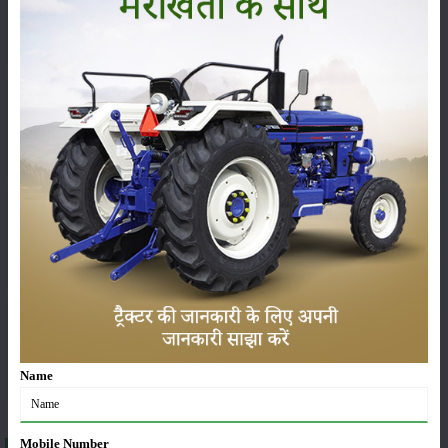
పంటలు
నిల్వ
కీటకనాశినులు
జీవసారా
యంత్రాలు
వార్తలు
సంపాదకీయం
ఇతరాలు
Name
Mobile Number