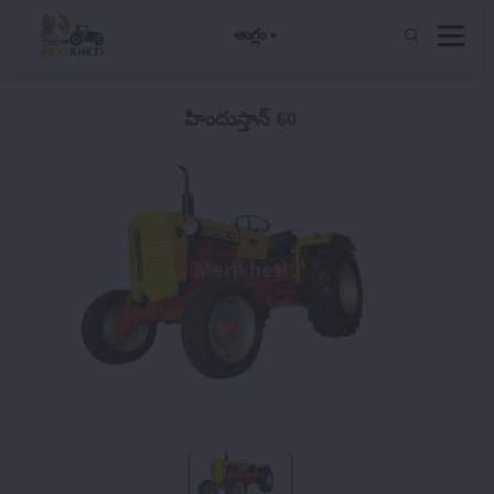
ఆంగ్లం
హిందుస్తాన్ 60