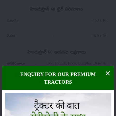
హిందుస్తాన్ 60 టైర్ పరిమాణం
ముందు
:
7.50 x 16
వెనుక
:
16.9 x 28
హిందుస్తాన్ 60 అదనపు లక్షణాలు
ఉపకరణాలు
:
Tool, Toplink, Hook, Bumpher, Drawbar
ENQUIRY FOR OUR PREMIUM
స్థితి
:
Launched
TRACTORS
వర్గం