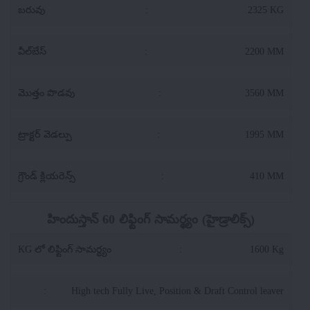
బరువు
:
2325 KG
వీల్‌బేస్
:
2200 MM
మొత్తం పొడవు
:
3560 MM
ట్రాక్టర్ వెడల్పు
:
1995 MM
గ్రౌండ్ క్లియరెన్స్
:
410 MM
హిందుస్తాన్ 60 లిఫ్టింగ్ సామర్థ్యం (హైడ్రాలిక్స్)
KG లో లిఫ్టింగ్ సామర్థ్యం
:
1600 Kg
:
High tech Fully Live, Position & Draft Control leaver