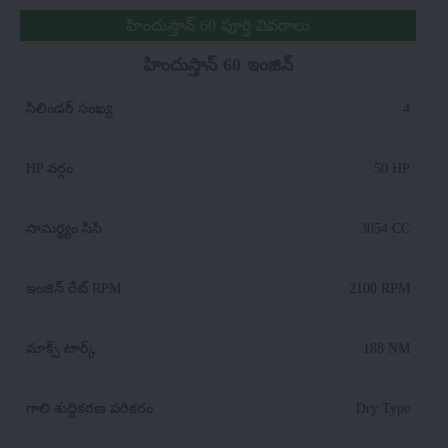
హిందుస్తాన్ 60 పూర్తి వివరాలు
హిందుస్తాన్ 60 ఇంజిన్
సిలిండర్ సంఖ్య
:
4
HP వర్గం
:
50 HP
సామర్థ్యం సిసి
:
3054 CC
ఇంజిన్ రేట్ RPM
:
2100 RPM
మాక్స్ టార్క్
:
188 NM
గాలి శుద్దికరణ పరికరం
:
Dry Type