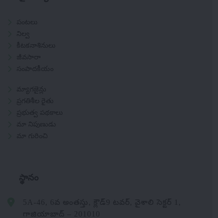
పంటలు
నిల్వ
కీటకనాశినులు
జీవసారా
సంపాదకీయం
మ్యాగజైన్లు
ప్రగతిశీల రైతు
ప్రభుత్వ పథకాలు
మా నిపుణుడు
మా గురించి
స్థానం
5A-46, 6వ అంతస్తు, క్లౌడ్9 టవర్, వైశాలి సెక్టర్ 1,
గాజియాబాద్ – 201010