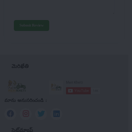
Submit Review
మెరిఖేతి
మాను అనుసరించండి :
సైట్‌మ్యాప్