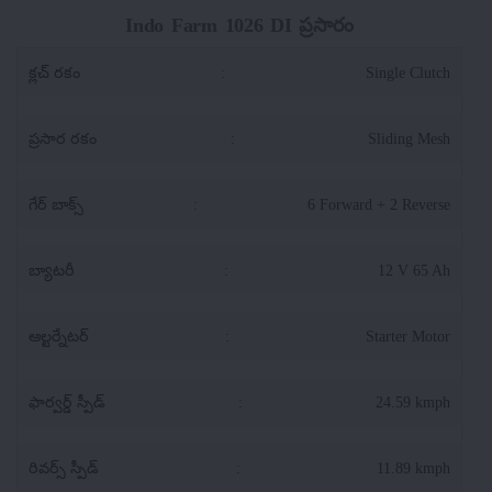
Indo Farm 1026 DI ప్రసారం
క్లచ్ రకం
:
Single Clutch
ప్రసార రకం
:
Sliding Mesh
గేర్ బాక్స్
:
6 Forward + 2 Reverse
బ్యాటరీ
:
12 V 65 Ah
ఆల్టర్నేటర్
:
Starter Motor
ఫార్వర్డ్ స్పీడ్
:
24.59 kmph
రివర్స్ స్పీడ్
:
11.89 kmph