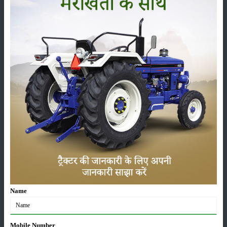
KG లో లిఫ్టింగ్ సామర్థ్యం
:
500 kg
:
ADDC System
Indo Farm 1026 DI టైర్ పరిమాణం
ముందు
:
6.00 x 12 /5.00 x 12
వెనుక
:
8.3 x 20 /8.00 x 18
Indo Farm 1026 DI అదనపు లక్షణాలు
ఉపకరణాలు
:
Tools, Bumpher, Hook, Hitch, Canopy, TopLink
Name
స్థితి
:
Launched
Mobile Number