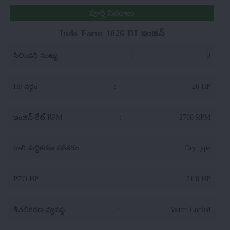
పూర్తి వివరాలు
Indo Farm 1026 DI ఇంజిన్
సిలిండర్ సంఖ్య
:
3
HP వర్గం
:
26 HP
ఇంజిన్ రేట్ RPM
:
2700 RPM
గాలి శుద్దికరణ పరికరం
:
Dry type
PTO HP
:
21.8 HP
శీతలీకరణ వ్యవస్థ
:
Water Cooled