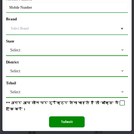
వర్గం
Brand
State
పంటలు
నిల్వ
Select
District
Select
కీటకనాశినులు
జీవసారా
Tehsil
Select
**अगर आप लोन पर ट्रैक्टर लेना चाहते है तो 'बॉक्स' में
टिक
करें।
యంత్రాలు
వార్తలు
Submit