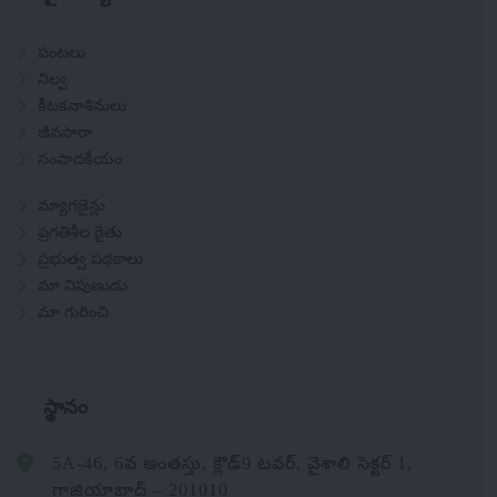
పంటలు
నిల్వ
కీటకనాశినులు
జీవసారా
సంపాదకీయం
మ్యాగజైన్లు
ప్రగతిశీల రైతు
ప్రభుత్వ పథకాలు
మా నిపుణుడు
మా గురించి
స్థానం
5A-46, 6వ అంతస్తు, క్లౌడ్9 టవర్, వైశాలి సెక్టర్ 1,
గాజియాబాద్ – 201010