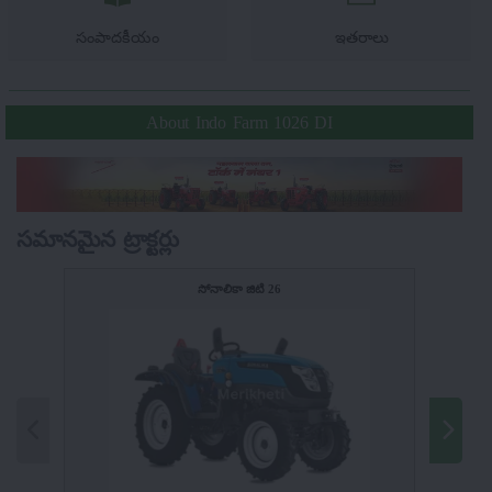
సంపాదకీయం
ఇతరాలు
About Indo Farm 1026 DI
సమానమైన ట్రాక్టర్లు
సోనాలికా జిటి 26