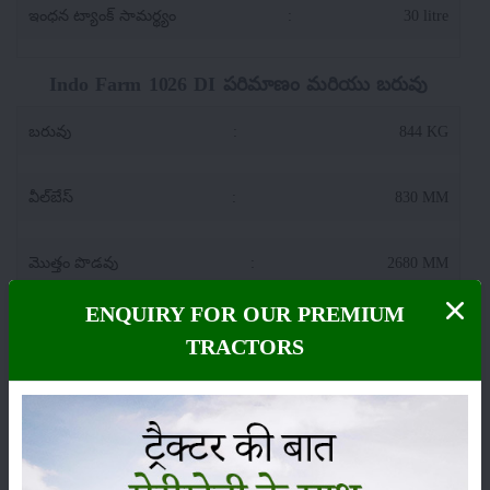
ఇంధన ట్యాంక్ సామర్థ్యం
:
30 litre
Indo Farm 1026 DI పరిమాణం మరియు బరువు
బరువు
:
844 KG
వీల్‌బేస్
:
830 MM
మొత్తం పొడవు
:
2680 MM
ENQUIRY FOR OUR PREMIUM
ట్రాక్టర్ వెడల్పు
:
1050 MM
TRACTORS
గ్రౌండ్ క్లియరెన్స్
:
210 MM
Indo Farm 1026 DI లిఫ్టింగ్ సామర్థ్యం (హైడ్రాలిక్స్)