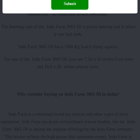
Submit
In addition, the Indo Farm 3065 DI tractor is manufactured with the Dry
DoubleDisc / oil immersed Brakes (optional).
The Steering type of the Indo Farm 3065 DI is power steering and It offers
a vast fuel tank.
Indo Farm 3065 DI has a 1800 Kg load-Lifting capacity.
The size of the Indo Farm 3065 DI tyres are 7.50 x 16 inches front tyres
and 16.9 x 28 inches reverse tyres.
Why consider buying an Indo Farm 3065 DI in India?
Indo Farm is a renowned brand for tractors and other types of farm
equipment. Indo Farm has many extraordinary tractor models, but the Indo
Farm 3065 DI is among the popular offerings by the Indo Farm company.
This tractor reflects the high power that customers expect. Indo Farm is