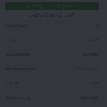
ఇండో ఫార్మ్ 3065 డి పూర్తి వివరాలు
ఇండో ఫార్మ్ 3065 డి ఇంజిన్
సిలిండర్ సంఖ్య
:
4
HP వర్గం
:
65 HP
ఇంజిన్ రేట్ RPM
:
2200 RPM
గాలి శుద్దికరణ పరికరం
:
Dry Air Cleaner
PTO HP
:
55.3 HP
శీతలీకరణ వ్యవస్థ
:
Water Cooled