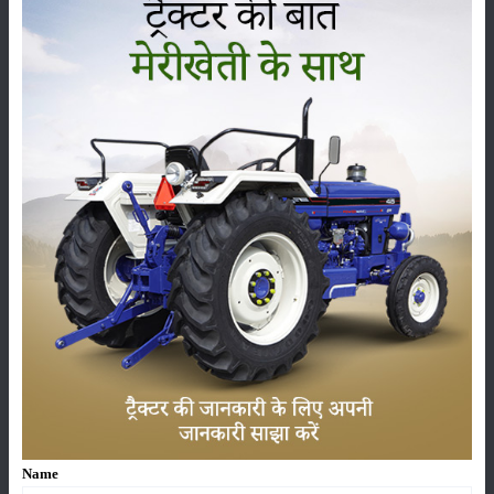
పంటలు
నిల్వ
కీటకనాశినులు
జీవసారా
యంత్రాలు
వార్తలు
Name
సంపాదకీయం
ఇతరాలు