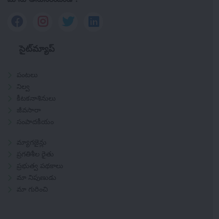
సైట్‌మ్యాప్
పంటలు
నిల్వ
కీటకనాశినులు
జీవసారా
సంపాదకీయం
మ్యాగజైన్లు
ప్రగతిశీల రైతు
ప్రభుత్వ పథకాలు
మా నిపుణుడు
మా గురించి