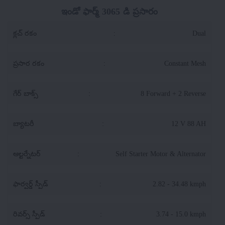
ఇండో ఫార్మ్ 3065 డి ప్రసారం
క్లచ్ రకం
:
Dual
ప్రసార రకం
:
Constant Mesh
గేర్ బాక్స్
:
8 Forward + 2 Reverse
బ్యాటరీ
:
12 V 88 AH
ఆల్టర్నేటర్
:
Self Starter Motor & Alternator
ఫార్వర్డ్ స్పీడ్
:
2.82 - 34.48 kmph
రివర్స్ స్పీడ్
:
3.74 - 15.0 kmph