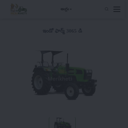
ఆంగ్లం
ఇండో ఫార్మ్ 3065 డి