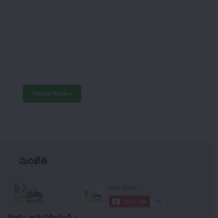
Submit Review
మెరిఖేతి
మాను అనుసరించండి :