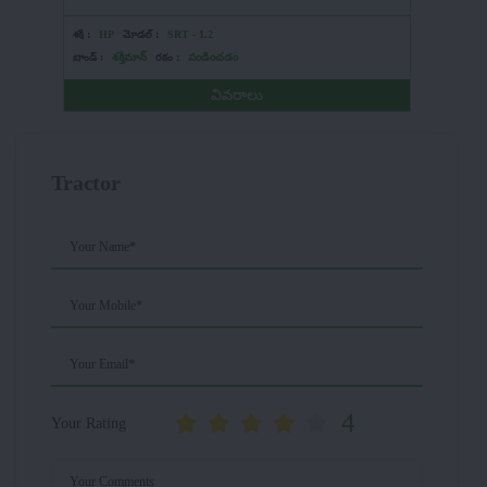
శక్తి :
HP
మోడల్ :
SRT - 1.2
శక్తి :
50-6
బ్రాండ్ :
శక్తిమాన్
రకం :
పండించడం
బ్రాండ్ :
మ
వివరాలు
Tractor
Your Name*
Your Mobile*
Your Email*
4
Your Rating
Your Comments