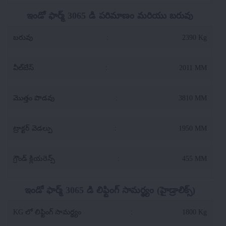
ఇండో ఫార్మ్ 3065 డి పరిమాణం మరియు బరువు
బరువు
:
2390 Kg
వీల్‌బేస్
:
2011 MM
మొత్తం పొడవు
:
3810 MM
ట్రాక్టర్ వెడల్పు
:
1950 MM
గ్రౌండ్ క్లియరెన్స్
:
455 MM
ఇండో ఫార్మ్ 3065 డి లిఫ్టింగ్ సామర్థ్యం (హైడ్రాలిక్స్)
KG లో లిఫ్టింగ్ సామర్థ్యం
:
1800 Kg