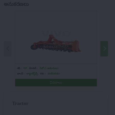
అనుకరణలు
శక్తి :
HP
మోడల్ :
వివో (5 అడుగులు)
శక్తి :
HP
బ్రాండ్ :
ల్యాండ్ఫోర్స్
రకం :
పండించడం
బ్రాండ్ :
ల్
వివరాలు
Tractor