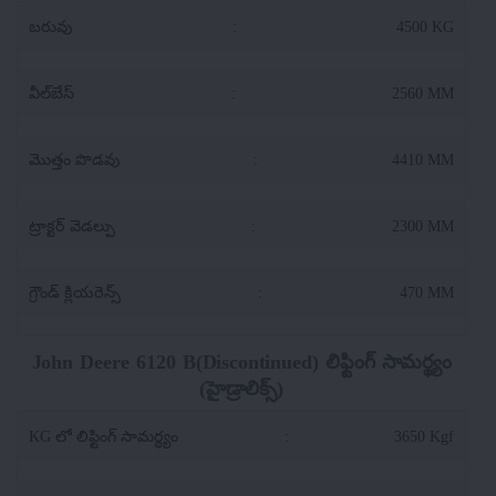
బరువు
:
4500 KG
వీల్‌బేస్
:
2560 MM
మొత్తం పొడవు
:
4410 MM
ట్రాక్టర్ వెడల్పు
:
2300 MM
గ్రౌండ్ క్లియరెన్స్
:
470 MM
John Deere 6120 B(Discontinued) లిఫ్టింగ్ సామర్థ్యం
(హైడ్రాలిక్స్)
KG లో లిఫ్టింగ్ సామర్థ్యం
:
3650 Kgf