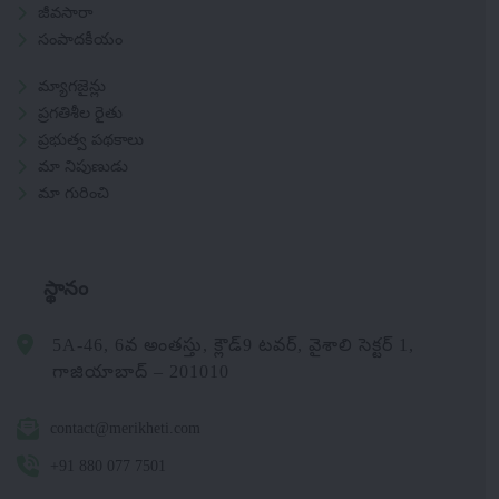
జీవసారా
సంపాదకీయం
మ్యాగజైన్లు
ప్రగతిశీల రైతు
ప్రభుత్వ పథకాలు
మా నిపుణుడు
మా గురించి
స్థానం
5A-46, 6వ అంతస్తు, క్లౌడ్9 టవర్, వైశాలి సెక్టర్ 1,
గాజియాబాద్ – 201010
contact@merikheti.com
+91 880 077 7501