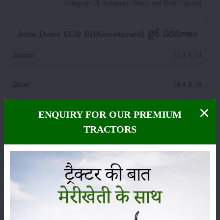
:
Category- II, Automatic Depth and Draft Control
John Deere 6120 B(Discontinued) టైర్ పరిమాణం
ముందు
:
14.9 X 24
వెనుక
:
18.4 X 38
ENQUIRY FOR OUR PREMIUM
John Deere 6120 B(Discontinued) అదనపు లక్షణాలు
TRACTORS
స్థితి
:
Launched
వర్గం