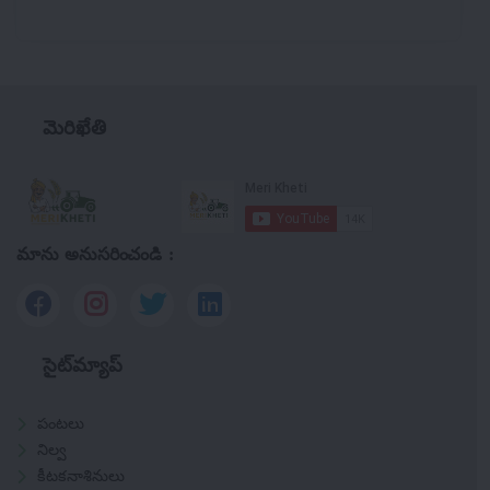
మెరిఖేతి
మాను అనుసరించండి :
సైట్‌మ్యాప్
పంటలు
నిల్వ
కీటకనాశినులు