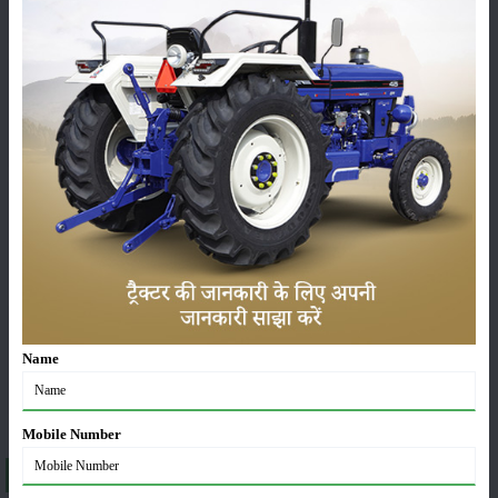
పంటలు
నిల్వ
కీటకనాశినులు
జీవసారా
యంత్రాలు
వార్తలు
Name
సంపాదకీయం
ఇతరాలు
Mobile Number
About John Deere 6120 B(Discontinued)