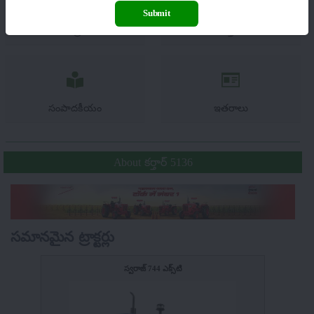
Submit
యంత్రాలు
వార్తలు
సంపాదకీయం
ఇతరాలు
About కర్తార్ 5136
సమానమైన ట్రాక్టర్లు
స్వరాజ్ 744 ఎక్స్‌టి