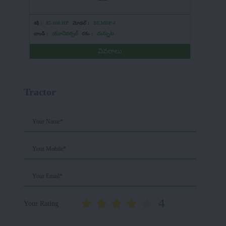
శక్తి :
85-100 HP
మోడల్ :
BEMDP-4
శక్తి :
HP
బ్రాండ్ :
యూనివర్సల్
రకం :
దున్నుట
బ్రాండ్ :
So
వివరాలు
Tractor
Your Name*
Your Mobile*
Your Email*
4
Your Rating