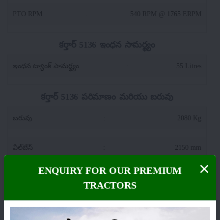
PTO RPM
:
540 RPM @ 1765 ERPM
కర్తార్ 5136 ఇంధన సామర్థ్యం
ఇంధన ట్యాంక్ సామర్థ్యం
:
55 Litres
కర్తార్ 5136 పరిమాణం మరియు బరువు
బరువు
:
2080 Kg
వీల్‌బేస్
:
2150 mm
ENQUIRY FOR OUR PREMIUM
మొత్తం పొడవు
:
3765 mm
TRACTORS
ట్రాక్టర్ వెడల్పు
:
1868 MM