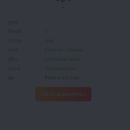
బ్రాండ్
:
సిలిండర్
:
3
HP వర్గం
:
50Hp
గియర్
:
8 Forward + 2 Reverse
బ్రేక్‌లు
:
Oil Immersed Brakes
వారంటీ
:
2000 Hours/2 Year
ధర
:
₹ 8.84 to 9.21 Lakh
Check On Road Price