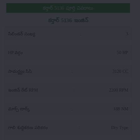
కర్తార్ 5136 పూర్తి వివరాలు
కర్తార్ 5136 ఇంజిన్
సిలిండర్ సంఖ్య
:
3
HP వర్గం
:
50 HP
సామర్థ్యం సిసి
:
3120 CC
ఇంజిన్ రేట్ RPM
:
2200 RPM
మాక్స్ టార్క్
:
188 NM
గాలి శుద్దికరణ పరికరం
:
Dry Type