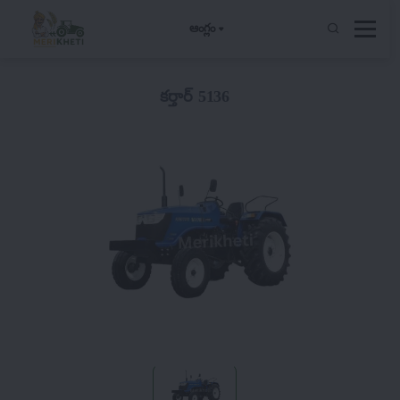
ఆంగ్లం
కర్తార్ 5136