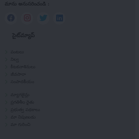
మాను అనుసరించండి :
సైట్‌మ్యాప్
పంటలు
నిల్వ
కీటకనాశినులు
జీవసారా
సంపాదకీయం
మ్యాగజైన్లు
ప్రగతిశీల రైతు
ప్రభుత్వ పథకాలు
మా నిపుణుడు
మా గురించి