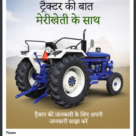
గ్రౌండ్ క్లియరెన్స్
:
420 MM
కర్తార్ 5136 లిఫ్టింగ్ సామర్థ్యం (హైడ్రాలిక్స్)
KG లో లిఫ్టింగ్ సామర్థ్యం
:
1800 Kg
:
ADDC
కర్తార్ 5136 టైర్ పరిమాణం
ముందు
:
7.50 X 16
వెనుక
:
14.9 x 28
కర్తార్ 5136 అదనపు లక్షణాలు
Name