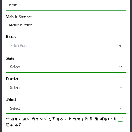
ఉపకరణాలు
:
Tools , Toplink , Bumper
Mobile Number
స్థితి
:
Launched
Brand
వర్గం
State
Select
District
పంటలు
నిల్వ
Select
Tehsil
Select
కీటకనాశినులు
జీవసారా
**अगर आप लोन पर ट्रैक्टर लेना चाहते है तो 'बॉक्स' में
टिक
करें।