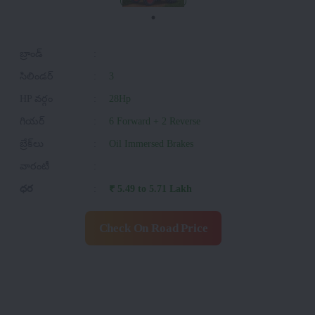
బ్రాండ్
:
సిలిండర్
:
3
HP వర్గం
:
28Hp
గియర్
:
6 Forward + 2 Reverse
బ్రేక్‌లు
:
Oil Immersed Brakes
వారంటీ
:
ధర
:
₹ 5.49 to 5.71 Lakh
Check On Road Price