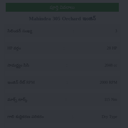
పూర్తి వివరాలు
Mahindra 305 Orchard ఇంజిన్
సిలిండర్ సంఖ్య
:
3
HP వర్గం
:
28 HP
సామర్థ్యం సిసి
:
2048 cc
ఇంజిన్ రేట్ RPM
:
2000 RPM
మాక్స్ టార్క్
:
115 Nm
గాలి శుద్దికరణ పరికరం
:
Dry Type