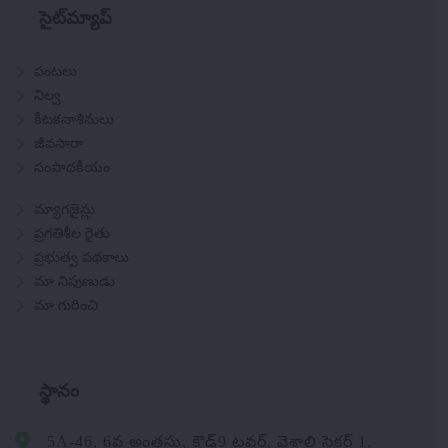
సైట్‌మ్యాప్
పంటలు
నిల్వ
కీటకనాశినులు
జీవసారా
సంపాదకీయం
మ్యాగజైన్లు
ప్రగతిశీల రైతు
ప్రభుత్వ పథకాలు
మా నిపుణుడు
మా గురించి
స్థానం
5A-46, 6వ అంతస్తు, క్లౌడ్9 టవర్, వైశాలి సెక్టర్ 1,