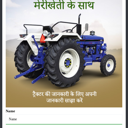
వర్గం
పంటలు
నిల్వ
కీటకనాశినులు
జీవసారా
Name
యంత్రాలు
వార్తలు