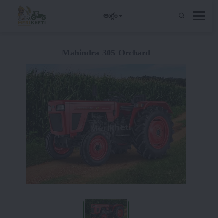
ఆంగ్లం
Mahindra 305 Orchard