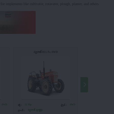
or implements like cultivator, rotavator, plough, planter, and others.
స్వరాజ్ 855 Fe 4WD
స్వరాజ్ 9
4WD
52 Hp
4WD
60 Hp
శక్తి :
డ్రైవ్ :
శక్తి :
స్వరాజ్ ట్రాక్టర్లు
స్వరాజ్ ట్రాక్టర్లు
బ్రాండ్ :
బ్రాండ్ :