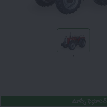
మాస్సే ఫెర్గూస