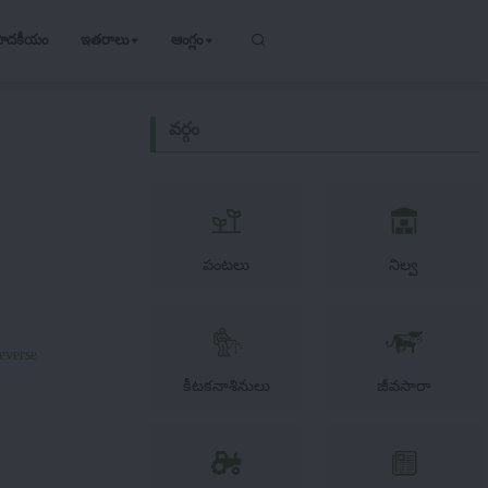
పాదకీయం
ఇతరాలు
ఆంగ్లం
వర్గం
పంటలు
నిల్వ
everse
కీటకనాశినులు
జీవసారా