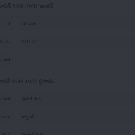
ర్గూసన్ 9500 4WD ఇంజిన్
3
HP వర్గం
:
00 CC
PTO HP
:
Cooled
ర్గూసన్ 9500 4WD ప్రసారం
clutch
ప్రసార రకం
:
everse
బ్యాటరీ
:
V 35 A
ఫార్వర్డ్ స్పీడ్
: