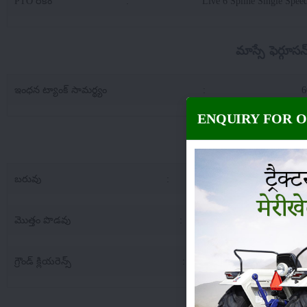
PTO రకం
:
Live 6 Spline Single Spe
మాస్సే ఫెర్గూ
ఇంధన ట్యాంక్ సామర్థ్యం
:
6
ENQUIRY FOR 
మాస్సే ఫెర్గూసన్
బరువు
:
26
మొత్తం పొడవు
:
39
గ్రౌండ్ క్లియరెన్స్
:
3