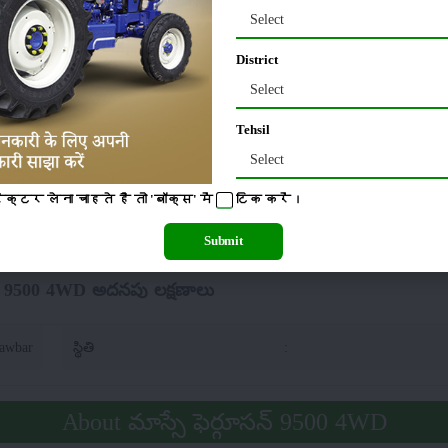
 4WD లిఫ్టింగ్ సామర్థ్యం (హైడ్రాలిక్స్)
Select
District
50 kgf
:
Draft, position and response control.Links fitted with Cat 1 and C
(Combi Ball)
Select
Tehsil
ూసన్ 9500 4WD టైర్ పరిమాణం
Select
टर लेना चाहते है तो 'बॉक्स' में
टिक
करें।
0 x 24
వెనుక
:
Submit
సన్ 9500 4WD అదనపు లక్షణాలు
rawbar
స్థితి
:
About మాస్సే ఫెర్గూసన్ 9500 4WD