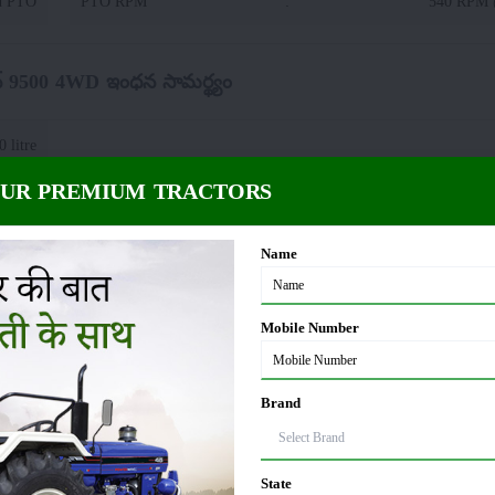
ed PTO
PTO RPM
:
540 RPM
సన్ 9500 4WD ఇంధన సామర్థ్యం
0 litre
OUR PREMIUM TRACTORS
 9500 4WD పరిమాణం మరియు బరువు
Name
60 KG
వీల్‌బేస్
:
Mobile Number
14 MM
ట్రాక్టర్ వెడల్పు
:
Brand
79 MM
State