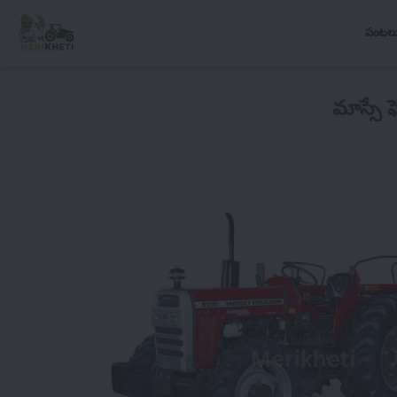
పంటల
మాస్సే 