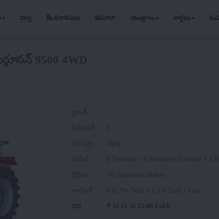
ు
నిల్వ
కీటకనాశినులు
జీవసారా
యంత్రాలు
వార్తలు
సం
ఫెర్గూసన్ 9500 4WD
బ్రాండ్
:
సిలిండర్
:
3
HP వర్గం
:
58Hp
గియర్
:
8 Forward + 8 Reverse/8 Forward + 2 R
బ్రేక్‌లు
:
Oil Immersed Brakes
వారంటీ
:
4 (2 Yrs Stnd.+ 2 Yrs Extd.) Year
ధర
:
₹ 11.61 to 12.08 Lakh