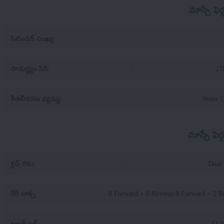
మాస్సే ఫె
సిలిండర్ సంఖ్య
:
సామర్థ్యం సిసి
:
27
శీతలీకరణ వ్యవస్థ
:
Water 
మాస్సే ఫె
క్లచ్ రకం
:
Dual 
గేర్ బాక్స్
:
8 Forward + 8 Reverse/8 Forward + 2 R
ఆల్టర్నేటర్
:
12 