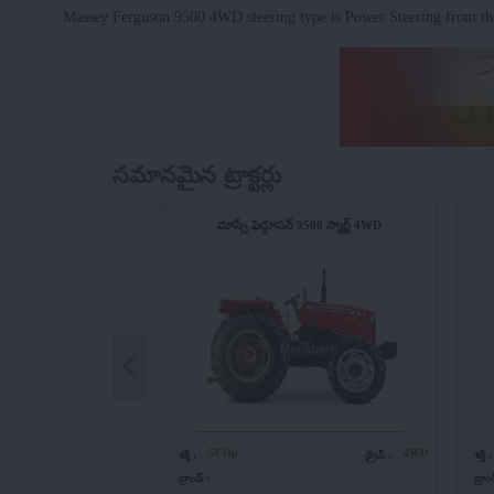
Massey Ferguson 9500 4WD steering type is Power Steering from that tr
సమానమైన ట్రాక్టర్లు
మాస్సే ఫెర్గూసన్ 9500 స్మార్ట్ 4WD
58 Hp
4WD
శక్తి :
డ్రైవ్ :
శక్తి 
బ్రాండ్ :
బ్రాం