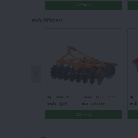
వివరాలు
అనుకరణలు
శక్తి :
90-100 HP
మోడల్ :
Fkmodh 22-24
శక్తి :
బ్రాండ్ :
ఫీల్డింగ్
రకం :
పండించడం
బ్రాండ్ 
వివరాలు