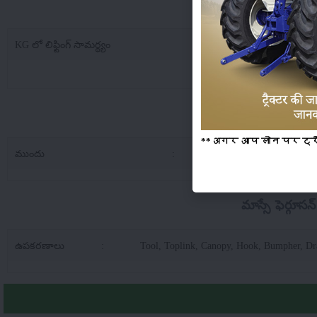
మాస్సే ఫెర్గూసన్ 9500
KG లో లిఫ్టింగ్ సామర్థ్యం
:
20
మాస్సే ఫెర్గ
**अगर आप लोन पर ट्रैक्
ముందు
:
9.5
మాస్సే ఫెర్గూ
ఉపకరణాలు
:
Tool, Toplink, Canopy, Hook, Bumpher, D