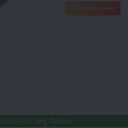
Check On Road Price
న్ 9500 4WD పూర్తి వివరాలు