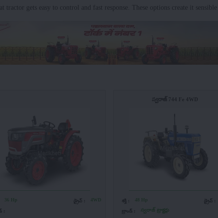
actor gets easy to control and fast response. These options create it sensible f
స్వరాజ్ 744 Fe 4WD
36 Hp
4WD
48 Hp
:
డ్రైవ్ :
శక్తి :
డ్రైవ్ :
స్వరాజ్ ట్రాక్టర్లు
డ్ :
బ్రాండ్ :