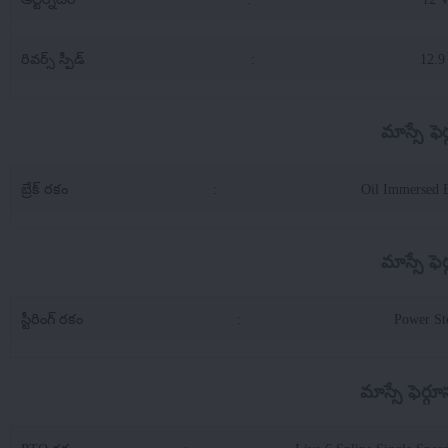
రివర్స్ స్పీడ్
:
12.9
మాస్సే ఫె
బ్రేక్ రకం
:
Oil Immersed 
మాస్సే ఫె
స్టీరింగ్ రకం
:
Power St
మాస్సే ఫెర్