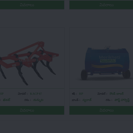
వివరాలు
వివరాలు
HP
మోడల్ :
KACP 07
శక్తి :
HP
మోడల్ :
రౌండ్ బాలర్
:
ఖేడట్
రకం :
దున్నుట
బ్రాండ్ :
స్వరాజ్
రకం :
పోస్ట్ హార్వెస్ట్
వివరాలు
వివరాలు