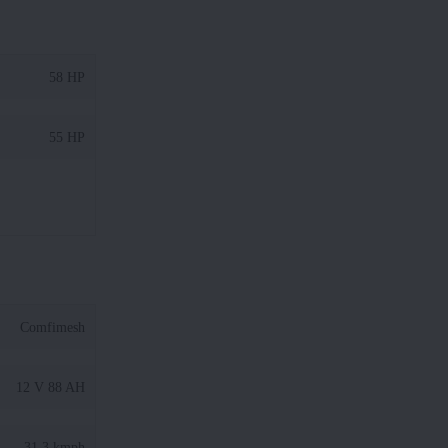
58 HP
55 HP
Comfimesh
12 V 88 AH
31.3 kmph