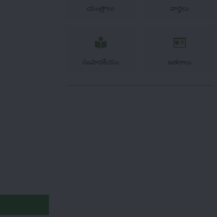
యంత్రాలు
వార్తలు
సంపాదకీయం
ఇతరాలు