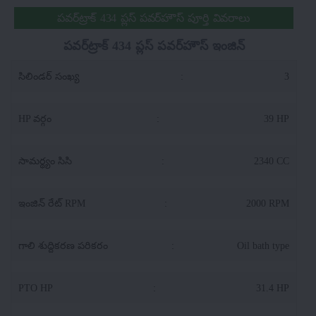
పవర్‌ట్రాక్ 434 ప్లస్ పవర్‌హౌస్ పూర్తి వివరాలు
పవర్‌ట్రాక్ 434 ప్లస్ పవర్‌హౌస్ ఇంజిన్
సిలిండర్ సంఖ్య
:
3
HP వర్గం
:
39 HP
సామర్థ్యం సిసి
:
2340 CC
ఇంజిన్ రేట్ RPM
:
2000 RPM
గాలి శుద్దికరణ పరికరం
:
Oil bath type
PTO HP
:
31.4 HP