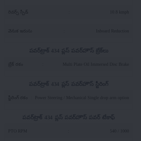
రివర్స్ స్పీడ్
:
10.8 kmph
వెనుక ఇరుసు
:
Inboard Reduction
పవర్‌ట్రాక్ 434 ప్లస్ పవర్‌హౌస్ బ్రేక్‌లు
బ్రేక్ రకం
:
Multi Plate Oil Immersed Disc Brake
పవర్‌ట్రాక్ 434 ప్లస్ పవర్‌హౌస్ స్టీరింగ్
స్టీరింగ్ రకం
:
Power Steering / Mechanical Single drop arm option
పవర్‌ట్రాక్ 434 ప్లస్ పవర్‌హౌస్ పవర్ టేకాఫ్
PTO RPM
:
540 / 1000