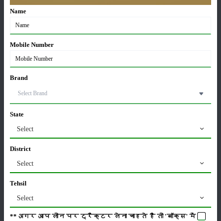
Drawbar
Name
స్థితి
:
Launched
Mobile Number
వర్గం
Brand
State
పంటలు
నిల్వ
Select
District
Select
కీటకనాశినులు
జీవసారా
Tehsil
Select
**अगर आप लोन पर ट्रैक्टर लेना चाहते है तो 'बॉक्स' में