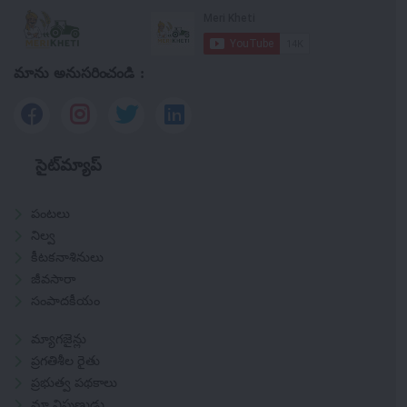
మాను అనుసరించండి :
సైట్‌మ్యాప్
పంటలు
నిల్వ
కీటకనాశినులు
జీవసారా
సంపాదకీయం
మ్యాగజైన్లు
ప్రగతిశీల రైతు
ప్రభుత్వ పథకాలు
మా నిపుణుడు