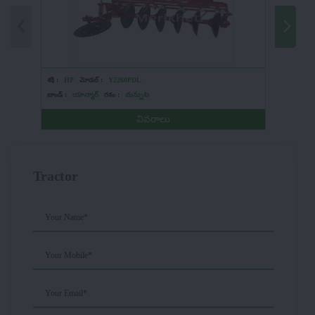
శక్తి :
HP
మోడల్ :
Y2260PDL
శక్తి :
HP
బ్రాండ్ :
యాన్మార్
రకం :
దున్నుట
బ్రాండ్ :
KS
వివరాలు
Tractor
Your Name*
Your Mobile*
Your Email*