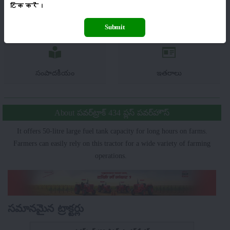
टिक
करें।
యంత్రాలు
వార్తలు
Submit
సంపాదకీయం
ఇతరాలు
About పవర్‌ట్రాక్ 434 ప్లస్ పవర్‌హౌస్
It offers 50-litre large fuel tank capacity for long hours on farms.
Farmers can easily rely on this tractor for a wide variety of farming
operations.
సమానమైన ట్రాక్టర్లు