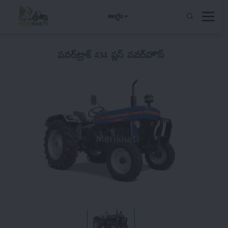
ఆంగ్లం
పవర్‌ట్రాక్ 434 ప్లస్ పవర్‌హౌస్