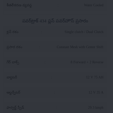
శీతలీకరణ వ్యవస్థ
:
Water Cooled
పవర్‌ట్రాక్ 434 ప్లస్ పవర్‌హౌస్ ప్రసారం
క్లచ్ రకం
:
Single clutch / Dual Clutch
ప్రసార రకం
:
Constant Mesh with Center Shift
గేర్ బాక్స్
:
8 Forward + 2 Reverse
బ్యాటరీ
:
12 V 75 AH
ఆల్టర్నేటర్
:
12 V 35 A
ఫార్వర్డ్ స్పీడ్
:
29.3 kmph