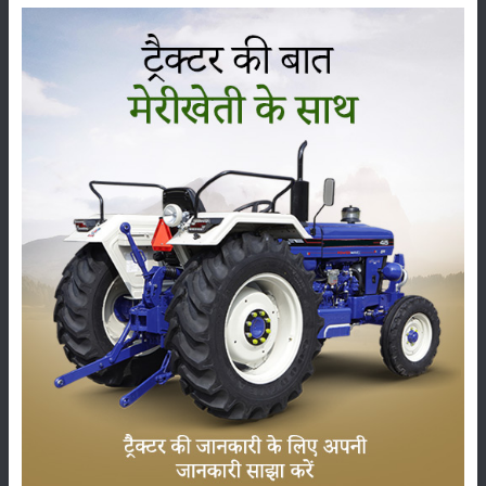
పవర్‌ట్రాక్ 434 ప్లస్ పవర్‌హౌస్ లిఫ్టింగ్ సామర్థ్యం
(హైడ్రాలిక్స్)
KG లో లిఫ్టింగ్ సామర్థ్యం
:
1600 kg
:
Automatic Depth & Draft Control
పవర్‌ట్రాక్ 434 ప్లస్ పవర్‌హౌస్ టైర్ పరిమాణం
ముందు
:
6.00 x 16
వెనుక
:
13.6 x 28
పవర్‌ట్రాక్ 434 ప్లస్ పవర్‌హౌస్ అదనపు లక్షణాలు
ఉపకరణాలు
:
Tools, Bumpher , Ballast Weight, Top Link , Canopy ,