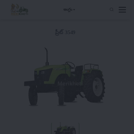
ఆంగ్లం
ప్రీట్ 3549