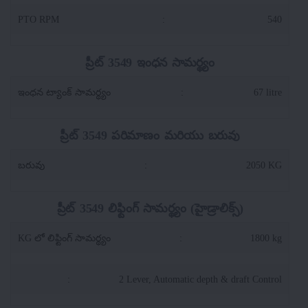
PTO RPM
:
540
ప్రీట్ 3549 ఇంధన సామర్థ్యం
ఇంధన ట్యాంక్ సామర్థ్యం
:
67 litre
ప్రీట్ 3549 పరిమాణం మరియు బరువు
బరువు
:
2050 KG
ప్రీట్ 3549 లిఫ్టింగ్ సామర్థ్యం (హైడ్రాలిక్స్)
KG లో లిఫ్టింగ్ సామర్థ్యం
:
1800 kg
:
2 Lever, Automatic depth & draft Control