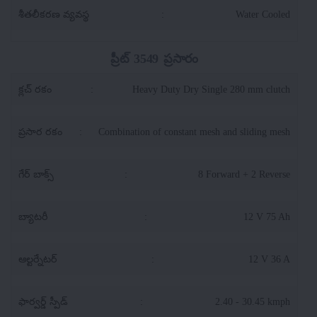
శీతలీకరణ వ్యవస్థ
:
Water Cooled
ప్రీట్ 3549 ప్రసారం
క్లచ్ రకం
:
Heavy Duty Dry Single 280 mm clutch
ప్రసార రకం
:
Combination of constant mesh and sliding mesh
గేర్ బాక్స్
:
8 Forward + 2 Reverse
బ్యాటరీ
:
12 V 75 Ah
ఆల్టర్నేటర్
:
12 V 36 A
ఫార్వర్డ్ స్పీడ్
:
2.40 - 30.45 kmph