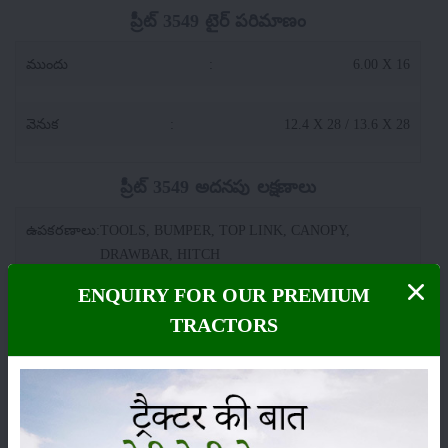
ప్రీట్ 3549 టైర్ పరిమాణం
ముందు
:
6.00 X 16
వెనుక
:
12.4 X 28 / 13.6 X 28
ప్రీట్ 3549 అదనపు లక్షణాలు
ఉపకరణాలు
:
TOOLS, BUMPER, TOP LINK, CANOPY,
DRAWBAR, HITCH
ENQUIRY FOR OUR PREMIUM
స్థితి
:
Launched
TRACTORS
వర్గం