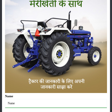
పంటలు
నిల్వ
కీటకనాశినులు
జీవసారా
యంత్రాలు
వార్తలు
Name
సంపాదకీయం
ఇతరాలు