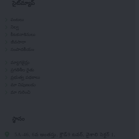
సైట్‌మ్యాప్
పంటలు
నిల్వ
కీటకనాశినులు
జీవసారా
సంపాదకీయం
మ్యాగజైన్లు
ప్రగతిశీల రైతు
ప్రభుత్వ పథకాలు
మా నిపుణుడు
మా గురించి
స్థానం
5A-46, 6వ అంతస్తు, క్లౌడ్9 టవర్, వైశాలి సెక్టర్ 1,