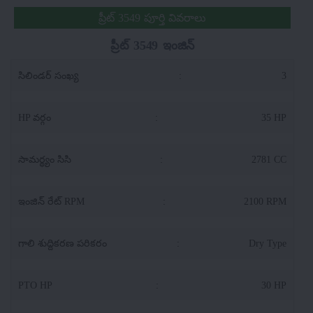
ప్రీట్ 3549 పూర్తి వివరాలు
ప్రీట్ 3549 ఇంజిన్
సిలిండర్ సంఖ్య
:
3
HP వర్గం
:
35 HP
సామర్థ్యం సిసి
:
2781 CC
ఇంజిన్ రేట్ RPM
:
2100 RPM
గాలి శుద్దికరణ పరికరం
:
Dry Type
PTO HP
:
30 HP