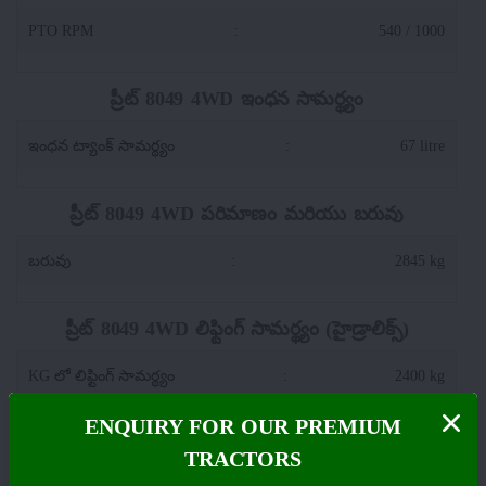
PTO RPM
:
540 / 1000
ప్రీట్ 8049 4WD ఇంధన సామర్థ్యం
ఇంధన ట్యాంక్ సామర్థ్యం
:
67 litre
ప్రీట్ 8049 4WD పరిమాణం మరియు బరువు
బరువు
:
2845 kg
ప్రీట్ 8049 4WD లిఫ్టింగ్ సామర్థ్యం (హైడ్రాలిక్స్)
KG లో లిఫ్టింగ్ సామర్థ్యం
:
2400 kg
ENQUIRY FOR OUR PREMIUM
:
TPL Category -II
TRACTORS