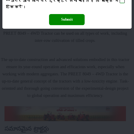
**अगर आप लोन पर ट्रैक्टर लेना चाहते है तो 'बॉक्स' में
sowing, harvesting by use of high-performance combined and wide-cut
टिक
करें।
aggregates, and transportation works. It is the base module to modify the
tractors used in communal services and forestry. As the exception that
Submit
confirms more wide capabilities of the conventional assembly tractors, the
PREET 8049 – 4WD Tractor can be used on all types of work, including
inter-row cultivation of tilled crops.
The up-to-date construction and advanced solutions embodied in this tractor
ensure its year-round operation and efficacious work, especially when
working with modern aggregates. The PREET 8049 – 4WD Tractor is the
up-to-date general concept of the tractors with a low-toxicity engine. Task-
oriented and thorough going conversion of the experimental-design project
to global operation and maximum efficiency.
సమానమైన ట్రాక్టర్లు