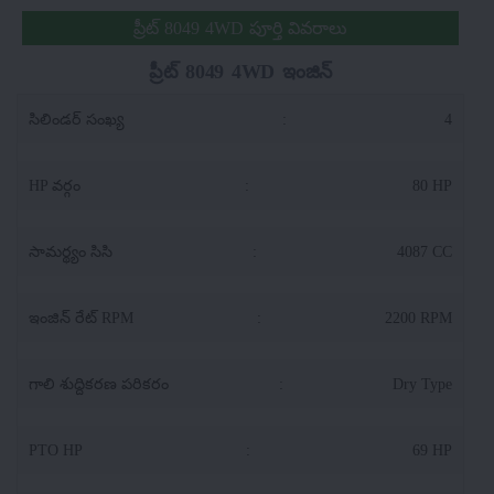
ప్రీట్ 8049 4WD పూర్తి వివరాలు
ప్రీట్ 8049 4WD ఇంజిన్
సిలిండర్ సంఖ్య
:
4
HP వర్గం
:
80 HP
సామర్థ్యం సిసి
:
4087 CC
ఇంజిన్ రేట్ RPM
:
2200 RPM
గాలి శుద్దికరణ పరికరం
:
Dry Type
PTO HP
:
69 HP