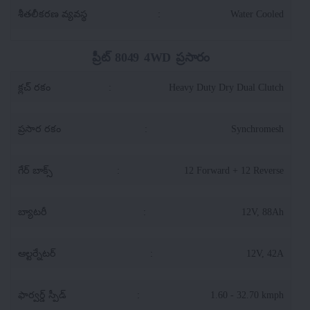
శీతలీకరణ వ్యవస్థ
:
Water Cooled
ప్రీట్ 8049 4WD ప్రసారం
క్లచ్ రకం
:
Heavy Duty Dry Dual Clutch
ప్రసార రకం
:
Synchromesh
గేర్ బాక్స్
:
12 Forward + 12 Reverse
బ్యాటరీ
:
12V, 88Ah
ఆల్టర్నేటర్
:
12V, 42A
ఫార్వర్డ్ స్పీడ్
:
1.60 - 32.70 kmph