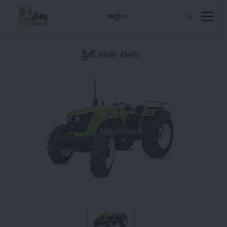
ఆంగ్లం
ప్రీట్ 8049 4WD