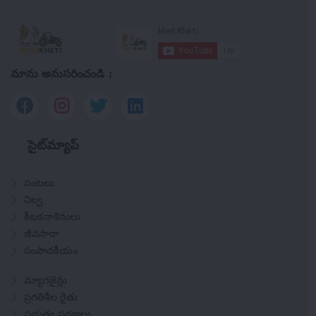
మాను అనుసరించండి :
సైట్‌మ్యాప్
పంటలు
నిల్వ
కీటకనాశినులు
జీవసారా
సంపాదకీయం
మ్యాగజైన్లు
ప్రగతిశీల రైతు
ప్రభుత్వ పథకాలు