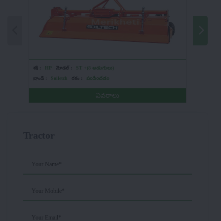
శక్తి :
HP
మోడల్ :
ST +(8 అడుగులు)
శక్తి :
12 
బ్రాండ్ :
Soiletch
రకం :
పండించడం
బ్రాండ్ :
K
వివరాలు
Tractor
Your Name*
Your Mobile*
Your Email*