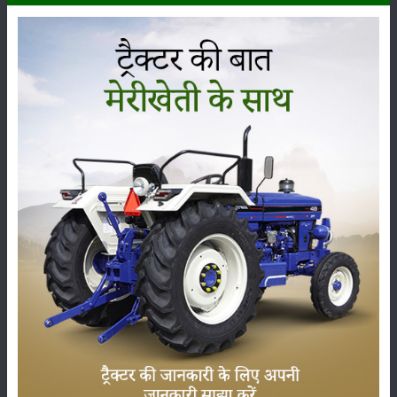
ప్రీట్ 8049 4WD టైర్ పరిమాణం
ముందు
:
11.2 x 24
వెనుక
:
16.9 x 30
ప్రీట్ 8049 4WD అదనపు లక్షణాలు
స్థితి
:
Launched
వర్గం
పంటలు
నిల్వ