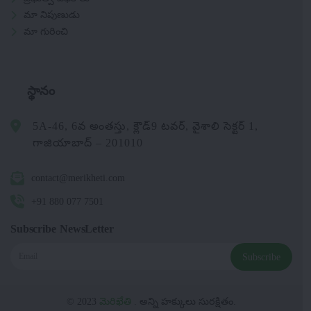
మా నిపుణుడు
మా గురించి
స్థానం
5A-46, 6వ అంతస్తు, క్లౌడ్9 టవర్, వైశాలి సెక్టర్ 1,
గాజియాబాద్ – 201010
contact@merikheti.com
+91 880 077 7501
Subscribe NewsLetter
Subscribe
© 2023
మెరిఖేతి
. అన్ని హక్కులు సురక్షితం.