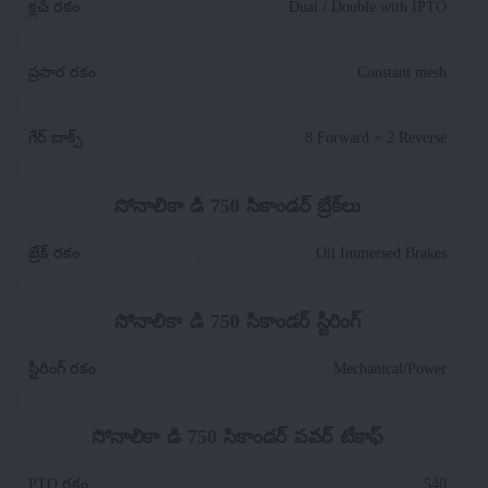
క్లచ్ రకం
:
Dual / Double with IPTO
ప్రసార రకం
:
Constant mesh
గేర్ బాక్స్
:
8 Forward + 2 Reverse
సోనాలికా డి 750 సికాండర్ బ్రేక్‌లు
బ్రేక్ రకం
:
Oil Immersed Brakes
సోనాలికా డి 750 సికాండర్ స్టీరింగ్
స్టీరింగ్ రకం
:
Mechanical/Power
సోనాలికా డి 750 సికాండర్ పవర్ టేకాఫ్
PTO రకం
:
540