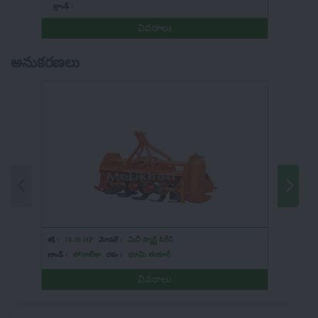
బ్రాండ్ :
బ్రాండ్ :
వివరాలు
అనుకరణలు
శక్తి :
18-20 HP
మోడల్ :
మినీ స్మార్ట్ సిరీస్
శక్తి :
HP
బ్రాండ్ :
సోనాలికా
రకం :
భూమి తయారీ
బ్రాండ్ :
మ
వివరాలు