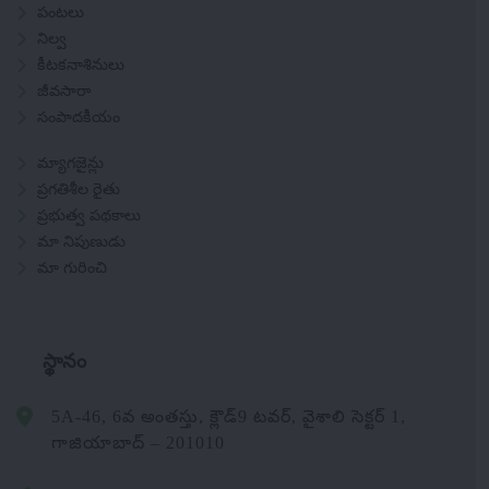
పంటలు
నిల్వ
కీటకనాశినులు
జీవసారా
సంపాదకీయం
మ్యాగజైన్లు
ప్రగతిశీల రైతు
ప్రభుత్వ పథకాలు
మా నిపుణుడు
మా గురించి
స్థానం
5A-46, 6వ అంతస్తు, క్లౌడ్9 టవర్, వైశాలి సెక్టర్ 1,
గాజియాబాద్ – 201010