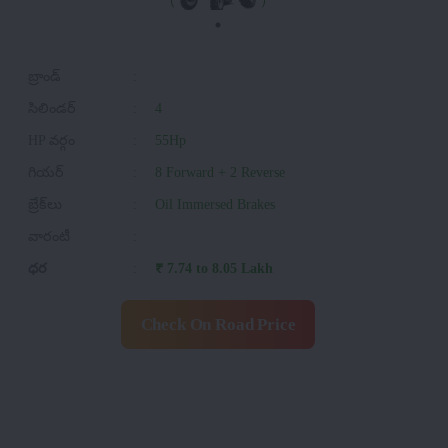
బ్రాండ్
:
సిలిండర్
:
4
HP వర్గం
:
55Hp
గియర్
:
8 Forward + 2 Reverse
బ్రేక్‌లు
:
Oil Immersed Brakes
వారంటీ
:
ధర
:
₹ 7.74 to 8.05 Lakh
Check On Road Price