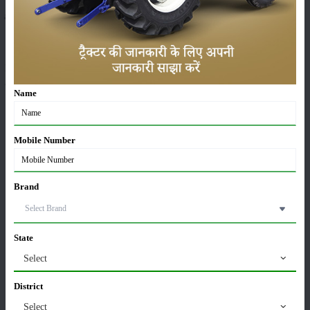
and a four-cylinder that produces powerful engine capacity. Having a rated
RPM of 1900, and DI 750 tractor comes with the latest air filter type that
prevents the tractor engine from any type of damage or harmful dust
particles. This tractor has a gear ratio of 8 forward plus 2 reverse gears. In
addition, this Sonalika tractor comes with oil-immersed brakes as well as a
Name
2000 KG load-lifting capacity. Sonalika DI 750 Sikander generates as per
the requirement of its user.
Mobile Number
Special features:
Brand
Sonalika DI 750 Sikander is one of the most demanded tractor brands
State
This tractor is packed with all the necessary features that are required for
Select
performing multiple farming operations.
District
Sonalika DI 750 tractor comes with both single/dual-clutch type systems.
Select