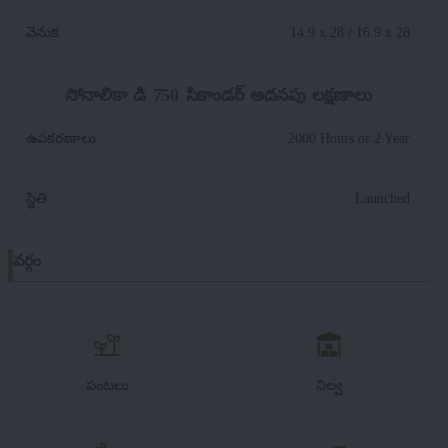
వెనుక
:
14.9 x 28 / 16.9 x 28
సోనాలికా డి 750 సికాండర్ అదనపు లక్షణాలు
ఉపకరణాలు
:
2000 Hours or 2 Year
స్థితి
:
Launched
వర్గం
పంటలు
నిల్వ