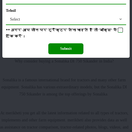
This tractor comes with a mechanical/power steering type.
Tehsil
This DI 750 has a large 65-litre of fuel tank and is a two-wheeled drive.
Select
Along with that, it has a great wheelbase of 7.50 x 16 /6.0 x 16 and 14.9 x
**अगर आप लोन पर ट्रैक्टर लेना चाहते है तो 'बॉक्स' में
28/ 16.9 x 28 inches of the front and rear tyres.
टिक
करें।
Submit
Why consider buying a Sonalika DI 750 Sikander in India?
Sonalika is a famous international brand for tractors and many other farm
equipment. Sonalika has various extraordinary models, but the Sonalika DI
750 Sikander is among the top offerings by Sonalika.
At merikheti you get all the latest information related to all types of tractors,
implements and other farm equipment. merikheti also provides data as well
as assistance on tractor comparison, tractor-related photos, blogs, videos, and