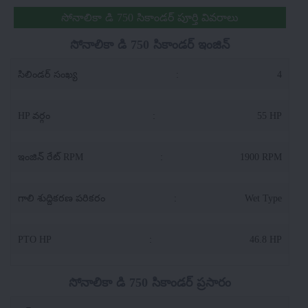
సోనాలికా డి 750 సికాండర్ పూర్తి వివరాలు
సోనాలికా డి 750 సికాండర్ ఇంజిన్
సిలిండర్ సంఖ్య
:
4
HP వర్గం
:
55 HP
ఇంజిన్ రేట్ RPM
:
1900 RPM
గాలి శుద్దికరణ పరికరం
:
Wet Type
PTO HP
:
46.8 HP
సోనాలికా డి 750 సికాండర్ ప్రసారం