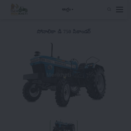
ఆంగ్లం
సోనాలికా డి 750 సికాండర్