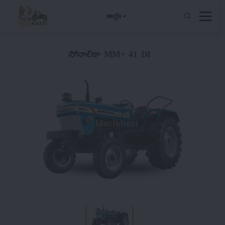
ఆంగ్లం
సోనాలికా MM+ 41 DI