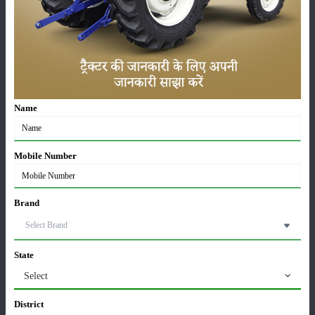
పంటలు
నిల్వ
Name
కీటకనాశినులు
జీవసారా
Mobile Number
Brand
యంత్రాలు
వార్తలు
State
Select
సంపాదకీయం
ఇతరాలు
District