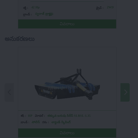
42 Hp
2WD
4
శక్తి :
డ్రైవ్ :
శక్తి :
స్వరాజ్ ట్రాక్టర్లు
బ్రాండ్ :
బ్రాండ్ :
వివరాలు
అనుకరణలు
శక్తి :
HP
మోడల్ :
తక్కువ బరువు సిరీస్ SLRSL-1.35
శక్తి :
HP
బ్రాండ్ :
సోలిస్
రకం :
ల్యాండ్ స్కేపింగ్
బ్రాండ్ :
మా
వివరాలు