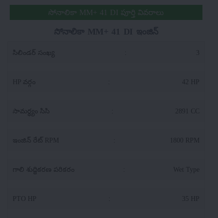
సోనాలికా MM+ 41 DI పూర్తి వివరాలు
సోనాలికా MM+ 41 DI ఇంజిన్
సిలిండర్ సంఖ్య
:
3
HP వర్గం
:
42 HP
సామర్థ్యం సిసి
:
2891 CC
ఇంజిన్ రేట్ RPM
:
1800 RPM
గాలి శుద్దికరణ పరికరం
:
Wet Type
PTO HP
:
35 HP