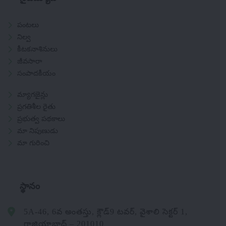
పంటలు
నిల్వ
కీటకనాశినులు
జీవసారా
సంపాదకీయం
మ్యాగజైన్లు
ప్రగతిశీల రైతు
ప్రభుత్వ పథకాలు
మా నిపుణుడు
మా గురించి
స్థానం
5A-46, 6వ అంతస్తు, క్లౌడ్9 టవర్, వైశాలి సెక్టర్ 1,
గాజియాబాద్ – 201010