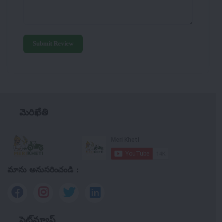
Submit Review
మెరిఖేతి
మాను అనుసరించండి :
సైట్‌మ్యాప్