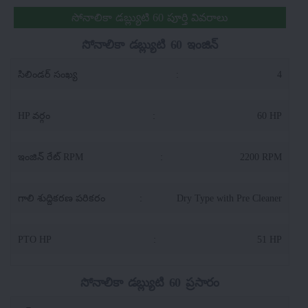
సోనాలికా డబ్ల్యుటి 60 పూర్తి వివరాలు
సోనాలికా డబ్ల్యుటి 60 ఇంజిన్
సిలిండర్ సంఖ్య
:
4
HP వర్గం
:
60 HP
ఇంజిన్ రేట్ RPM
:
2200 RPM
గాలి శుద్దికరణ పరికరం
:
Dry Type with Pre Cleaner
PTO HP
:
51 HP
సోనాలికా డబ్ల్యుటి 60 ప్రసారం