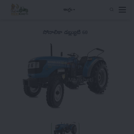
ఆంగ్లం
సోనాలికా డబ్ల్యుటి 60