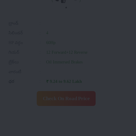
బ్రాండ్
:
సిలిండర్
:
4
HP వర్గం
:
60Hp
గియర్
:
12 Forward+12 Reverse
బ్రేక్‌లు
:
Oil Immersed Brakes
వారంటీ
:
ధర
:
₹ 9.24 to 9.62 Lakh
Check On Road Price