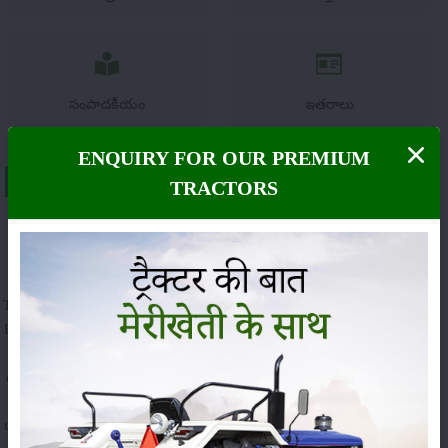
సంపాదకీయం
ఇతరాలు
ENQUIRY FOR OUR PREMIUM
About సోనాలికా డబ్ల్యుటి 60
TRACTORS
A brief explanation about Sonalika WT 60 in India
Sonalika WT 60 model is an outstanding performer in the 60 HP segment.
The tractor has matchless power and speed that can manage a 0.33 m bigger
Rotavator. Also, it is the best-performing partner with the highest backup &
torque. In addition, it offers more productivity that increases the overall
earnings of the user. This tractor also rules the Indian tractor market due to
its low maintenance cost. With a 60 HP powerful engine and four-cylinder
units that generate 2200 rated RPM. And the WT 60 model is fitted with an