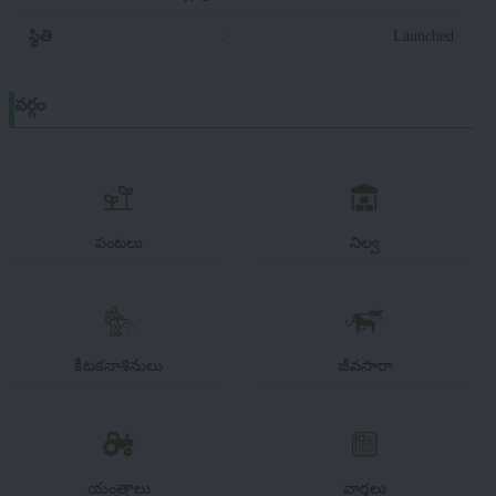
స్థితి
:
Launched
వర్గం
పంటలు
నిల్వ
కీటకనాశినులు
జీవసారా
యంత్రాలు
వార్తలు