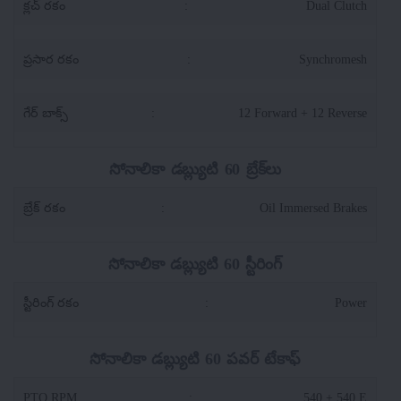
క్లచ్ రకం
:
Dual Clutch
ప్రసార రకం
:
Synchromesh
గేర్ బాక్స్
:
12 Forward + 12 Reverse
సోనాలికా డబ్ల్యుటి 60 బ్రేక్‌లు
బ్రేక్ రకం
:
Oil Immersed Brakes
సోనాలికా డబ్ల్యుటి 60 స్టీరింగ్
స్టీరింగ్ రకం
:
Power
సోనాలికా డబ్ల్యుటి 60 పవర్ టేకాఫ్
PTO RPM
:
540 + 540 E