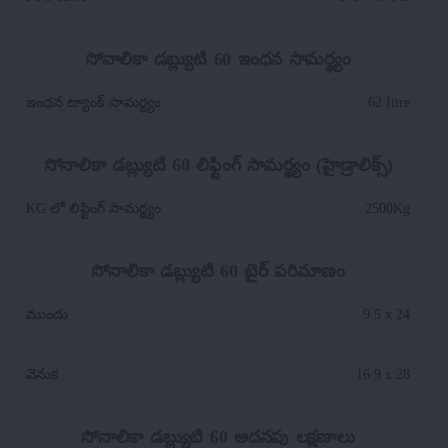
సోనాలికా డబ్ల్యుటి 60 ఇంధన సామర్థ్యం
ఇంధన ట్యాంక్ సామర్థ్యం
:
62 Iitre
సోనాలికా డబ్ల్యుటి 60 లిఫ్టింగ్ సామర్థ్యం (హైడ్రాలిక్స్)
KG లో లిఫ్టింగ్ సామర్థ్యం
:
2500Kg
సోనాలికా డబ్ల్యుటి 60 టైర్ పరిమాణం
ముందు
:
9.5 x 24
వెనుక
:
16.9 x 28
సోనాలికా డబ్ల్యుటి 60 అదనపు లక్షణాలు