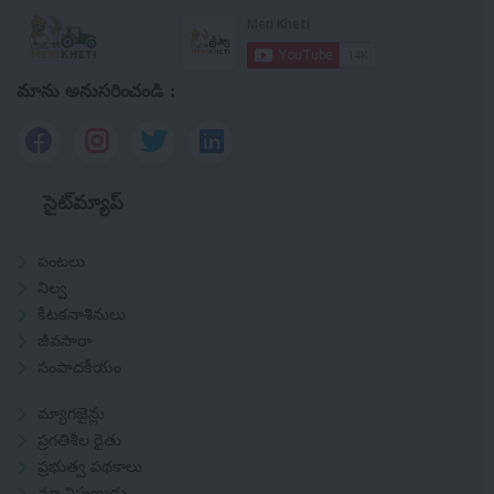
మాను అనుసరించండి :
సైట్‌మ్యాప్
పంటలు
నిల్వ
కీటకనాశినులు
జీవసారా
సంపాదకీయం
మ్యాగజైన్లు
ప్రగతిశీల రైతు
ప్రభుత్వ పథకాలు
మా నిపుణుడు