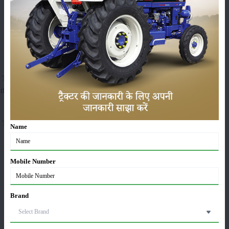
advanced Dry-type Pre-cleaner based air filter for unlimited functioning
with 51 Power take-off Horsepower.
Sonalika WT 60 Specification:
The model has all the latest features for world-class quality performance on
the field. Moreover, it is well-known for performing heavy-duty attachments
as well as haulage work.
This tractor is equipped with 12 forward plus 12 reverse gears synchromesh
Name
type gearboxes with the latest double clutch.
The WT 60 comes with unique oil-immersed brakes for controlled
Mobile Number
operations on the field.
With powerful power steering for an extraordinarily comfortable working
Brand
experience.
Sonalika WT 60 tractor comes with 62 litres fuel tank for long-lasting