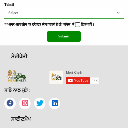
Tehsil
Select
**अगर आप लोन पर ट्रैक्टर लेना चाहते है तो 'बॉक्स' में
टिक
करें।
Submit
ਮੇਰੀਖੇਤੀ
ਸਾਡੇ ਨਾਲ ਜੁੜੋ :
ਸਾਈਟਮੈਪ