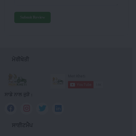
Submit Review
ਮੇਰੀਖੇਤੀ
ਸਾਡੇ ਨਾਲ ਜੁੜੋ :
ਸਾਈਟਮੈਪ