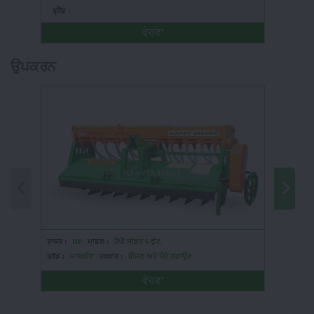
ਬ੍ਰੈਂਡ :
ਬ੍ਰੈਂਡ :
ਵੇਰਵਾ
ਉਪਕਰਨ
ਤਾਕਤ :
HP
ਮਾਡਲ :
ਹੈਪੀ ਸੀਡਰ 6 ਫੁੱਟ.
ਤਾਕਤ :
H
ਬ੍ਰੈਂਡ :
ਮਾਲਕੀਟ
ਪ੍ਰਕਾਰ :
ਬੀਜਣ ਅਤੇ ਪੌਦੇ ਲਗਾਉਣ
ਬ੍ਰੈਂਡ :
ਜੌ
ਵੇਰਵਾ