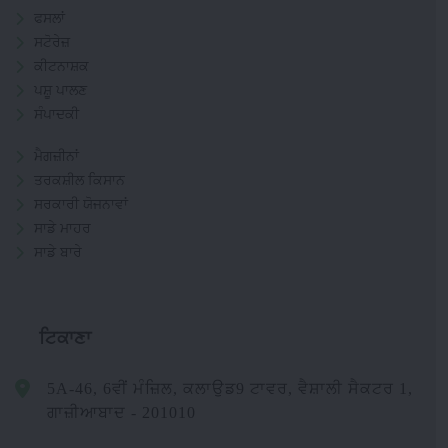
ਫਸਲਾਂ
ਸਟੋਰੇਜ਼
ਕੀਟਨਾਸ਼ਕ
ਪਸ਼ੂ ਪਾਲਣ
ਸੰਪਾਦਕੀ
ਮੈਗਜ਼ੀਨਾਂ
ਤਰਕਸ਼ੀਲ ਕਿਸਾਨ
ਸਰਕਾਰੀ ਯੋਜਨਾਵਾਂ
ਸਾਡੇ ਮਾਹਰ
ਸਾਡੇ ਬਾਰੇ
ਟਿਕਾਣਾ
5A-46, 6ਵੀਂ ਮੰਜ਼ਿਲ, ਕਲਾਉਡ9 ਟਾਵਰ, ਵੈਸ਼ਾਲੀ ਸੈਕਟਰ 1,
ਗਾਜ਼ੀਆਬਾਦ - 201010