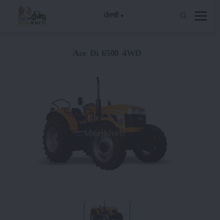
ਪੰਜਾਬੀ
Ace Di 6500 4WD