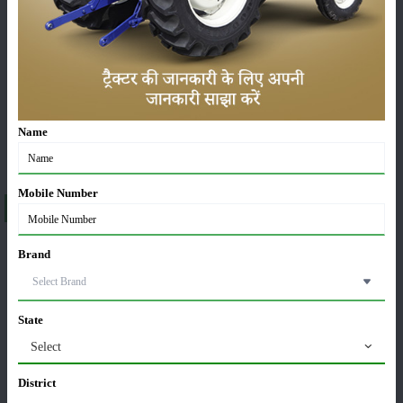
ਯੰਤਰ
ਖ਼ਬਰਾਂ
Name
ਸੰਪਾਦਕੀ
ਹੋਰ
Mobile Number
About Ace Di 6500 4WD
Brand
State
Select
A brief explanation about ACE DI 6500 4WD in India
District