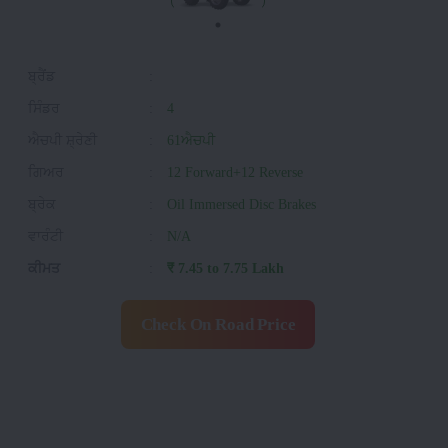
ਬ੍ਰੈਂਡ
:
ਸਿੰਡਰ
:
4
ਐਚਪੀ ਸ਼੍ਰੇਣੀ
:
61ਐਚਪੀ
ਗਿਅਰ
:
12 Forward+12 Reverse
ਬ੍ਰੇਕ
:
Oil Immersed Disc Brakes
ਵਾਰੰਟੀ
:
N/A
ਕੀਮਤ
:
₹ 7.45 to 7.75 Lakh
Check On Road Price