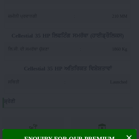
ਜ਼ਮੀਨੀ ਪ੍ਰਵਾਨਗੀ
:
210 MM
Cellestial 35 HP ਲਿਫਟਿੰਗ ਸਮਰੱਥਾ (ਹਾਈਡ੍ਰੌਲਿਕਸ)
ਲਿ.ਜੀ. ਦੀ ਸਮਰੱਥਾ ਚੁੱਕਣਾ
:
1860 Kg
Cellestial 35 HP ਅਤਿਰਿਕਤ ਵਿਸ਼ੇਸ਼ਤਾਵਾਂ
ਸਥਿਤੀ
:
Launched
ਸ਼੍ਰੇਣੀ
ENQUIRY FOR OUR PREMIUM