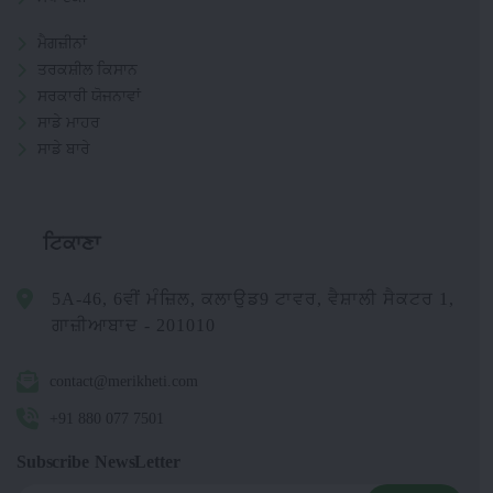
ਮੈਗਜ਼ੀਨਾਂ
ਤਰਕਸ਼ੀਲ ਕਿਸਾਨ
ਸਰਕਾਰੀ ਯੋਜਨਾਵਾਂ
ਸਾਡੇ ਮਾਹਰ
ਸਾਡੇ ਬਾਰੇ
ਟਿਕਾਣਾ
5A-46, 6ਵੀਂ ਮੰਜ਼ਿਲ, ਕਲਾਉਡ9 ਟਾਵਰ, ਵੈਸ਼ਾਲੀ ਸੈਕਟਰ 1,
ਗਾਜ਼ੀਆਬਾਦ - 201010
contact@merikheti.com
+91 880 077 7501
Subscribe NewsLetter