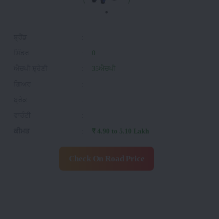
ਬ੍ਰੈਂਡ
:
ਸਿੰਡਰ
:
0
ਐਚਪੀ ਸ਼੍ਰੇਣੀ
:
35ਐਚਪੀ
ਗਿਅਰ
:
ਬ੍ਰੇਕ
:
ਵਾਰੰਟੀ
:
ਕੀਮਤ
:
₹ 4.90 to 5.10 Lakh
Check On Road Price