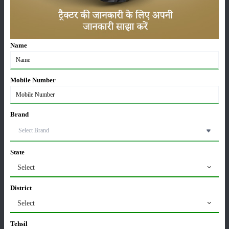
ਸੱਜੇ ਟਰੈਕਟਰ
Name
Mobile Number
Brand
State
29 Hp
4WD
Select
ਤਾਕਤ :
ਚਾਲ :
ਤਾਕਤ :
ਬ੍ਰੈਂਡ :
ਬ੍ਰੈਂਡ :
District
ਵੇਰਵਾ
Select
ਉਪਕਰਨ
Tehsil