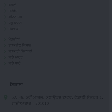
ਫਸਲਾਂ
ਸਟੋਰੇਜ਼
ਕੀਟਨਾਸ਼ਕ
ਪਸ਼ੂ ਪਾਲਣ
ਸੰਪਾਦਕੀ
ਮੈਗਜ਼ੀਨਾਂ
ਤਰਕਸ਼ੀਲ ਕਿਸਾਨ
ਸਰਕਾਰੀ ਯੋਜਨਾਵਾਂ
ਸਾਡੇ ਮਾਹਰ
ਸਾਡੇ ਬਾਰੇ
ਟਿਕਾਣਾ
5A-46, 6ਵੀਂ ਮੰਜ਼ਿਲ, ਕਲਾਉਡ9 ਟਾਵਰ, ਵੈਸ਼ਾਲੀ ਸੈਕਟਰ 1,
ਗਾਜ਼ੀਆਬਾਦ - 201010