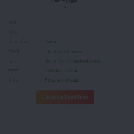
ਬ੍ਰੈਂਡ
:
ਸਿੰਡਰ
:
4
ਐਚਪੀ ਸ਼੍ਰੇਣੀ
:
60ਐਚਪੀ
ਗਿਅਰ
:
8 Forward + 2 Reverse
ਬ੍ਰੇਕ
:
Multi Plate Oil Immersed Brakes
ਵਾਰੰਟੀ
:
5000 Hours/ 5 Year
ਕੀਮਤ
:
₹ 9.52 to 9.90 Lakh
Check On Road Price