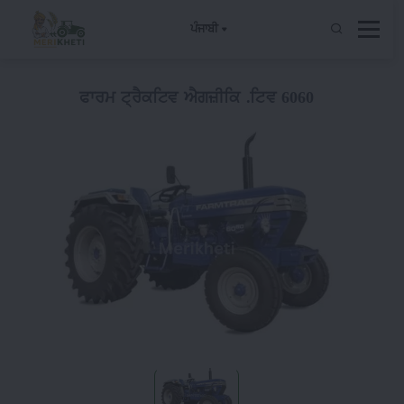
ਪੰਜਾਬੀ
ਫਾਰਮ ਟ੍ਰੈਕਟਿਵ ਐਗਜ਼ੀਕਿ .ਟਿਵ 6060