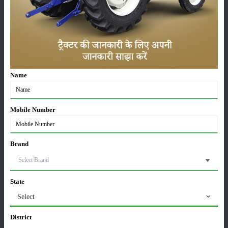
ਸ਼੍ਰੇਣੀ
Name
ਫਸਲਾਂ
ਸਟੋਰੇਜ਼
Mobile Number
ਕੀਟਨਾਸ਼ਕ
ਪਸ਼ੂ ਪਾਲਣ
Brand
State
ਯੰਤਰ
ਖ਼ਬਰਾਂ
Select
District