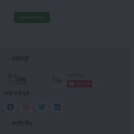
Submit Review
ਮੇਰੀਖੇਤੀ
ਸਾਡੇ ਨਾਲ ਜੁੜੋ :
ਸਾਈਟਮੈਪ