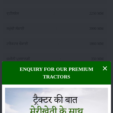
ਵ੍ਹੀਲਬੇਸ
:
2250 MM
ਸਮੁੱਚੀ ਲੰਬਾਈ
:
3990 MM
ਟਰੈਕਟਰ ਚੌੜਾਈ
:
1860 MM
ਜ਼ਮੀਨੀ ਪ੍ਰਵਾਨਗੀ
:
350 MM
ENQUIRY FOR OUR PREMIUM
ਫਾਰਮ ਟ੍ਰੈਕਟਿਵ ਐਕਸੀਕਟਿਵ 6060406060606060
TRACTORS
ਲਿਫਟਿੰਗ ਸਮਰੱਥਾ (ਹਾਈਡ੍ਰੌਲਿਕਸ)
ਲਿ.ਜੀ. ਦੀ ਸਮਰੱਥਾ ਚੁੱਕਣਾ
:
1800 Kg
ਹਾਈਡ੍ਰੌਲਿਕਸ ਕੰਟਰੋਲ
:
ADDC