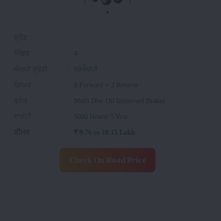
ਬ੍ਰੈਂਡ
:
ਸਿੰਡਰ
:
4
ਐਚਪੀ ਸ਼੍ਰੇਣੀ
:
60ਐਚਪੀ
ਗਿਅਰ
:
8 Forward + 2 Reverse
ਬ੍ਰੇਕ
:
Multi Disc Oil Immersed Brakes
ਵਾਰੰਟੀ
:
5000 Hours/ 5 Year
ਕੀਮਤ
:
₹ 9.76 to 10.15 Lakh
Check On Road Price