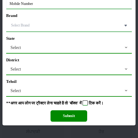
Brand
ਫਸਲਾਂ
ਸਟੋਰੇਜ਼
State
Select
District
ਕੀਟਨਾਸ਼ਕ
ਪਸ਼ੂ ਪਾਲਣ
Select
Tehsil
Select
ਯੰਤਰ
ਖ਼ਬਰਾਂ
**अगर आप लोन पर ट्रैक्टर लेना चाहते है तो 'बॉक्स' में
टिक
करें।
Submit
ਸੰਪਾਦਕੀ
ਹੋਰ