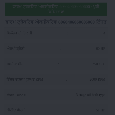
ਫਾਰਮ ਟ੍ਰੈਕਟਿਵ ਐਕਸੀਕਟਿਵ 6060406060606060 ਪੂਰੀ
ਵਿਸ਼ੇਸ਼ਤਾਵਾਂ
ਫਾਰਮ ਟ੍ਰੈਕਟਿਵ ਐਕਸੀਕਟਿਵ 6060406060606060 ਇੰਜਣ
ਸਿਲੰਡਰ ਦੀ ਗਿਣਤੀ
:
4
ਐਚਪੀ ਸ਼੍ਰੇਣੀ
:
60 HP
ਸਮਰੱਥਾ ਸੀਸੀ
:
3500 CC
ਇੰਜਣ ਦਰਜਾ ਪ੍ਰਾਪਤ RPM
:
2000 RPM
ਏਅਰ ਫਿਲਟਰ
:
3 stage oil bath type
ਪੀਟੀਓ ਐਚਪੀ
:
51 HP