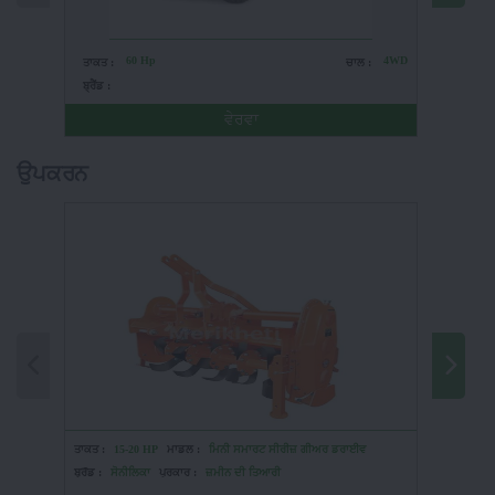
60 Hp
4WD
ਤਾਕਤ :
ਚਾਲ :
ਤਾਕਤ :
ਬ੍ਰੈਂਡ :
ਬ੍ਰੈਂਡ :
ਵੇਰਵਾ
ਉਪਕਰਨ
ਤਾਕਤ :
15-20 HP
ਮਾਡਲ :
ਮਿਨੀ ਸਮਾਰਟ ਸੀਰੀਜ਼ ਗੀਅਰ ਡਰਾਈਵ
ਤਾਕਤ :
1
ਬ੍ਰੈਂਡ :
ਸੋਨੀਲਿਕਾ
ਪ੍ਰਕਾਰ :
ਜ਼ਮੀਨ ਦੀ ਤਿਆਰੀ
ਬ੍ਰੈਂਡ :
Vs