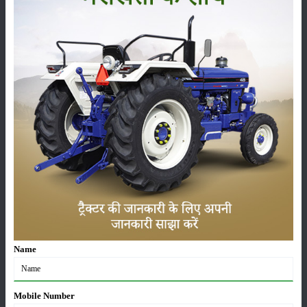
ਫਾਰਮ ਟ੍ਰੈਕਟਿਵ ਐਕਸੀਕਟਿਵ 6060406060606060 ਟਾਇਰ
ਦਾ ਆਕਾਰ
ਸਾਹਮਣੇ
:
9.5 x 24
ਰੀਅਰ
:
16.9 x 28
ਫਾਰਮ ਟ੍ਰੈਕਟਿਵ ਐਕਸੀਕਟਿਵ 6060406060606060
ਅਤਿਰਿਕਤ ਵਿਸ਼ੇਸ਼ਤਾਵਾਂ
ਸਹਾਇਕ ਉਪਕਰਣ
:
5000 Hours/ 5 Year
ਸਥਿਤੀ
:
Launched
Name
ਸ਼੍ਰੇਣੀ
Mobile Number