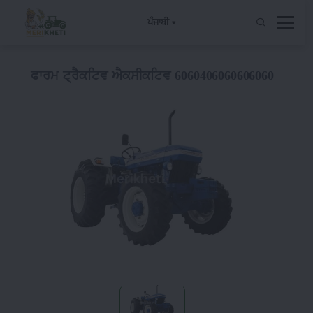
ਪੰਜਾਬੀ
ਫਾਰਮ ਟ੍ਰੈਕਟਿਵ ਐਕਸੀਕਟਿਵ 6060406060606060