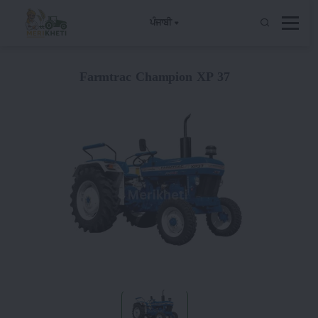
ਪੰਜਾਬੀ
Farmtrac Champion XP 37