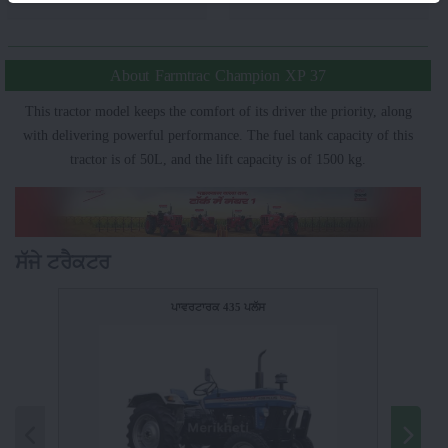
About Farmtrac Champion XP 37
This tractor model keeps the comfort of its driver the priority, along
with delivering powerful performance. The fuel tank capacity of this
tractor is of 50L, and the lift capacity is of 1500 kg.
ਸੱਜੇ ਟਰੈਕਟਰ
ਪਾਵਰਟਾਰਕ 435 ਪਲੱਸ