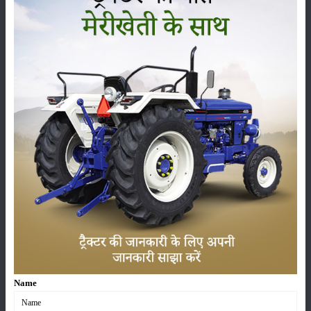
ਲਿ.ਜੀ. ਦੀ ਸਮਰੱਥਾ ਚੁੱਕਣਾ
:
1500 Kg
Farmtrac Champion XP 37 ਟਾਇਰ ਦਾ ਆਕਾਰ
ਸਾਹਮਣੇ
:
6.00 x 16
ਰੀਅਰ
:
12.4 x 28
Farmtrac Champion XP 37 ਅਤਿਰਿਕਤ ਵਿਸ਼ੇਸ਼ਤਾਵਾਂ
ਸਹਾਇਕ ਉਪਕਰਣ
:
5000 Hours/ 5 Year
ਸਥਿਤੀ
:
Launched
Name
ਸ਼੍ਰੇਣੀ