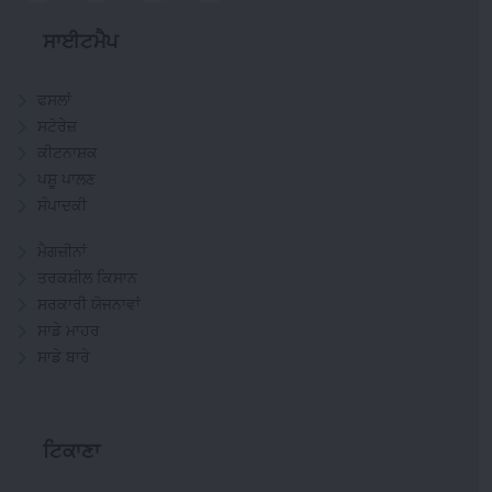
ਸਾਈਟਮੈਪ
ਫਸਲਾਂ
ਸਟੋਰੇਜ਼
ਕੀਟਨਾਸ਼ਕ
ਪਸ਼ੂ ਪਾਲਣ
ਸੰਪਾਦਕੀ
ਮੈਗਜ਼ੀਨਾਂ
ਤਰਕਸ਼ੀਲ ਕਿਸਾਨ
ਸਰਕਾਰੀ ਯੋਜਨਾਵਾਂ
ਸਾਡੇ ਮਾਹਰ
ਸਾਡੇ ਬਾਰੇ
ਟਿਕਾਣਾ