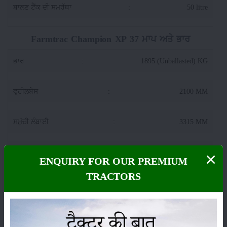
ਬਾਲਣ ਟੈਂਕ ਦੀ ਸਮਰੱਥਾ
:
50 litre
Farmtrac Champion XP 37 ਮਾਪ ਅਤੇ ਭਾਰ
ਭਾਰ
:
1895 (Unballasted) KG
ਵ੍ਹੀਲਬੇਸ
:
2100 MM
ਸਮੁੱਚੀ ਲੰਬਾਈ
:
3315 MM
ਟਰੈਕਟਰ ਚੌੜਾਈ
:
1710 MM
ENQUIRY FOR OUR PREMIUM
TRACTORS
ਜ਼ਮੀਨੀ ਪ੍ਰਵਾਨਗੀ
:
377 MM
Farmtrac Champion XP 37 ਲਿਫਟਿੰਗ ਸਮਰੱਥਾ
(ਹਾਈਡ੍ਰੌਲਿਕਸ)