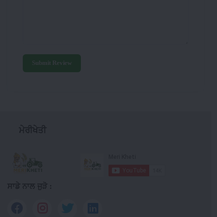
Submit Review
ਮੇਰੀਖੇਤੀ
ਸਾਡੇ ਨਾਲ ਜੁੜੋ :