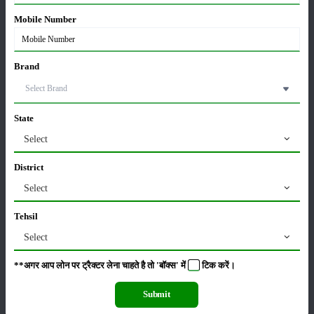
Mobile Number
Brand
ਫਸਲਾਂ
ਸਟੋਰੇਜ਼
State
Select
ਕੀਟਨਾਸ਼ਕ
ਪਸ਼ੂ ਪਾਲਣ
District
Select
Tehsil
ਯੰਤਰ
ਖ਼ਬਰਾਂ
Select
**अगर आप लोन पर ट्रैक्टर लेना चाहते है तो 'बॉक्स' में
टिक
करें।
Submit
ਸੰਪਾਦਕੀ
ਹੋਰ