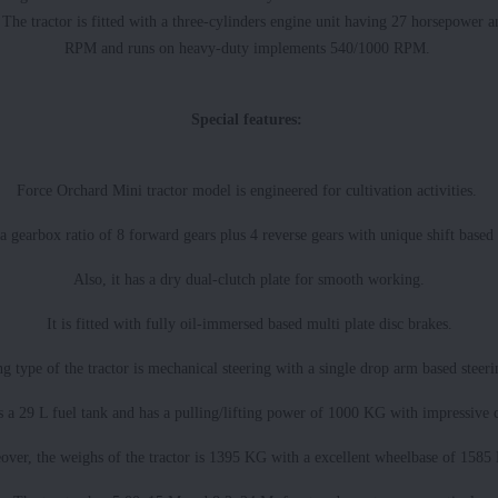
tractor is fitted with a three-cylinders engine unit having 27 horsepower an
RPM and runs on heavy-duty implements 540/1000 RPM.
Special features:
Force Orchard Mini tractor model is engineered for cultivation activities.
arbox ratio of 8 forward gears plus 4 reverse gears with unique shift based 
Also, it has a dry dual-clutch plate for smooth working.
It is fitted with fully oil-immersed based multi plate disc brakes.
ng type of the tractor is mechanical steering with a single drop arm based steer
s a 29 L fuel tank and has a pulling/lifting power of 1000 KG with impressive c
over, the weighs of the tractor is 1395 KG with a excellent wheelbase of 158