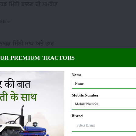
ਰਡ ਮਿੰਨੀ ਬਾਲਣ ਦੀ ਸਮਰੱਥਾ
9 litre
ਨਾਰਡ ਮਿੰਨੀ ਮਾਪ ਅਤੇ ਭਾਰ
OUR PREMIUM TRACTORS
95 KG
ਵ੍ਹੀਲਬੇਸ
:
Name
40 MM
ਟਰੈਕਟਰ ਚੌੜਾਈ
:
Mobile Number
35 MM
Brand
ੀ ਲਿਫਟਿੰਗ ਸਮਰੱਥਾ (ਹਾਈਡ੍ਰੌਲਿਕਸ)