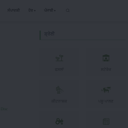
ਸੰਪਾਦਕੀ
ਹੋਰ
ਪੰਜਾਬੀ
ਸ਼੍ਰੇਣੀ
ਫਸਲਾਂ
ਸਟੋਰੇਜ਼
ਕੀਟਨਾਸ਼ਕ
ਪਸ਼ੂ ਪਾਲਣ
 Disc