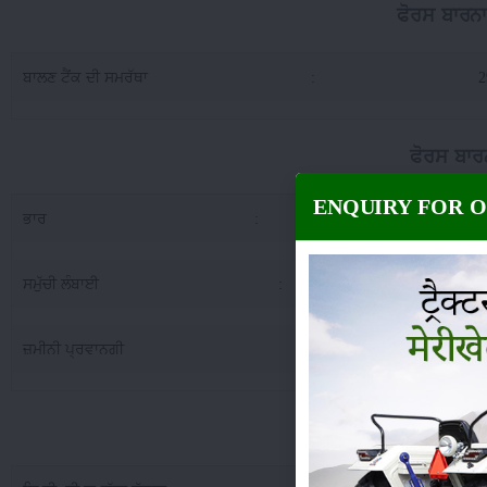
ਫੋਰਸ ਬਾਰਨਾ
ਬਾਲਣ ਟੈਂਕ ਦੀ ਸਮਰੱਥਾ
:
2
ਫੋਰਸ ਬਾਰ
ENQUIRY FOR 
ਭਾਰ
:
13
ਸਮੁੱਚੀ ਲੰਬਾਈ
:
28
ਜ਼ਮੀਨੀ ਪ੍ਰਵਾਨਗੀ
:
2
ਫੋਰਸ ਬਾਰਨਾਰਡ ਮਿੰਨ