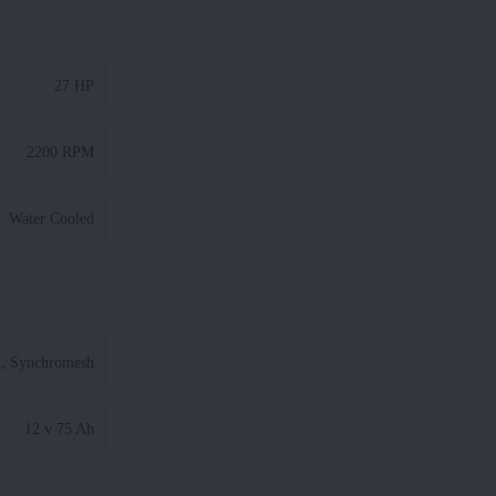
27 HP
2200 RPM
Water Cooled
, Synchromesh
12 v 75 Ah