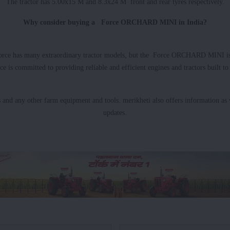
The tractor has 5.00x15 M and 8.3x24 M front and rear tyres respectively.
Why consider buying a Force ORCHARD MINI in India?
 Force has many extraordinary tractor models, but the Force ORCHARD MINI is a
e is committed to providing reliable and efficient engines and tractors built t
s and any other farm equipment and tools. merikheti also offers information as w
updates.