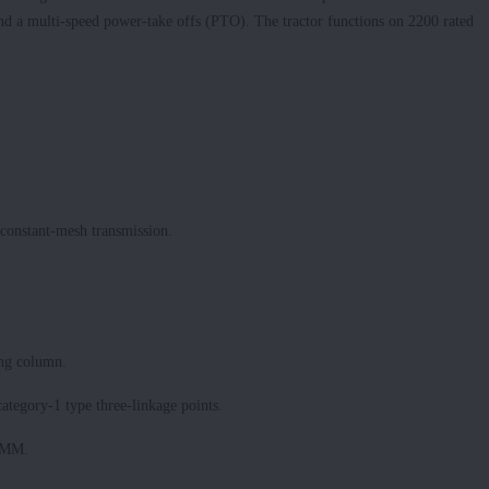
d a multi-speed power-take offs (PTO). The tractor functions on 2200 rated
constant-mesh transmission.
ing column.
ategory-1 type three-linkage points.
5 MM.