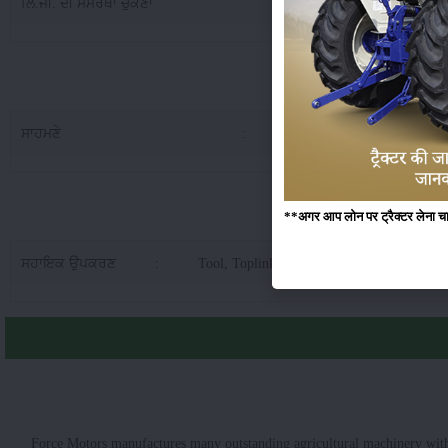
ਲਿ.ਜੀ. ਦੀ ਸਮਰੱਥਾ ਚੁੱਕਣਾ
:
10
ਫੋਰਸ ਬਾਰਨ
ਸਾਹਮਣੇ
:
5.0
ਫੋਰਸ ਬਾਰਨਾਰਡ
**अगर आप लोन पर ट्रैक्टर लेना चाहते
ਸਹਾਇਕ ਉਪਕਰਣ
:
Tool, Toplink, Canopy, Hook, Bumpher, D
Force Motors manufactures many outstanding agricultural machinery with 