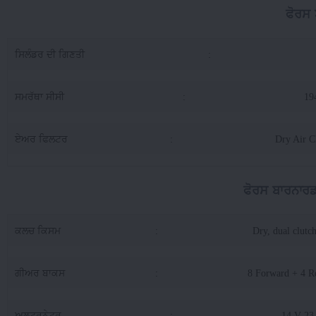
ਫੋਰਸ 
ਸਿਲੰਡਰ ਦੀ ਗਿਣਤੀ
:
ਸਮਰੱਥਾ ਸੀਸੀ
:
19
ਏਅਰ ਫਿਲਟਰ
:
Dry Air C
ਫੋਰਸ ਬਾਰਨਾਰਡ
ਕਲਚ ਕਿਸਮ
:
Dry, dual clutch
ਗੀਅਰ ਬਾਕਸ
:
8 Forward + 4 R
ਅਲਟਰਨੇਟਰ
:
14 V 23