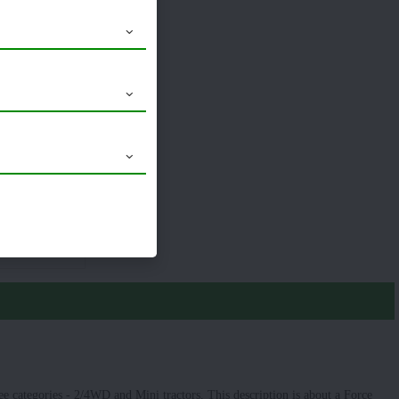
y 1 N (Narrow)
8.3 x 24
Launched
 categories - 2/4WD and Mini tractors. This description is about a Force