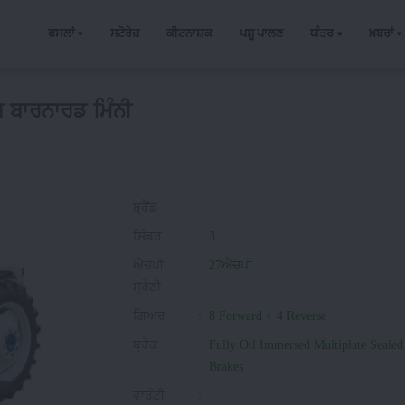
ਫਸਲਾਂ
ਸਟੋਰੇਜ਼
ਕੀਟਨਾਸ਼ਕ
ਪਸ਼ੂ ਪਾਲਣ
ਯੰਤਰ
ਖ਼ਬਰਾਂ
ਸ ਬਾਰਨਾਰਡ ਮਿੰਨੀ
ਬ੍ਰੈਂਡ
:
ਸਿੰਡਰ
:
3
ਐਚਪੀ
:
27ਐਚਪੀ
ਸ਼੍ਰੇਣੀ
ਗਿਅਰ
:
8 Forward + 4 Reverse
ਬ੍ਰੇਕ
:
Fully Oil Immersed Multiplate Sealed
Brakes
ਵਾਰੰਟੀ
: