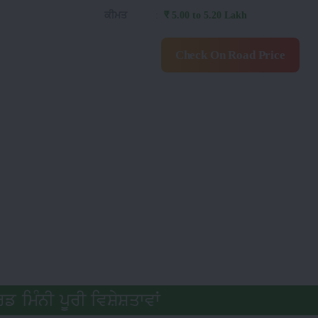
ਕੀਮਤ
:
₹ 5.00 to 5.20 Lakh
Check On Road Price
 ਮਿੰਨੀ ਪੂਰੀ ਵਿਸ਼ੇਸ਼ਤਾਵਾਂ