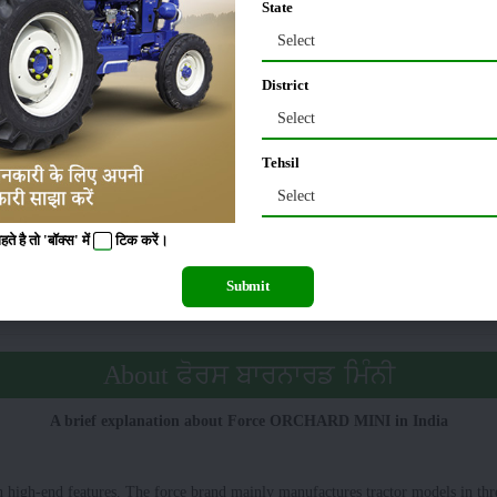
00 Kg
:
Categor
State
Select
ਾਰਡ ਮਿੰਨੀ ਟਾਇਰ ਦਾ ਆਕਾਰ
District
Select
0 x 15
ਰੀਅਰ
:
Tehsil
Select
 ਮਿੰਨੀ ਅਤਿਰਿਕਤ ਵਿਸ਼ੇਸ਼ਤਾਵਾਂ
 है तो 'बॉक्स' में
टिक
करें।
Submit
rawbar
ਸਥਿਤੀ
:
About ਫੋਰਸ ਬਾਰਨਾਰਡ ਮਿੰਨੀ
A brief explanation about Force ORCHARD MINI in India
high-end features. The force brand mainly manufactures tractor models in three