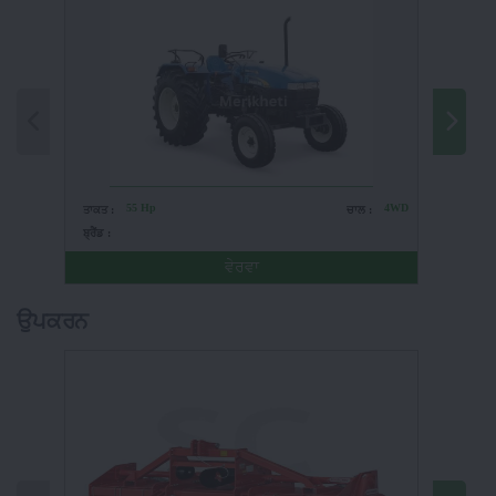
55 Hp
4WD
ਤਾਕਤ :
ਚਾਲ :
ਤਾਕਤ :
ਬ੍ਰੈਂਡ :
ਬ੍ਰੈਂਡ :
ਵੇਰਵਾ
ਉਪਕਰਨ