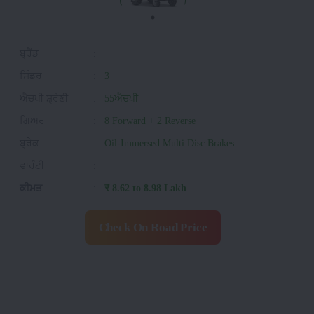
ਬ੍ਰੈਂਡ
:
ਸਿੰਡਰ
:
3
ਐਚਪੀ ਸ਼੍ਰੇਣੀ
:
55ਐਚਪੀ
ਗਿਅਰ
:
8 Forward + 2 Reverse
ਬ੍ਰੇਕ
:
Oil-Immersed Multi Disc Brakes
ਵਾਰੰਟੀ
:
ਕੀਮਤ
:
₹ 8.62 to 8.98 Lakh
Check On Road Price