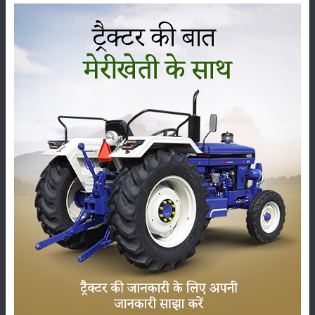
ਸ਼੍ਰੇਣੀ
ਫਸਲਾਂ
ਸਟੋਰੇਜ਼
ਕੀਟਨਾਸ਼ਕ
ਪਸ਼ੂ ਪਾਲਣ
ਯੰਤਰ
ਖ਼ਬਰਾਂ