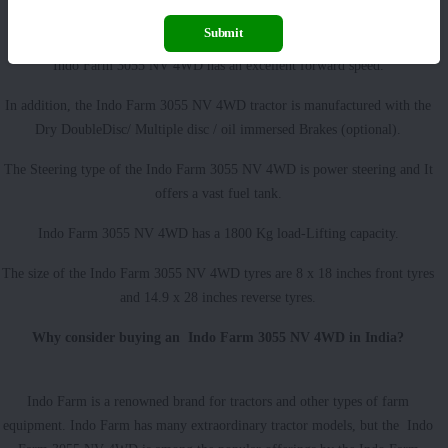
Indo Farm 3055 NV 4WD tractor has 8/2 Forward Reverse gears.
Submit
Indo Farm 3055 NV 4WD has an excellent forward speed.
In addition, the Indo Farm 3055 NV 4WD tractor is manufactured with the
Dry DoubleDisc/ Multiple disc / oil immersed Brakes (optional).
The Steering type of the Indo Farm 3055 NV 4WD is power steering and It
offers a vast fuel tank.
Indo Farm 3055 NV 4WD has a 1800 Kg load-Lifting capacity.
The size of the Indo Farm 3055 NV 4WD tyres are 8 x 18 inches front tyres
and 14.9 x 28 inches reverse tyres.
Why consider buying an Indo Farm 3055 NV 4WD in India?
Indo Farm is a renowned brand for tractors and other types of farm
equipment. Indo Farm has many extraordinary tractor models, but the Indo