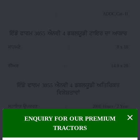
:
ADDC,Cat- II
ਇੰਡੋ ਫਾਰਮ 3055 ਐਨਵੀ 4 ਡਬਲਯੂਡੀ ਟਾਇਰ ਦਾ ਆਕਾਰ
ਸਾਹਮਣੇ
:
8 x 18
ਰੀਅਰ
:
14.9 x 28
ਇੰਡੋ ਫਾਰਮ 3055 ਐਨਵੀ 4 ਡਬਲਯੂਡੀ ਅਤਿਰਿਕਤ
ਵਿਸ਼ੇਸ਼ਤਾਵਾਂ
ਸਹਾਇਕ ਉਪਕਰਣ
:
2000 Hours / 2 Year
ENQUIRY FOR OUR PREMIUM
ਸਥਿਤੀ
:
Launched
TRACTORS