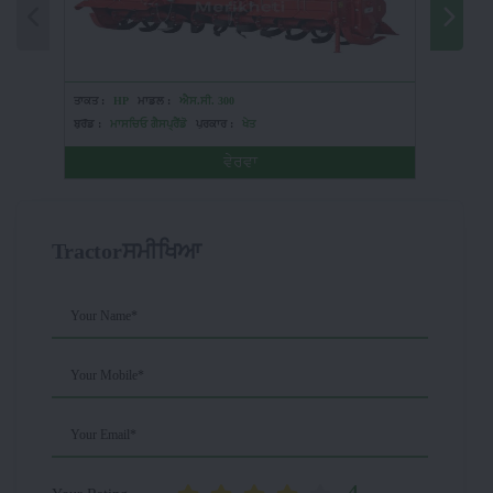
ਤਾਕਤ :
HP
ਮਾਡਲ :
ਐਸ.ਸੀ. 300
ਤਾਕਤ :
2
ਬ੍ਰੈਂਡ :
ਮਾਸਚਿਓ ਗੈਸਪ੍ਰੈਂਡੋ
ਪ੍ਰਕਾਰ :
ਖੇਤ
ਬ੍ਰੈਂਡ :
ਮਹ
ਵੇਰਵਾ
Tractorਸਮੀਖਿਆ
Your Name*
Your Mobile*
Your Email*