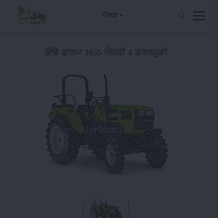
ਪੰਜਾਬੀ
ਇੰਡੋ ਫਾਰਮ 3055 ਐਨਵੀ 4 ਡਬਲਯੂਡੀ