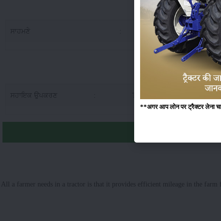
ਇੰਡੋ ਫਾਰਮ
ਸਾਹਮਣੇ
:
7.5
ਇੰਡੋ ਫਾਰਮ 30
ਸਹਾਇਕ ਉਪਕਰਣ
:
Tools, Toplink, Bumper, Hitch
**अगर आप लोन पर ट्रैक्टर लेना चाहते
All a farmer needs in a tractor is that it provides efficient mileage in the 