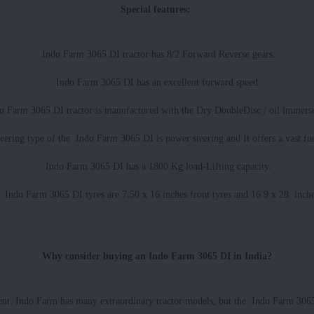
Special features:
Indo Farm 3065 DI tractor has 8/2 Forward Reverse gears.
Indo Farm 3065 DI has an excellent forward speed.
do Farm 3065 DI tractor is manufactured with the Dry DoubleDisc / oil immerse
eering type of the Indo Farm 3065 DI is power steering and It offers a vast fue
Indo Farm 3065 DI has a 1800 Kg load-Lifting capacity.
e Indo Farm 3065 DI tyres are 7.50 x 16 inches front tyres and 16.9 x 28 inches
Why consider buying an Indo Farm 3065 DI in India?
ent. Indo Farm has many extraordinary tractor models, but the Indo Farm 306