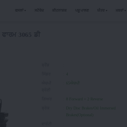
ਫਸਲਾਂ
ਸਟੋਰੇਜ਼
ਕੀਟਨਾਸ਼ਕ
ਪਸ਼ੂ ਪਾਲਣ
ਯੰਤਰ
ਖ਼ਬਰਾਂ
ੋ ਫਾਰਮ 3065 ਡੀ
ਬ੍ਰੈਂਡ
:
ਸਿੰਡਰ
:
4
ਐਚਪੀ
:
65ਐਚਪੀ
ਸ਼੍ਰੇਣੀ
ਗਿਅਰ
:
8 Forward + 2 Reverse
ਬ੍ਰੇਕ
:
Dry Disc Brakes/Oil Immersed
Brakes(Optional)
ਵਾਰੰਟੀ
: