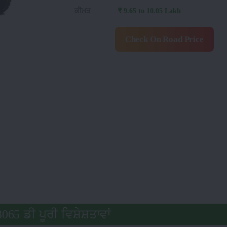
ਕੀਮਤ
:
₹ 9.65 to 10.05 Lakh
Check On Road Price
065 ਡੀ ਪੂਰੀ ਵਿਸ਼ੇਸ਼ਤਾਵਾਂ