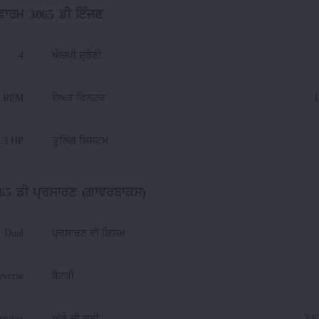
 ਫਾਰਮ 3065 ਡੀ ਇੰਜਣ
4
ਐਚਪੀ ਸ਼੍ਰੇਣੀ
:
0 RPM
ਏਅਰ ਫਿਲਟਰ
:
D
.3 HP
ਕੂਲਿੰਗ ਸਿਸਟਮ
:
065 ਡੀ ਪ੍ਰਸਾਰਣ (ਗਾਵਰਬਾਕਸ)
Dual
ਪ੍ਰਸਾਰਣ ਦੀ ਕਿਸਮ
:
everse
ਬੈਟਰੀ
:
rnator
ਅੱਗੇ ਦੀ ਗਤੀ
:
2.8