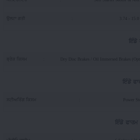
ਉਲਟਾ ਗਤੀ
:
3.74 - 15.
ਇੰਡੋ
ਬ੍ਰੇਕ ਕਿਸਮ
:
Dry Disc Brakes / Oil Immersed Brakes (Opt
ਇੰਡੋ ਫ
ਸਟੀਅਰਿੰਗ ਕਿਸਮ
:
Power St
ਇੰਡੋ ਫਾਰਮ