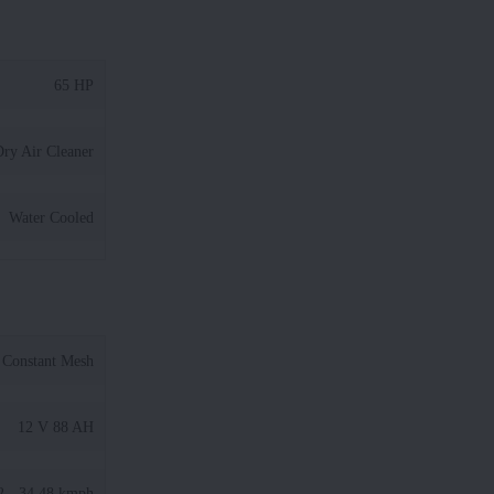
65 HP
ry Air Cleaner
Water Cooled
Constant Mesh
12 V 88 AH
2 - 34.48 kmph