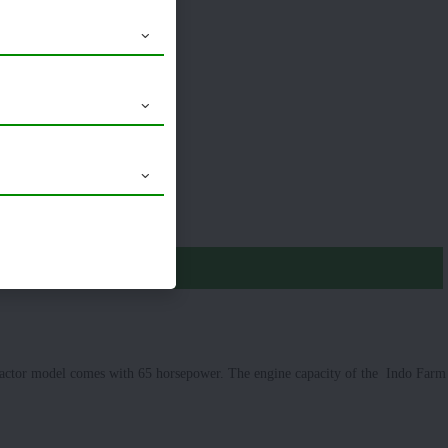
16.9 x 28
Launched
I tractor model comes with 65 horsepower. The engine capacity of the Indo Farm