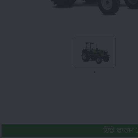
ਇੰਡੋ ਫਾਰਮ 3