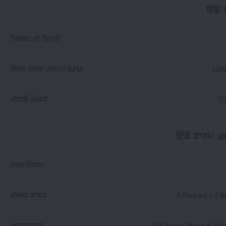
ਇੰਡੋ
ਸਿਲੰਡਰ ਦੀ ਗਿਣਤੀ
:
ਇੰਜਣ ਦਰਜਾ ਪ੍ਰਾਪਤ RPM
:
220
ਪੀਟੀਓ ਐਚਪੀ
:
55
ਇੰਡੋ ਫਾਰਮ 3
ਕਲਚ ਕਿਸਮ
:
ਗੀਅਰ ਬਾਕਸ
:
8 Forward + 2 R
ਅਲਟਰਨੇਟਰ
:
Self Starter Motor & Alte