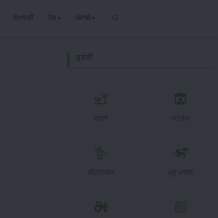
ਸੰਪਾਦਕੀ
ਹੋਰ
ਪੰਜਾਬੀ
ਸ਼੍ਰੇਣੀ
ਫਸਲਾਂ
ਸਟੋਰੇਜ਼
ਕੀਟਨਾਸ਼ਕ
ਪਸ਼ੂ ਪਾਲਣ