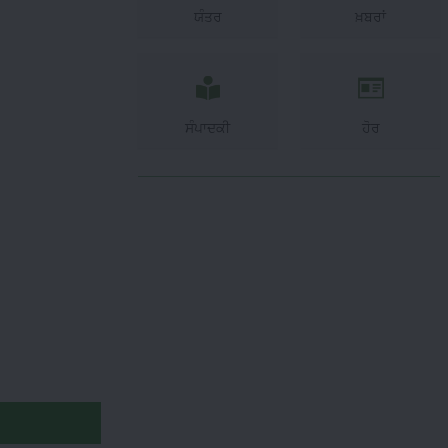
ਯੰਤਰ
ਖ਼ਬਰਾਂ
ਸੰਪਾਦਕੀ
ਹੋਰ