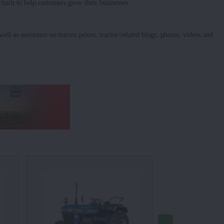
 built to help customers grow their businesses.
ell as assistance on tractor prices, tractor-related blogs, photos, videos and
ਇੰਡੋ ਫਾਰ