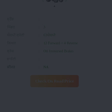
ਬ੍ਰੈਂਡ
:
ਸਿੰਡਰ
:
3
ਐਚਪੀ ਸ਼੍ਰੇਣੀ
:
63ਐਚਪੀ
ਗਿਅਰ
:
12 Forward + 4 Reverse
ਬ੍ਰੇਕ
:
Oil Immersed Brakes
ਵਾਰੰਟੀ
:
ਕੀਮਤ
:
NA
Check On Road Price