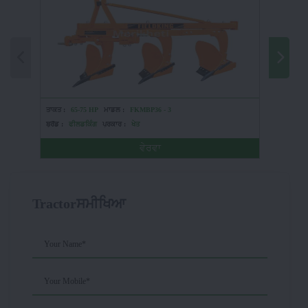
ਤਾਕਤ :
65-75 HP
ਮਾਡਲ :
FKMBP36 - 3
ਤਾਕਤ :
H
ਬ੍ਰੈਂਡ :
ਫੀਲਡਕਿੰਗ
ਪ੍ਰਕਾਰ :
ਖੇਤ
ਬ੍ਰੈਂਡ :
ਮਾ
ਵੇਰਵਾ
Tractorਸਮੀਖਿਆ
Your Name*
Your Mobile*