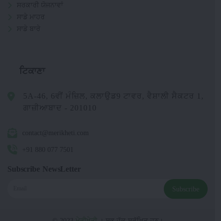
ਸਰਕਾਰੀ ਯੋਜਨਾਵਾਂ
ਸਾਡੇ ਮਾਹਰ
ਸਾਡੇ ਬਾਰੇ
ਟਿਕਾਣਾ
5A-46, 6ਵੀਂ ਮੰਜ਼ਿਲ, ਕਲਾਉਡ9 ਟਾਵਰ, ਵੈਸ਼ਾਲੀ ਸੈਕਟਰ 1,
ਗਾਜ਼ੀਆਬਾਦ - 201010
contact@merikheti.com
+91 880 077 7501
Subscribe NewsLetter
Subscribe
© 2023
ਮੇਰੀਖੇਤੀ
। ਸਭ ਹੱਕ ਸੁਰੱਖਿਤ ਹਨ।