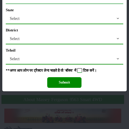
State
ਕੀਟਨਾਸ਼ਕ
ਪਸ਼ੂ ਪਾਲਣ
Select
District
Select
ਯੰਤਰ
ਖ਼ਬਰਾਂ
Tehsil
Select
**अगर आप लोन पर ट्रैक्टर लेना चाहते है तो 'बॉक्स' में
टिक
करें।
ਸੰਪਾਦਕੀ
ਹੋਰ
Submit
About Massey Ferguson 9563 Smart 4WD