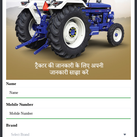
ਸਾਹਮਣੇ
:
9.50 X 24
ਰੀਅਰ
:
16.9 x 28
Massey Ferguson 9563 Smart 4WD ਅਤਿਰਿਕਤ
ਵਿਸ਼ੇਸ਼ਤਾਵਾਂ
ਸਥਿਤੀ
:
Launched
ਸ਼੍ਰੇਣੀ
Name
Mobile Number
ਫਸਲਾਂ
ਸਟੋਰੇਜ਼
Brand