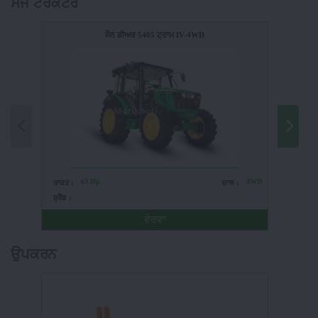
ਸੱਜੇ ਟਰੈਕਟਰ
ਜੌਨ ਡੀਅਰ 5405 ਟ੍ਰਾਮ IV-4WD
63 Hp
4WD
ਤਾਕਤ :
ਚਾਲ :
ਤਾਕਤ :
ਬ੍ਰੈਂਡ :
ਬ੍ਰੈਂਡ :
ਵੇਰਵਾ
ਉਪਕਰਨ