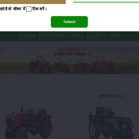
 x 12
ਰੀਅਰ
:
20.32 cm x 45.72 cm (8 inch x 18 inch); 21.08 cm x 50.8 
 है तो 'बॉक्स' में
टिक
करें।
20 inch)
Submit
About POWERTRAC EURO 24G
ਸੋਨਾਲੀਕਾ ਜੀ ਟੀ 22