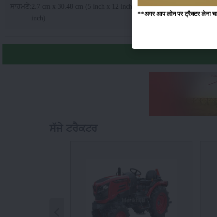
ਸਾਹਮਣੇ
:
2.7 cm x 30.48 cm (5 inch x 12 inch); 15.2 cm x 30.48 cm (6 inch
**अगर आप लोन पर ट्रैक्टर लेना चाहते
inch)
ਸੱਜੇ ਟਰੈਕਟਰ