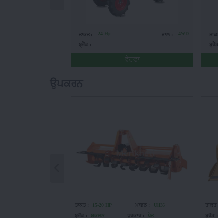
24 Hp
4WD
ਤਾਕਤ :
ਚਾਲ :
ਤਾਕ
ਬ੍ਰੈਂਡ :
ਬ੍ਰੈਂ
ਵੇਰਵਾ
ਉਪਕਰਨ
ਤਾਕਤ :
15-20 HP
ਮਾਡਲ :
Ull36
ਤਾਕਤ 
ਬ੍ਰੈਂਡ :
ਸ਼ਕਲਨ
ਪ੍ਰਕਾਰ :
ਖੇਤ
ਬ੍ਰੈਂਡ :