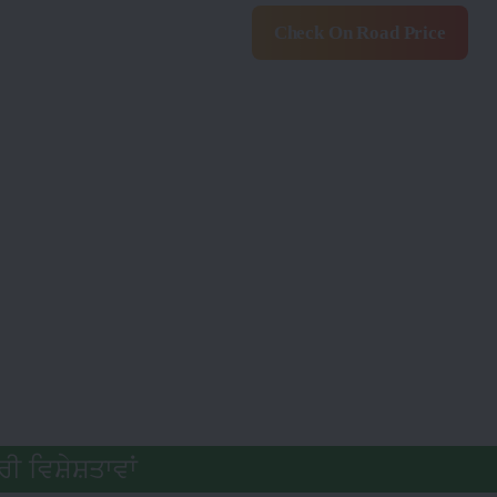
Check On Road Price
ਰੀ ਵਿਸ਼ੇਸ਼ਤਾਵਾਂ