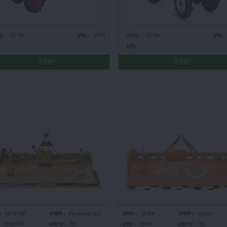
21 Hp
4WD
22 Hp
ਤ :
ਚਾਲ :
ਤਾਕਤ :
ਚਾਲ :
ਡ :
ਬ੍ਰੈਂਡ :
ਵੇਰਵਾ
ਵੇਰਵਾ
:
60-70 HP
ਮਾਡਲ :
Fkrrtgmg5-225
ਤਾਕਤ :
50 HP
ਮਾਡਲ :
Va160
ਫੀਲਡਕਿੰਗ
ਪ੍ਰਕਾਰ :
ਖੇਤ
ਬ੍ਰੈਂਡ :
ਸ਼ਕਲਨ
ਪ੍ਰਕਾਰ :
ਖੇਤ