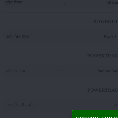
ਬ੍ਰੇਕ ਕਿਸਮ
:
Oil im
POWERTRA
ਸਟੀਅਰਿੰਗ ਕਿਸਮ
:
Power St
POWERTRAC E
ਪੀਟੀਓ ਟਾਈਪ
:
Standard 54
POWERTRAC E
ਬਾਲਣ ਟੈਂਕ ਦੀ ਸਮਰੱਥਾ
:
24 