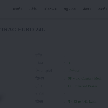
ਫਸਲਾਂ
ਸਟੋਰੇਜ਼
ਕੀਟਨਾਸ਼ਕ
ਪਸ਼ੂ ਪਾਲਣ
ਯੰਤਰ
ਖ਼ਬਰਾਂ
TRAC EURO 24G
ਬ੍ਰੈਂਡ
:
ਸਿੰਡਰ
:
3
ਐਚਪੀ ਸ਼੍ਰੇਣੀ
:
19ਐਚਪੀ
ਗਿਅਰ
:
9F + 3R, Constant Mesh
ਬ੍ਰੇਕ
:
Oil Immersed Brakes
ਵਾਰੰਟੀ
:
ਕੀਮਤ
:
₹ 4.43 to 4.61 Lakh