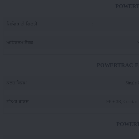
POWERT
ਸਿਲੰਡਰ ਦੀ ਗਿਣਤੀ
:
ਅਧਿਕਤਮ ਟੋਰਕ
:
POWERTRAC EUR
ਕਲਚ ਕਿਸਮ
:
Single 
ਗੀਅਰ ਬਾਕਸ
:
9F + 3R, Constan
POWERT