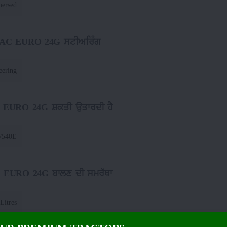
mersed
C EURO 24G ਸਟੀਅਰਿੰਗ
eering
URO 24G ਸ਼ਕਤੀ ਉਤਾਰਦੀ ਹੈ
0/540E
URO 24G ਬਾਲਣ ਦੀ ਸਮਰੱਥਾ
Litres