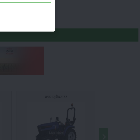
cm (8.3 inch x
ਫਾਰਮ ਟ੍ਰੈਕਟ 22