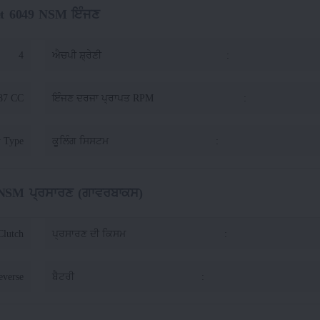
et 6049 NSM ਇੰਜਣ
4
ਐਚਪੀ ਸ਼੍ਰੇਣੀ
:
87 CC
ਇੰਜਣ ਦਰਜਾ ਪ੍ਰਾਪਤ RPM
:
 Type
ਕੂਲਿੰਗ ਸਿਸਟਮ
:
 NSM ਪ੍ਰਸਾਰਣ (ਗਾਵਰਬਾਕਸ)
Clutch
ਪ੍ਰਸਾਰਣ ਦੀ ਕਿਸਮ
:
everse
ਬੈਟਰੀ
: