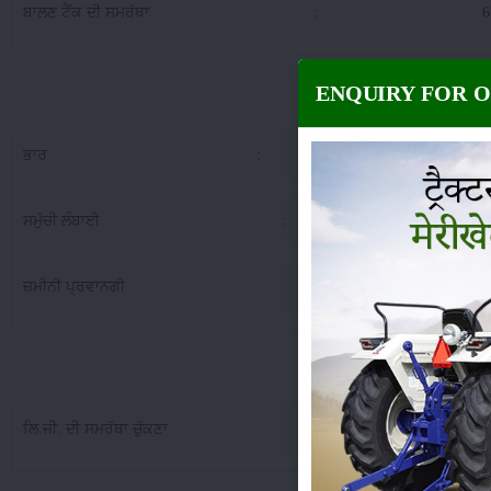
ਬਾਲਣ ਟੈਂਕ ਦੀ ਸਮਰੱਥਾ
:
6
ENQUIRY FOR 
Preet 
ਭਾਰ
:
23
ਸਮੁੱਚੀ ਲੰਬਾਈ
:
38
ਜ਼ਮੀਨੀ ਪ੍ਰਵਾਨਗੀ
:
4
Preet 6049 NSM 
ਲਿ.ਜੀ. ਦੀ ਸਮਰੱਥਾ ਚੁੱਕਣਾ
:
24