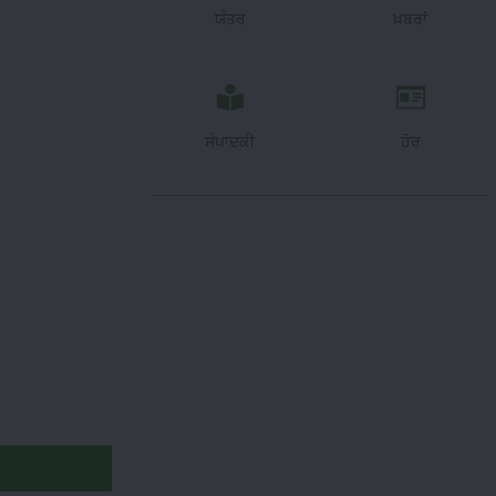
ਯੰਤਰ
ਖ਼ਬਰਾਂ
ਸੰਪਾਦਕੀ
ਹੋਰ