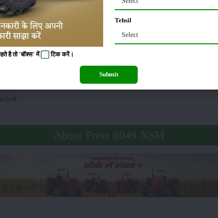
Select
049 NSM ਟਾਇਰ ਦਾ ਆਕਾਰ
Tehsil
Select
0 X 16
ਰੀਅਰ
:
 है तो 'बॉक्स' में
टिक
करें।
NSM ਅਤਿਰਿਕਤ ਵਿਸ਼ੇਸ਼ਤਾਵਾਂ
Submit
nched
About Preet 6049 NSM