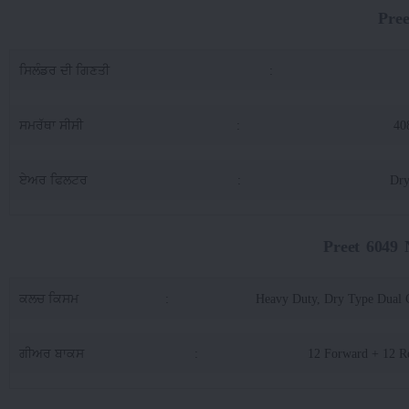
Pre
ਸਿਲੰਡਰ ਦੀ ਗਿਣਤੀ
:
ਸਮਰੱਥਾ ਸੀਸੀ
:
40
ਏਅਰ ਫਿਲਟਰ
:
Dry
Preet 6049
ਕਲਚ ਕਿਸਮ
:
Heavy Duty, Dry Type Dual 
ਗੀਅਰ ਬਾਕਸ
:
12 Forward + 12 R