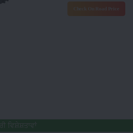
Check On Road Price
ਰੀ ਵਿਸ਼ੇਸ਼ਤਾਵਾਂ