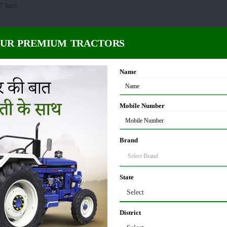
7 litre
OUR PREMIUM TRACTORS
6049 NSM ਮਾਪ ਅਤੇ ਭਾਰ
20 KG
ਵ੍ਹੀਲਬੇਸ
:
Name
00 MM
ਟਰੈਕਟਰ ਚੌੜਾਈ
:
Mobile Number
15 MM
Brand
ਲਿਫਟਿੰਗ ਸਮਰੱਥਾ (ਹਾਈਡ੍ਰੌਲਿਕਸ)
State
Select
00 Kg
:
District