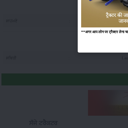
Preet 6
ਸਾਹਮਣੇ
:
7.5
**अगर आप लोन पर ट्रैक्टर लेना चाहते
Preet 6049 
ਸਥਿਤੀ
:
Lau
ਸੱਜੇ ਟਰੈਕਟਰ