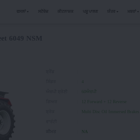
ਫਸਲਾਂ
ਸਟੋਰੇਜ਼
ਕੀਟਨਾਸ਼ਕ
ਪਸ਼ੂ ਪਾਲਣ
ਯੰਤਰ
ਖ਼ਬਰਾਂ
eet 6049 NSM
ਬ੍ਰੈਂਡ
:
ਸਿੰਡਰ
:
4
ਐਚਪੀ ਸ਼੍ਰੇਣੀ
:
60ਐਚਪੀ
ਗਿਅਰ
:
12 Forward + 12 Reverse
ਬ੍ਰੇਕ
:
Multi Disc Oil Immersed Brakes
ਵਾਰੰਟੀ
:
ਕੀਮਤ
:
NA