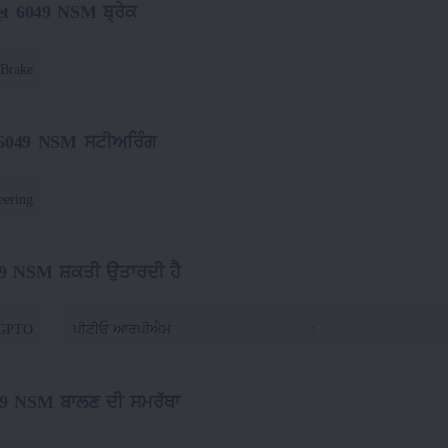
et 6049 NSM ਬ੍ਰੇਕ
 Brake
 6049 NSM ਸਟੀਅਰਿੰਗ
eering
49 NSM ਸ਼ਕਤੀ ਉਤਾਰਦੀ ਹੈ
 GPTO
ਪੀਟੀਓ ਆਰਪੀਐਮ
:
49 NSM ਬਾਲਣ ਦੀ ਸਮਰੱਥਾ