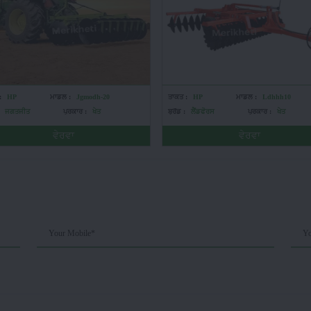
:
HP
ਮਾਡਲ :
Jgmodh-20
ਤਾਕਤ :
HP
ਮਾਡਲ :
Ldhhh10
ਜਗਤਜੀਤ
ਪ੍ਰਕਾਰ :
ਖੇਤ
ਬ੍ਰੈਂਡ :
ਲੈਂਡਫੋਰਸ
ਪ੍ਰਕਾਰ :
ਖੇਤ
ਵੇਰਵਾ
ਵੇਰਵਾ
Your Mobile*
Yo