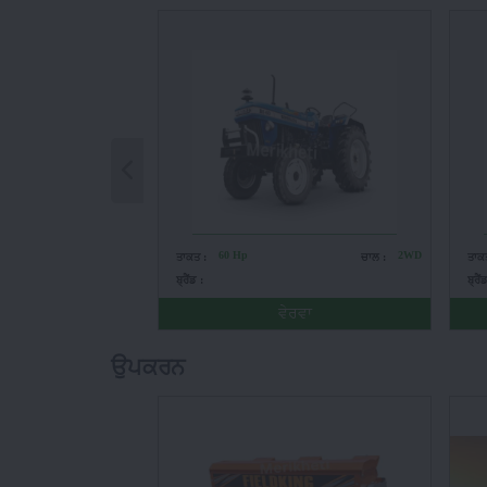
60 Hp
2WD
ਤਾਕਤ :
ਚਾਲ :
ਤਾਕ
ਬ੍ਰੈਂਡ :
ਬ੍ਰੈਂ
ਵੇਰਵਾ
ਉਪਕਰਨ