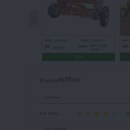
ਤਾਕਤ :
45-60 HP
ਮਾਡਲ :
FKMCP -5
ਤਾਕਤ 
ਬੀਜਣ ਅਤੇ ਪੌਦੇ
ਬ੍ਰੈਂਡ
ਪ੍ਰਕਾਰ
ਬ੍ਰੈਂਡ :
ਫੀਲਡਕਿੰਗ
:
:
ਲਗਾਉਣ
ਵੇਰਵਾ
Tractorਸਮੀਖਿਆ
Your Name*
4
Your Rating
Your Comments