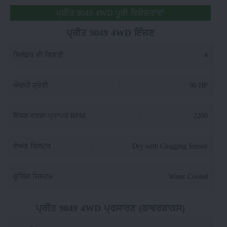
ਪ੍ਰੀਤ 9049 4WD ਪੂਰੀ ਵਿਸ਼ੇਸ਼ਤਾਵਾਂ
ਪ੍ਰੀਤ 9049 4WD ਇੰਜਣ
ਸਿਲੰਡਰ ਦੀ ਗਿਣਤੀ
:
4
ਐਚਪੀ ਸ਼੍ਰੇਣੀ
:
90 HP
ਇੰਜਣ ਦਰਜਾ ਪ੍ਰਾਪਤ RPM
:
2200
ਏਅਰ ਫਿਲਟਰ
:
Dry with Clogging Sensor
ਕੂਲਿੰਗ ਸਿਸਟਮ
:
Water Cooled
ਪ੍ਰੀਤ 9049 4WD ਪ੍ਰਸਾਰਣ (ਗਾਵਰਬਾਕਸ)