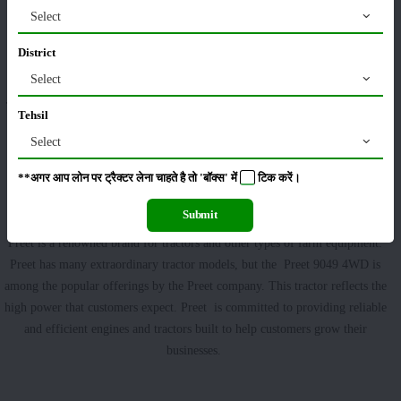
The Steering type of the Preet 9049 4WD is power steering and It offers a
Select
vast fuel tank.
District
Preet 9049 4WD has a 2400 Kg load-Lifting capacity.
Select
The size of the Preet 9049 4WD tyres are 12.4 x 24 inches front tyres and
Tehsil
18.4 x 30 inches reverse tyres.
Select
**अगर आप लोन पर ट्रैक्टर लेना चाहते है तो 'बॉक्स' में
टिक
करें।
Why consider buying a Preet 9049 4WD in India?
Submit
Preet is a renowned brand for tractors and other types of farm equipment.
Preet has many extraordinary tractor models, but the Preet 9049 4WD is
among the popular offerings by the Preet company. This tractor reflects the
high power that customers expect. Preet is committed to providing reliable
and efficient engines and tractors built to help customers grow their
businesses.