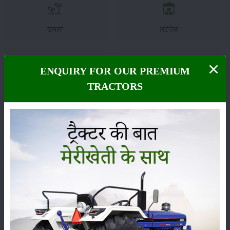
ਫਸਲਾਂ
ਸਟੋਰੇਜ਼
ENQUIRY FOR OUR PREMIUM
TRACTORS
ਕੀਟਨਾਸ਼ਕ
ਪਸ਼ੂ ਪਾਲਣ
ਯੰਤਰ
ਖ਼ਬਰਾਂ
ਸੰਪਾਦਕੀ
ਹੋਰ