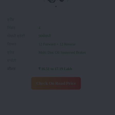
ਬ੍ਰੈਂਡ
:
ਸਿੰਡਰ
:
4
ਐਚਪੀ ਸ਼੍ਰੇਣੀ
:
90ਐਚਪੀ
ਗਿਅਰ
:
12 Forward + 12 Reverse
ਬ੍ਰੇਕ
:
Multi Disc Oil Immersed Brakes
ਵਾਰੰਟੀ
:
ਕੀਮਤ
:
₹ 16.51 to 17.19 Lakh
Check On Road Price