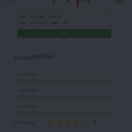
ਤਾਕਤ :
HP
ਮਾਡਲ :
ਸਪਰੇਅ ਪੰਪ
ਤਾਕਤ :
H
ਬ੍ਰੈਂਡ :
ਕੇ ਐੱਸ ਐਟਰੋਟੈਕ
ਪ੍ਰਕਾਰ :
ਖਾਦ
ਬ੍ਰੈਂਡ :
ਗੁੱ
ਵੇਰਵਾ
Tractorਸਮੀਖਿਆ
Your Name*
Your Mobile*
Your Email*
4
Your Rating