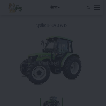
ਪੰਜਾਬੀ
ਪ੍ਰੀਤ 9049 4WD