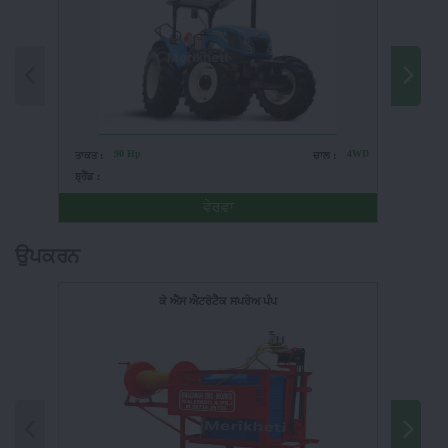
90 Hp
4WD
ਤਾਕਤ :
ਚਾਲ :
ਤਾਕਤ :
ਬ੍ਰੈਂਡ :
ਬ੍ਰੈਂਡ :
ਵੇਰਵਾ
ਉਪਕਰਨ
ਕੇ ਐੱਸ ਐਟਰੋਟੈਕ ਸਪਰੇਅ ਪੰਪ