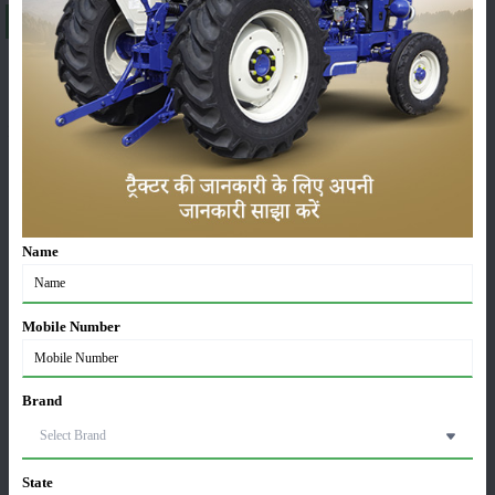
About ਪ੍ਰੀਤ 9049 4WD
A brief explanation about Preet 9049 4WD in India
Majorly a farmer looks for a tractor that has all utility, comfort, and safety
then you should look for Preet 9049 4WD. This Preet 9049 4WD tractor
model comes with 90 horsepower. The engine capacity of the Preet 9049
4WD series tractor model is enough to deliver efficient mileage.
Name
Special features:
Mobile Number
Preet 9049 4WD tractor has 12/12 Forward Reverse gears.
9049 4WD has an excellent forward speed.
Brand
In addition, the 9049 4WD tractor is manufactured with the latest Multi
Disc Oil Immersed Brakes.
State