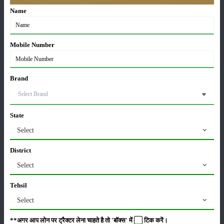
Sonalika DI 30 RX BAAGBAN SUPER ਅਤਿਰਿਕਤ
Name
ਵਿਸ਼ੇਸ਼ਤਾਵਾਂ
ਸਹਾਇਕ ਉਪਕਰਣ
:
Tool, Toplink, Hook, Canopy, Bumper
Mobile Number
ਸਥਿਤੀ
:
Launchd
Brand
ਸ਼੍ਰੇਣੀ
State
Select
District
ਫਸਲਾਂ
ਸਟੋਰੇਜ਼
Select
Tehsil
Select
ਕੀਟਨਾਸ਼ਕ
ਪਸ਼ੂ ਪਾਲਣ
**अगर आप लोन पर ट्रैक्टर लेना चाहते है तो 'बॉक्स' में
टिक
करें।