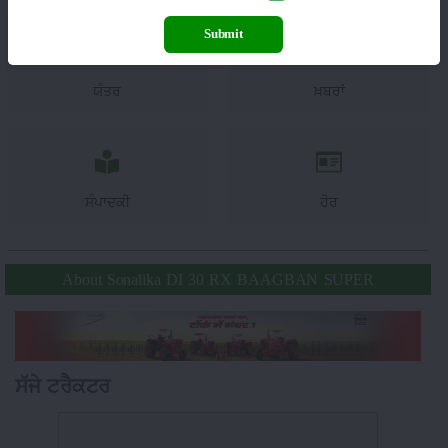
Submit
ਯੰਤਰ
ਖ਼ਬਰਾਂ
ਸੰਪਾਦਕੀ
ਹੋਰ
About Sonalika DI 30 RX BAAGBAN SUPER
ਸੱਜੇ ਟਰੈਕਟਰ