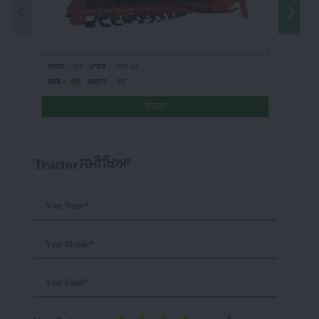
ਤਾਕਤ :
HP
ਮਾਡਲ :
ਕਾਜ਼ 04
ਤਾਕਤ :
H
ਬ੍ਰੈਂਡ :
ਗੁੱਡ
ਪ੍ਰਕਾਰ :
ਖੇਤ
ਬ੍ਰੈਂਡ :
ਸ਼
ਵੇਰਵਾ
Tractorਸਮੀਖਿਆ
Your Name*
Your Mobile*
Your Email*