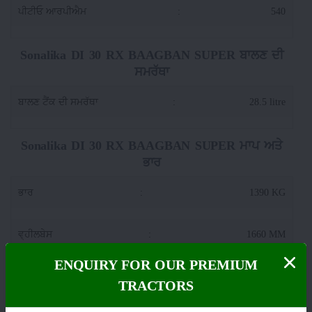
ਪੀਟੀਓ ਆਰਪੀਐਮ
:
540
Sonalika DI 30 RX BAAGBAN SUPER ਬਾਲਣ ਦੀ
ਸਮਰੱਥਾ
ਬਾਲਣ ਟੈਂਕ ਦੀ ਸਮਰੱਥਾ
:
28.5 litre
Sonalika DI 30 RX BAAGBAN SUPER ਮਾਪ ਅਤੇ
ਭਾਰ
ਭਾਰ
:
1390 KG
ਵ੍ਹੀਲਬੇਸ
:
1660 MM
ENQUIRY FOR OUR PREMIUM
ਟਰੈਕਟਰ ਚੌੜਾਈ
:
1090 MM
TRACTORS