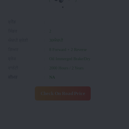
ਬ੍ਰੈਂਡ
:
ਸਿੰਡਰ
:
2
ਐਚਪੀ ਸ਼੍ਰੇਣੀ
:
30ਐਚਪੀ
ਗਿਅਰ
:
8 Forward + 2 Reverse
ਬ੍ਰੇਕ
:
Oil Immerged Brake/Dry
ਵਾਰੰਟੀ
:
2000 Hours / 2 Years
ਕੀਮਤ
:
NA
Check On Road Price