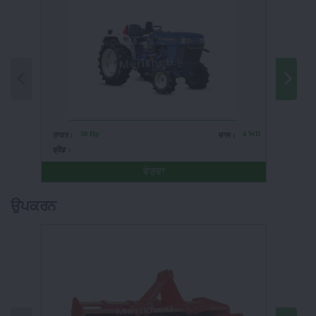
30 Hp
4 WD
ਤਾਕਤ :
ਚਾਲ :
ਤਾਕਤ :
ਬ੍ਰੈਂਡ :
ਬ੍ਰੈਂਡ :
ਵੇਰਵਾ
ਉਪਕਰਨ