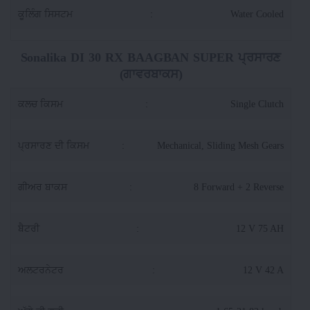
ਕੂਲਿੰਗ ਸਿਸਟਮ
:
Water Cooled
Sonalika DI 30 RX BAAGBAN SUPER ਪ੍ਰਸਾਰਣ
(ਗਾਵਰਬਾਕਸ)
ਕਲਚ ਕਿਸਮ
:
Single Clutch
ਪ੍ਰਸਾਰਣ ਦੀ ਕਿਸਮ
:
Mechanical, Sliding Mesh Gears
ਗੀਅਰ ਬਾਕਸ
:
8 Forward + 2 Reverse
ਬੈਟਰੀ
:
12 V 75 AH
ਅਲਟਰਨੇਟਰ
:
12 V 42 A