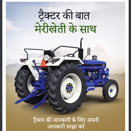
ਜ਼ਮੀਨੀ ਪ੍ਰਵਾਨਗੀ
:
310 MM
Sonalika DI 30 RX BAAGBAN SUPER ਲਿਫਟਿੰਗ
ਸਮਰੱਥਾ (ਹਾਈਡ੍ਰੌਲਿਕਸ)
ਲਿ.ਜੀ. ਦੀ ਸਮਰੱਥਾ ਚੁੱਕਣਾ
:
1000 KG
:
Category 1N with Combi Ball
Sonalika DI 30 RX BAAGBAN SUPER ਟਾਇਰ ਦਾ
ਆਕਾਰ
ਸਾਹਮਣੇ
:
5.00 X 15
ਰੀਅਰ
:
9.50 X 24