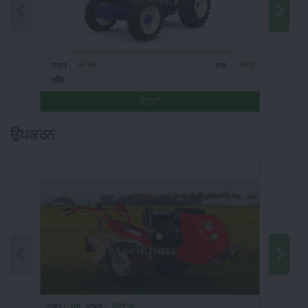
60 Hp
4WD
ਤਾਕਤ :
ਚਾਲ :
ਤਾਕਤ :
ਬ੍ਰੈਂਡ :
ਬ੍ਰੈਂਡ :
ਵੇਰਵਾ
ਉਪਕਰਨ
ਤਾਕਤ :
HP
ਮਾਡਲ :
ਸੀਟੀ 90
ਤਾਕਤ :
H