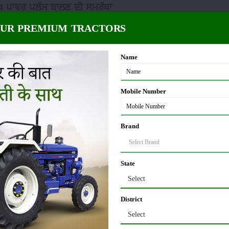
34 ਪਾਵਰ ਪਲੱਸ ਬਾਲਣ ਦੀ ਸਮਰੱਥਾ
OUR PREMIUM TRACTORS
5 litre
Name
834 ਪਾਵਰ ਪਲੱਸ ਮਾਪ ਅਤੇ ਭਾਰ
Mobile Number
70 MM
Brand
 ਪਲੱਸ ਲਿਫਟਿੰਗ ਸਮਰੱਥਾ (ਹਾਈਡ੍ਰੌਲਿਕਸ)
State
00 Kg
:
Select
District
834 ਪਾਵਰ ਪਲੱਸ ਟਾਇਰ ਦਾ ਆਕਾਰ
Select