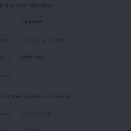
 ਡੀ 834 ਪਾਵਰ ਪਲੱਸ ਇੰਜਣ
3
ਐਚਪੀ ਸ਼੍ਰੇਣੀ
:
80 CC
ਇੰਜਣ ਦਰਜਾ ਪ੍ਰਾਪਤ RPM
:
leaner
ਪੀਟੀਓ ਐਚਪੀ
:
Cooled
 ਪਾਵਰ ਪਲੱਸ ਪ੍ਰਸਾਰਣ (ਗਾਵਰਬਾਕਸ)
Clutch
ਪ੍ਰਸਾਰਣ ਦੀ ਕਿਸਮ
:
everse
ਅੱਗੇ ਦੀ ਗਤੀ
:
2.3