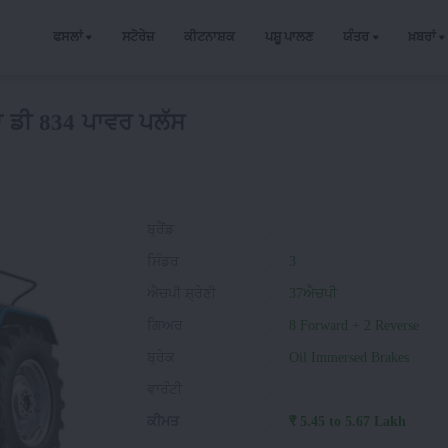
ਫਸਲਾਂ
ਸਟੋਰੇਜ਼
ਕੀਟਨਾਸ਼ਕ
ਪਸ਼ੂ ਪਾਲਣ
ਯੰਤਰ
ਖ਼ਬਰਾਂ
ਾ ਡੀ 834 ਪਾਵਰ ਪਲੱਸ
ਬ੍ਰੈਂਡ
:
ਸਿੰਡਰ
:
3
ਐਚਪੀ ਸ਼੍ਰੇਣੀ
:
37ਐਚਪੀ
ਗਿਅਰ
:
8 Forward + 2 Reverse
ਬ੍ਰੇਕ
:
Oil Immersed Brakes
ਵਾਰੰਟੀ
:
ਕੀਮਤ
:
₹ 5.45 to 5.67 Lakh