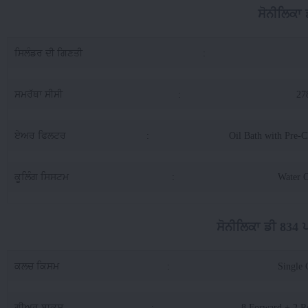
ਸੋਨੀਲਿਕਾ
ਸਿਲੰਡਰ ਦੀ ਗਿਣਤੀ
:
ਸਮਰੱਥਾ ਸੀਸੀ
:
27
ਏਅਰ ਫਿਲਟਰ
:
Oil Bath with Pre-C
ਕੂਲਿੰਗ ਸਿਸਟਮ
:
Water 
ਸੋਨੀਲਿਕਾ ਡੀ 834
ਕਲਚ ਕਿਸਮ
:
Single 
ਗੀਅਰ ਬਾਕਸ
:
8 Forward + 2 R