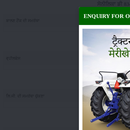
ਸੋਨੀਲਿਕਾ ਡੀ 8
ENQUIRY FOR 
ਬਾਲਣ ਟੈਂਕ ਦੀ ਸਮਰੱਥਾ
:
5
ਸੋਨੀਲਿਕਾ ਡੀ 
ਵ੍ਹੀਲਬੇਸ
:
19
ਸੋਨੀਲਿਕਾ ਡੀ 834 ਪਾਵਰ
ਲਿ.ਜੀ. ਦੀ ਸਮਰੱਥਾ ਚੁੱਕਣਾ
:
20
ਸੋਨੀਲਿਕਾ ਡੀ 