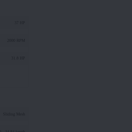
37 HP
2000 RPM
31.8 HP
Sliding Mesh
0 - 34.84 kmph