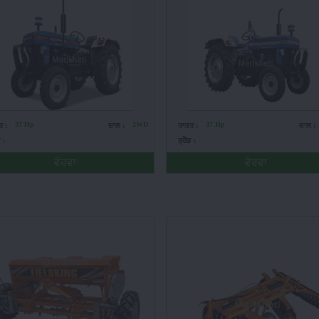
37 Hp
2WD
37 Hp
ਤ :
ਚਾਲ :
ਤਾਕਤ :
ਚਾਲ :
ਡ :
ਬ੍ਰੈਂਡ :
ਵੇਰਵਾ
ਵੇਰਵਾ