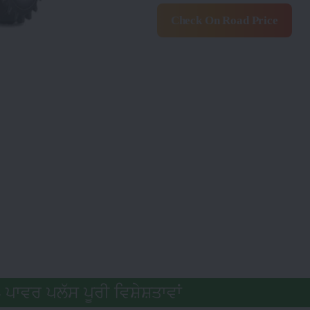
Check On Road Price
ਪਾਵਰ ਪਲੱਸ ਪੂਰੀ ਵਿਸ਼ੇਸ਼ਤਾਵਾਂ