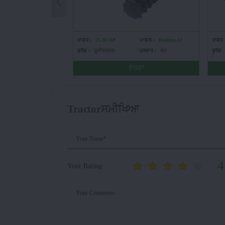
ਤਾਕਤ :
25-30 HP
ਮਾਡਲ :
Betdhm-12
ਤਾਕਤ 
ਬ੍ਰੈਂਡ :
ਯੂਨੀਵਰਸਲ
ਪ੍ਰਕਾਰ :
ਖੇਤ
ਬ੍ਰੈਂਡ
:
ਵੇਰਵਾ
Tractorਸਮੀਖਿਆ
Your Name*
4
Your Rating
Your Comments