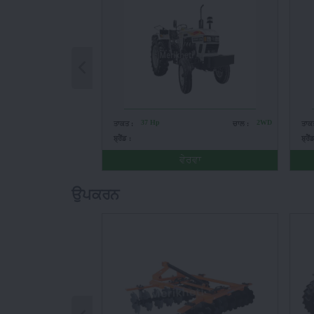
37 Hp
2WD
ਤਾਕਤ :
ਚਾਲ :
ਤਾਕ
ਬ੍ਰੈਂਡ :
ਬ੍ਰੈਂ
ਵੇਰਵਾ
ਉਪਕਰਨ