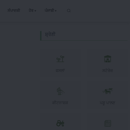
ਸੰਪਾਦਕੀ
ਹੋਰ
ਪੰਜਾਬੀ
ਸ਼੍ਰੇਣੀ
ਫਸਲਾਂ
ਸਟੋਰੇਜ਼
ਕੀਟਨਾਸ਼ਕ
ਪਸ਼ੂ ਪਾਲਣ