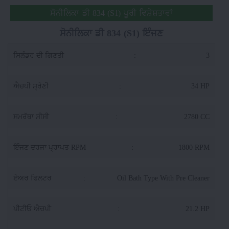
ਸੋਨੀਲਿਕਾ ਡੀ 834 (S1) ਪੂਰੀ ਵਿਸ਼ੇਸ਼ਤਾਵਾਂ
ਸੋਨੀਲਿਕਾ ਡੀ 834 (S1) ਇੰਜਣ
ਸਿਲੰਡਰ ਦੀ ਗਿਣਤੀ
:
3
ਐਚਪੀ ਸ਼੍ਰੇਣੀ
:
34 HP
ਸਮਰੱਥਾ ਸੀਸੀ
:
2780 CC
ਇੰਜਣ ਦਰਜਾ ਪ੍ਰਾਪਤ RPM
:
1800 RPM
ਏਅਰ ਫਿਲਟਰ
:
Oil Bath Type With Pre Cleaner
ਪੀਟੀਓ ਐਚਪੀ
:
21.2 HP