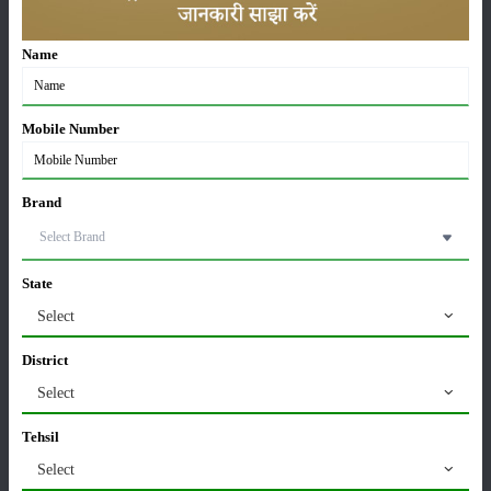
ਸਹਾਇਕ
:
TOOLS, BUMPHER, Ballast Weight, TOP LINK,
ਉਪਕਰਣ
HITCH, DRAWBAR
Name
ਸਥਿਤੀ
:
Launched
Mobile Number
ਸ਼੍ਰੇਣੀ
Brand
State
Select
ਫਸਲਾਂ
ਸਟੋਰੇਜ਼
District
Select
Tehsil
ਕੀਟਨਾਸ਼ਕ
ਪਸ਼ੂ ਪਾਲਣ
Select