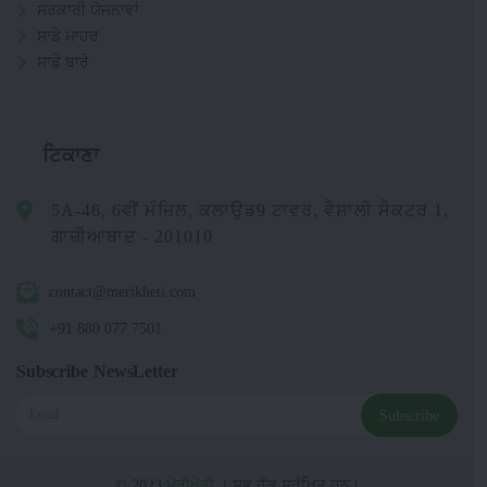
ਸਰਕਾਰੀ ਯੋਜਨਾਵਾਂ
ਸਾਡੇ ਮਾਹਰ
ਸਾਡੇ ਬਾਰੇ
ਟਿਕਾਣਾ
5A-46, 6ਵੀਂ ਮੰਜ਼ਿਲ, ਕਲਾਉਡ9 ਟਾਵਰ, ਵੈਸ਼ਾਲੀ ਸੈਕਟਰ 1,
ਗਾਜ਼ੀਆਬਾਦ - 201010
contact@merikheti.com
+91 880 077 7501
Subscribe NewsLetter
Subscribe
© 2023
ਮੇਰੀਖੇਤੀ
। ਸਭ ਹੱਕ ਸੁਰੱਖਿਤ ਹਨ।