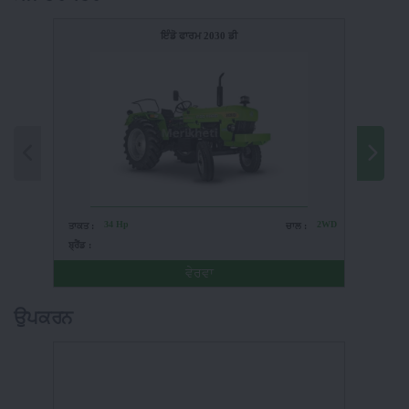
ਇੰਡੋ ਫਾਰਮ 2030 ਡੀ
34 Hp
2WD
ਤਾਕਤ :
ਚਾਲ :
ਤਾਕਤ :
ਬ੍ਰੈਂਡ :
ਬ੍ਰੈਂਡ :
ਵੇਰਵਾ
ਉਪਕਰਨ