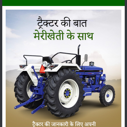
ਜ਼ਮੀਨੀ ਪ੍ਰਵਾਨਗੀ
:
390 MM
ਸੋਨੀਲਿਕਾ ਡੀ 834 (S1) ਲਿਫਟਿੰਗ ਸਮਰੱਥਾ (ਹਾਈਡ੍ਰੌਲਿਕਸ)
ਲਿ.ਜੀ. ਦੀ ਸਮਰੱਥਾ ਚੁੱਕਣਾ
:
2000 Kg
:
Automatic Depth & Draft Control
ਸੋਨੀਲਿਕਾ ਡੀ 834 (S1) ਟਾਇਰ ਦਾ ਆਕਾਰ
ਸਾਹਮਣੇ
:
6.00 x 16
ਰੀਅਰ
:
13.6 X 28
ਸੋਨੀਲਿਕਾ ਡੀ 834 (S1) ਅਤਿਰਿਕਤ ਵਿਸ਼ੇਸ਼ਤਾਵਾਂ