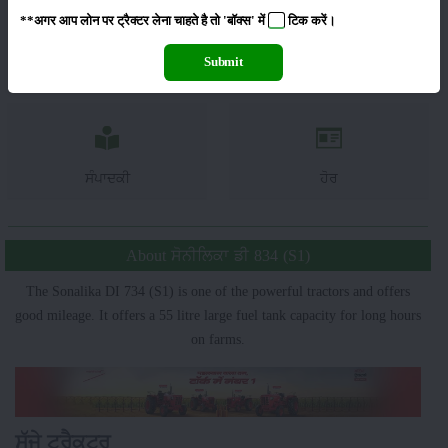
**अगर आप लोन पर ट्रैक्टर लेना चाहते है तो 'बॉक्स' में
टिक
करें।
Submit
ਯੰਤਰ
ਖ਼ਬਰਾਂ
ਸੰਪਾਦਕੀ
ਹੋਰ
About ਸੋਨੀਲਿਕਾ ਡੀ 834 (S1)
The Sonalika DI 734 (S1) is one of the powerful tractors and offers
good mileage. It offers a 55 litre large fuel tank capacity for long hours
on farms.
ਸੱਜੇ ਟਰੈਕਟਰ