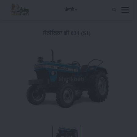
ਪੰਜਾਬੀ
ਸੋਨੀਲਿਕਾ ਡੀ 834 (S1)