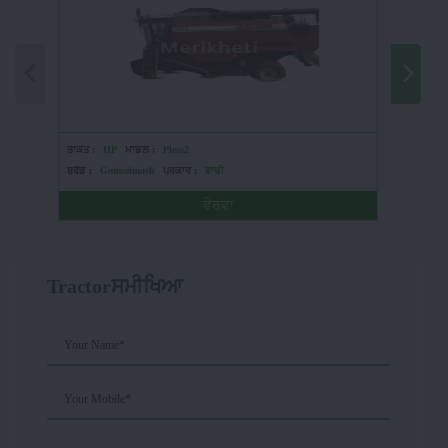
ਤਾਕਤ :
HP
ਮਾਡਲ :
Pless2
ਤਾਕਤ :
4
ਬ੍ਰੈਂਡ :
Gomselmash
ਪ੍ਰਕਾਰ :
ਵਾਢੀ
ਬ੍ਰੈਂਡ :
ਫੀ
ਵੇਰਵਾ
Tractorਸਮੀਖਿਆ
Your Name*
Your Mobile*